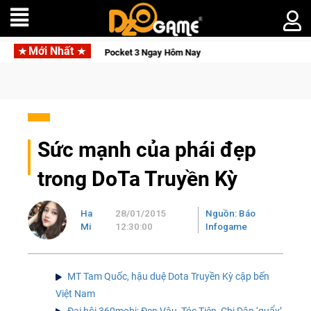
Mới Nhất
 DJI Osmo Pocket 3 Ngay Hôm Nay
Lineage W – Quyền lực và t
Sức mạnh của phái đẹp
trong DoTa Truyền Kỳ
Ha
28/01/2015
Nguồn: Báo
Mi
12:30:00
Infogame
MT Tam Quốc, hậu duệ Dota Truyền Kỳ cập bến
Việt Nam
Đại hội 360mobi: Đen Vâu, Tóc Tiên, Chi Dân ‘quẩy’