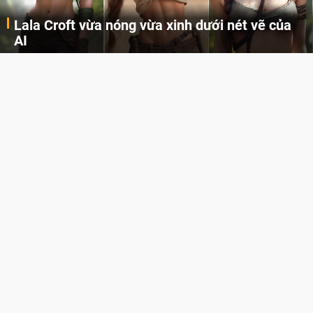
Lala Croft vừa nóng vừa xinh dưới nét vẽ của
AI
Cùng đến với những hình ảnh Lala Croft của Tomb Raider dưới nét vẽ của AI. Một cô nàng xinh đẹp, nóng bỏng nhưng cũng rắn rỏi và mạnh mẽ.