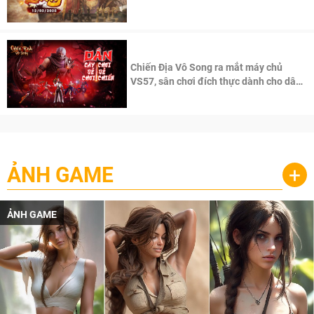
100 độc giả đầu tiên.
Chiến Địa Vô Song ra mắt máy chủ
VS57, sân chơi đích thực dành cho dân
cày
ẢNH GAME
+
ẢNH GAME