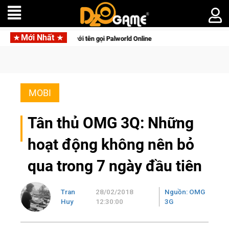
Mới Nhất
ộng với tên gọi Palworld Online
Norse Saga Chính Thức Mở Cử
MOBI
Tân thủ OMG 3Q: Những
hoạt động không nên bỏ
qua trong 7 ngày đầu tiên
Tran
28/02/2018
Nguồn: OMG
Huy
12:30:00
3G