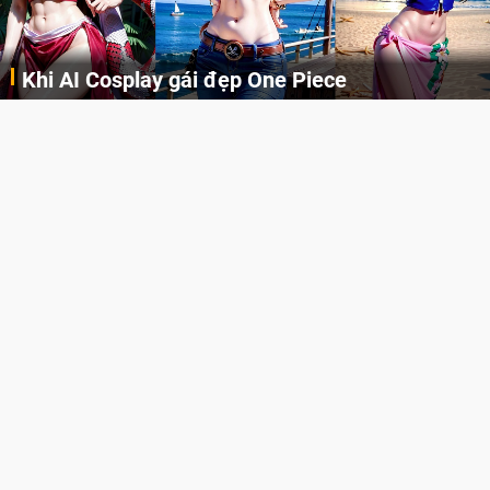
 gái đẹp One Piece
Cosplay Xiangl
Những cô nàng nóng bỏng Boa Hancock, Nico Robin, Nami, Yamato hay Perona được AI vẽ lại dưới hình thức Cosplay cực kỳ chuẩn chỉnh.