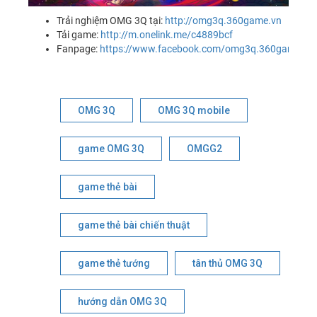
Trải nghiệm OMG 3Q tại:
http://omg3q.360game.vn
Tải game:
http://m.onelink.me/c4889bcf
Fanpage:
https://www.facebook.com/omg3q.360game.vn
OMG 3Q
OMG 3Q mobile
game OMG 3Q
OMGG2
game thẻ bài
game thẻ bài chiến thuật
game thẻ tướng
tân thủ OMG 3Q
hướng dẫn OMG 3Q