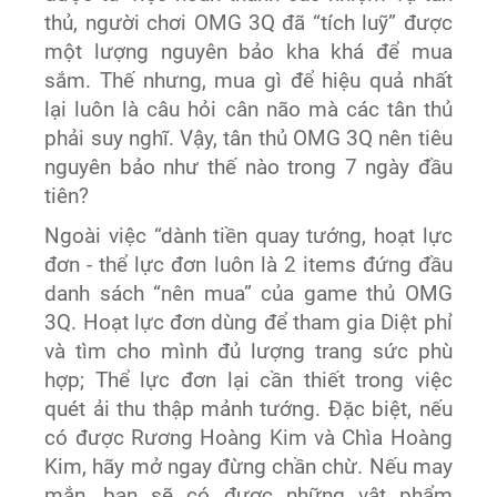
thủ, người chơi OMG 3Q đã “tích luỹ” được
một lượng nguyên bảo kha khá để mua
sắm. Thế nhưng, mua gì để hiệu quả nhất
lại luôn là câu hỏi cân não mà các tân thủ
phải suy nghĩ. Vậy, tân thủ OMG 3Q nên tiêu
nguyên bảo như thế nào trong 7 ngày đầu
tiên?
Ngoài việc “dành tiền quay tướng, hoạt lực
đơn - thể lực đơn luôn là 2 items đứng đầu
danh sách “nên mua” của game thủ OMG
3Q. Hoạt lực đơn dùng để tham gia Diệt phỉ
và tìm cho mình đủ lượng trang sức phù
hợp; Thể lực đơn lại cần thiết trong việc
quét ải thu thập mảnh tướng. Đặc biệt, nếu
có được Rương Hoàng Kim và Chìa Hoàng
Kim, hãy mở ngay đừng chần chừ. Nếu may
mắn, bạn sẽ có được những vật phẩm