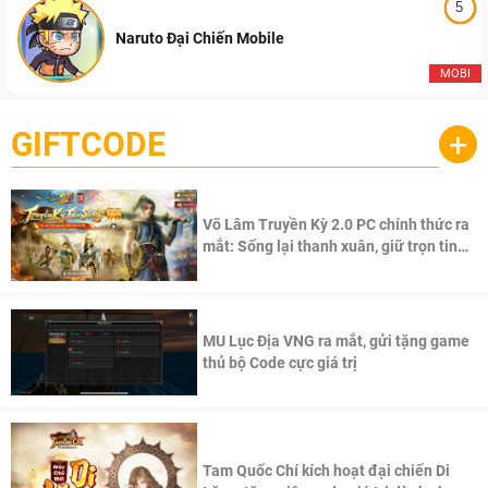
5
Naruto Đại Chiến Mobile
MOBI
GIFTCODE
+
Võ Lâm Truyền Kỳ 2.0 PC chính thức ra
mắt: Sống lại thanh xuân, giữ trọn tinh
thần Võ Lâm
MU Lục Địa VNG ra mắt, gửi tặng game
thủ bộ Code cực giá trị
Tam Quốc Chí kích hoạt đại chiến Di