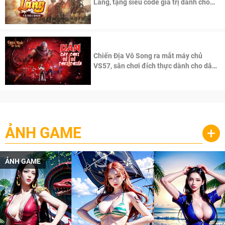
Lăng, tặng siêu code giá trị dành cho
100 độc giả đầu tiên.
Chiến Địa Vô Song ra mắt máy chủ
VS57, sân chơi đích thực dành cho dân
cày
ẢNH GAME
+
ẢNH GAME