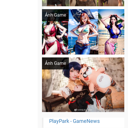
Khi AI Cosplay gái đẹp One Piece
Ảnh Game
Cosplay Xiangling siêu cute
Ảnh Game
PlayPark - GameNews