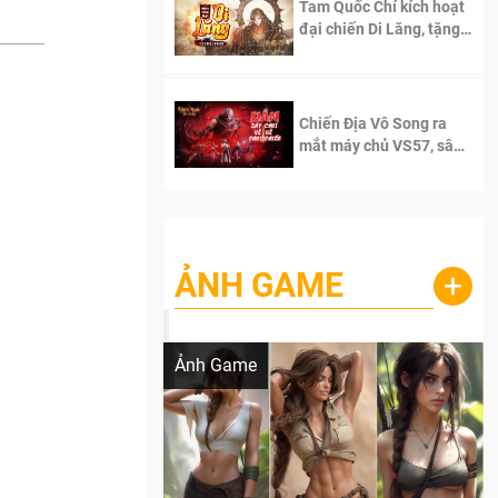
Tam Quốc Chí kích hoạt
đại chiến Di Lăng, tặng
siêu code giá trị dành
cho 100 độc giả đầu
tiên.
Chiến Địa Vô Song ra
mắt máy chủ VS57, sân
chơi đích thực dành cho
dân cày
ẢNH GAME
+
Lala Croft vừa nóng vừa xinh dưới nét vẽ
của AI
Ảnh Game