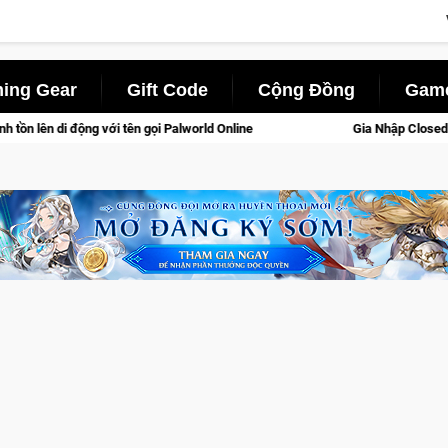
ing Gear
Gift Code
Cộng Đồng
Game
orld Online
Gia Nhập Closed Beta Norse Saga: Cửu Giới Thức