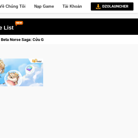
Về Chúng Tôi
Nạp Game
Tài Khoản
 List
 Tỉnh, Săn DJI Osmo Pocket 3 Ngay Hôm Nay
Lineage W – Quyề