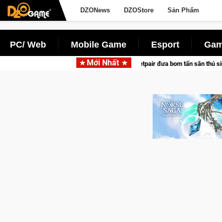
DZONews
DZOStore
Sản Phẩm
PC/ Web
Mobile Game
Esport
Gam
Mới Nhất
tác cùng Pocketpair đưa bom tấn săn thú sinh tồn lên di động với tên gọi Palw