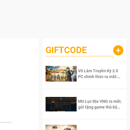
GIFTCODE
+
Võ Lâm Truyền Kỳ 2.0
PC chính thức ra mắt:
Sống lại thanh xuân, giữ
trọn tinh thần Võ Lâm
MU Lục Địa VNG ra mắt,
gửi tặng game thủ bộ
Code cực giá trị