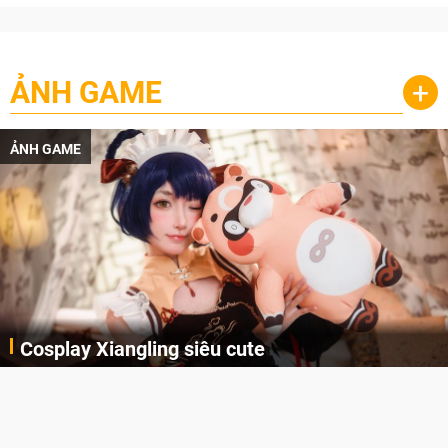
ẢNH GAME
+
ẢNH GAME
Cosplay Xiangling siêu cute
Cùng thưởng thức những hình ảnh cosplay Xiangling trong Genshin Impact siêu dễ thương của người dùng Weibo "阿包也是兔娘"