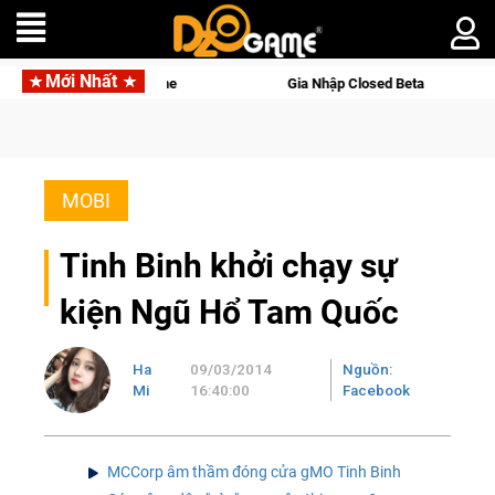
Mới Nhất
i Palworld Online
Gia Nhập Closed Beta Norse Saga: Cửu Giớ
MOBI
Tinh Binh khởi chạy sự
kiện Ngũ Hổ Tam Quốc
Ha
09/03/2014
Nguồn:
Mi
16:40:00
Facebook
MCCorp âm thầm đóng cửa gMO Tinh Binh