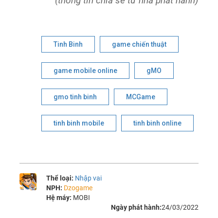
(thông tin chia sẻ từ nhà phát hành)
Tinh Binh
game chiến thuật
game mobile online
gMO
gmo tinh binh
MCGame
tinh binh mobile
tinh binh online
Thể loại:
Nhập vai
NPH:
Dzogame
Hệ máy:
MOBI
Ngày phát hành:
24/03/2022