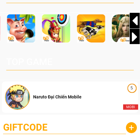
Pocketpair, Inc.
TOP GAME
5
Naruto Đại Chiến Mobile
MOBI
GIFTCODE
+