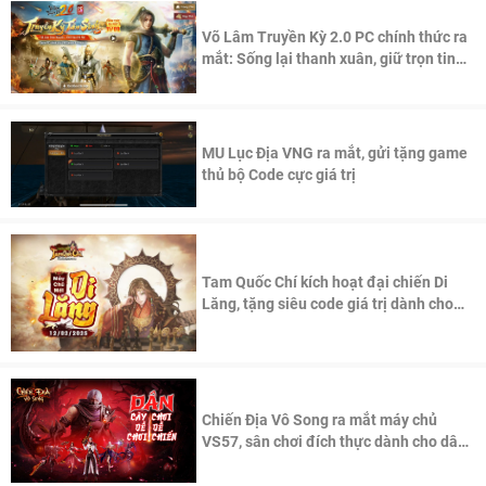
Võ Lâm Truyền Kỳ 2.0 PC chính thức ra
mắt: Sống lại thanh xuân, giữ trọn tinh
thần Võ Lâm
MU Lục Địa VNG ra mắt, gửi tặng game
thủ bộ Code cực giá trị
Tam Quốc Chí kích hoạt đại chiến Di
Lăng, tặng siêu code giá trị dành cho
100 độc giả đầu tiên.
Chiến Địa Vô Song ra mắt máy chủ
VS57, sân chơi đích thực dành cho dân
cày