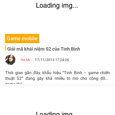
Game mobile
Giải mã khái niệm S2 của Tinh Binh
Ha Mi
17/11/2013 17:24:26
Thời gian gần đây, khẩu hiệu “Tinh Binh – game chiến
thuật S2” đang gây khá nhiều tò mò cho cộng đồng
game thủ.