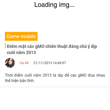
Game mobile
Điểm mặt các gMO chiến thuật đáng chú ý dịp
cuối năm 2013
Ha Mi
21/11/2013 14:49:07
Thời điểm cuối năm 2013 là dịp để các gMO đua nhau
thể hiện bãn lĩnh.