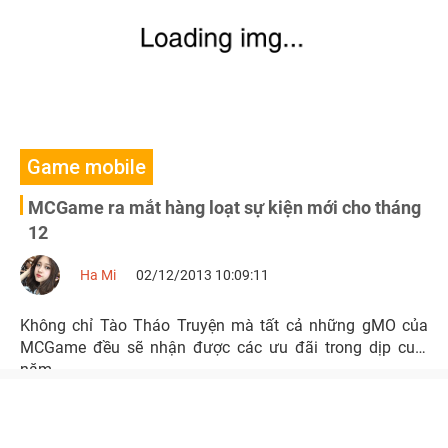
Game mobile
MCGame ra mắt hàng loạt sự kiện mới cho tháng
12
Ha Mi
02/12/2013 10:09:11
Không chỉ Tào Tháo Truyện mà tất cả những gMO của
MCGame đều sẽ nhận được các ưu đãi trong dịp cuối
năm.