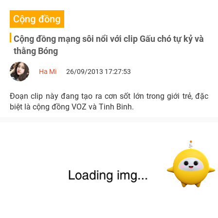
Cộng đồng
Cộng đồng mạng sôi nổi với clip Gấu chó tự kỷ và
thằng Bóng
Ha Mi
26/09/2013 17:27:53
Đoạn clip này đang tạo ra cơn sốt lớn trong giới trẻ, đặc
biệt là cộng đồng VOZ và Tinh Binh.