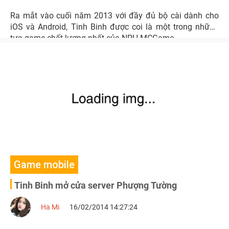
Ra mắt vào cuối năm 2013 với đầy đủ bộ cài dành cho
iOS và Android, Tinh Binh được coi là một trong những
tựa game chất lượng nhất của NPH MCGame.
Game mobile
Tinh Binh mở cửa server Phượng Tường
Ha Mi
16/02/2014 14:27:24