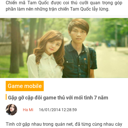
Chiến mã Tam Quốc được coi thú cưỡi quan trọng góp
phần làm nên những trận chiến Tam Quốc lẫy lừng.
Game mobile
Gặp gỡ cặp đôi game thủ với mối tình 7 năm
Ha Mi
16/01/2014 12:28:59
Tình cờ gặp nhau trong quán net, đã từng cùng nhau cày