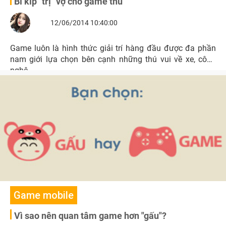
Bí kíp "trị" vợ cho game thủ
12/06/2014 10:40:00
Game luôn là hình thức giải trí hàng đầu được đa phần
nam giới lựa chọn bên cạnh những thú vui về xe, công
nghệ,…
Game mobile
Vì sao nên quan tâm game hơn "gấu"?