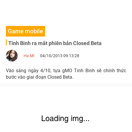
Game mobile
Tinh Binh ra mắt phiên bản Closed Beta
Ha Mi
04/10/2013 09:13:28
Vào sáng ngày 4/10, tựa gMO Tinh Binh sẽ chính thức
bước vào giai đoạn Closed Beta.