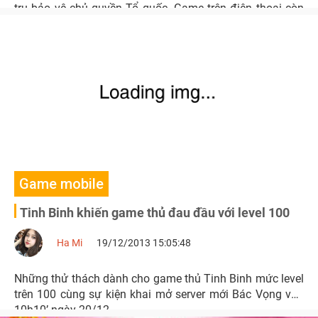
trụ bảo vệ chủ quyền Tổ quốc. Game trên điện thoại còn
mang giúp các anh có những giây phút với đi nỗi buồn
trong những dịp năm hết Tết đến.
Game mobile
Tinh Binh khiến game thủ đau đầu với level 100
Ha Mi
19/12/2013 15:05:48
Những thử thách dành cho game thủ Tinh Binh mức level
trên 100 cùng sự kiện khai mở server mới Bác Vọng vào
10h10’ ngày 20/12.