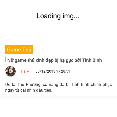
Game Thủ
Nữ game thủ xinh đẹp bị hạ gục bởi Tinh Binh
Ha Mi
03/12/2013 17:28:51
Đó là Thu Phương, cô nàng đã bị Tinh Binh chinh phục
ngay từ cái nhìn đầu tiên.