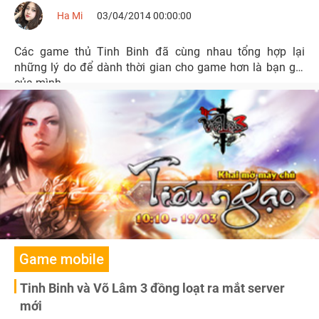
Ha Mi
03/04/2014 00:00:00
Các game thủ Tinh Binh đã cùng nhau tổng hợp lại
những lý do để dành thời gian cho game hơn là bạn gái
của mình.
Game mobile
Tinh Binh và Võ Lâm 3 đồng loạt ra mắt server
mới