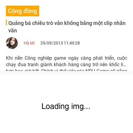
Cộng đồng
Quảng bá chiêu trò vẫn không bằng một clip nhân
văn
Hà Mi
29/09/2013 11:49:28
Khi nền Công nghiệp game ngày càng phát triển, cuộc
chạy đua tranh giành khách hàng càng trở nên khốc liệt
hơn bao giờ hết. Chính vì thế việc các NPH Game cố gắng
tạo ra những hình thức quảng cáo mới lạ, gây hấp dẫn và
thiện cảm cho công chúng là điều rất cần thiết.