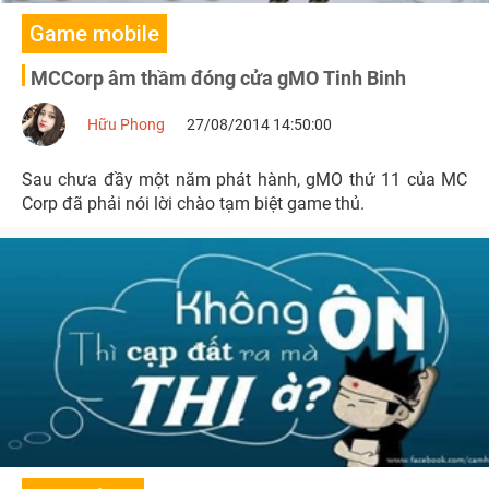
Game mobile
MCCorp âm thầm đóng cửa gMO Tinh Binh
Hữu Phong
27/08/2014 14:50:00
Sau chưa đầy một năm phát hành, gMO thứ 11 của MC
Corp đã phải nói lời chào tạm biệt game thủ.