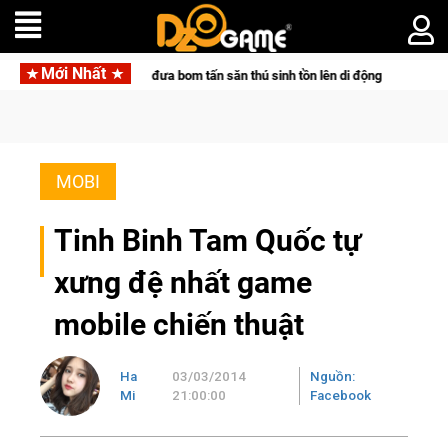
Mới Nhất
etpair đưa bom tấn săn thú sinh tồn lên di động với tên gọi Palworld Online
MOBI
Tinh Binh Tam Quốc tự
xưng đệ nhất game
mobile chiến thuật
Ha
03/03/2014
Nguồn:
Mi
21:00:00
Facebook