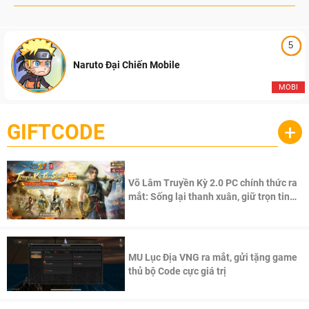
5
Naruto Đại Chiến Mobile
MOBI
GIFTCODE
+
Võ Lâm Truyền Kỳ 2.0 PC chính thức ra
mắt: Sống lại thanh xuân, giữ trọn tinh
thần Võ Lâm
MU Lục Địa VNG ra mắt, gửi tặng game
thủ bộ Code cực giá trị