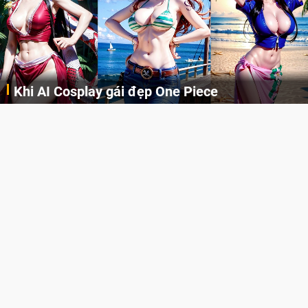
Cosplay Xiangling siêu cute
Những cô nàng nóng bỏng Boa Hancock, Nico Robin, Nami, Yamato hay Perona được AI vẽ lại dưới hình thức Cosplay cực kỳ chuẩn chỉnh.