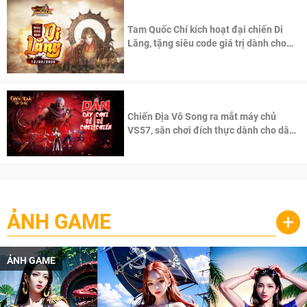
Tam Quốc Chí kích hoạt đại chiến Di
Lăng, tặng siêu code giá trị dành cho
100 độc giả đầu tiên.
Chiến Địa Vô Song ra mắt máy chủ
VS57, sân chơi đích thực dành cho dân
cày
ẢNH GAME
+
ẢNH GAME