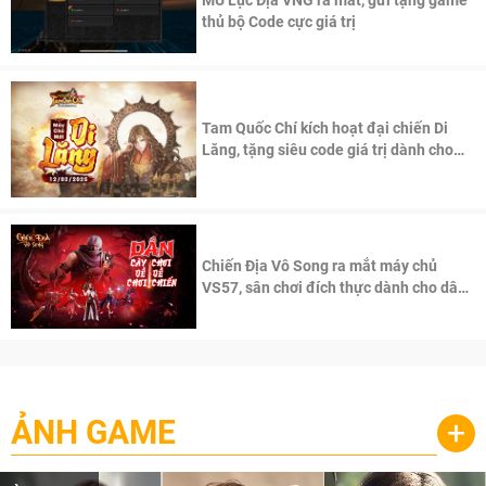
thủ bộ Code cực giá trị
Tam Quốc Chí kích hoạt đại chiến Di
Lăng, tặng siêu code giá trị dành cho
100 độc giả đầu tiên.
Chiến Địa Vô Song ra mắt máy chủ
VS57, sân chơi đích thực dành cho dân
cày
ẢNH GAME
+