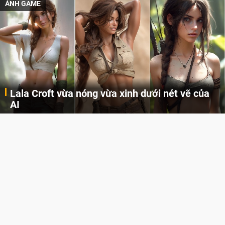
ẢNH GAME
Lala Croft vừa nóng vừa xinh dưới nét vẽ của
AI
Cùng đến với những hình ảnh Lala Croft của Tomb Raider dưới nét vẽ của AI. Một cô nàng xinh đẹp, nóng bỏng nhưng cũng rắn rỏi và mạnh mẽ.