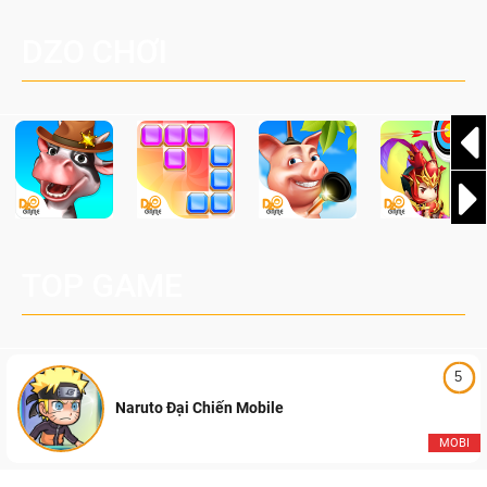
một cuộc phiêu lưu sinh tồn nhiều người chơi mới hiện
Palworld Online
đang được phát triển dựa trên IP Palworld nổi tiếng toàn
DZO CHƠI
cầu, theo giấy phép chính thức từ công ty game Nhật Bản
Pocketpair, Inc.
TOP GAME
5
Naruto Đại Chiến Mobile
MOBI