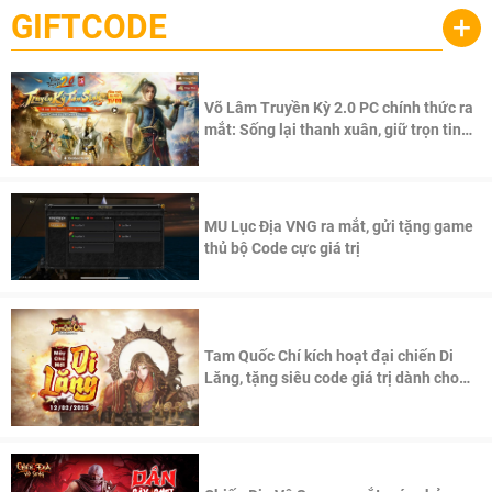
GIFTCODE
+
Võ Lâm Truyền Kỳ 2.0 PC chính thức ra
mắt: Sống lại thanh xuân, giữ trọn tinh
thần Võ Lâm
MU Lục Địa VNG ra mắt, gửi tặng game
thủ bộ Code cực giá trị
Tam Quốc Chí kích hoạt đại chiến Di
Lăng, tặng siêu code giá trị dành cho
100 độc giả đầu tiên.