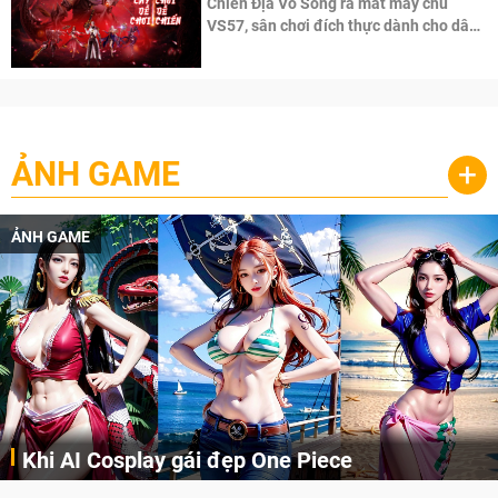
Chiến Địa Vô Song ra mắt máy chủ
VS57, sân chơi đích thực dành cho dân
cày
ẢNH GAME
+
ẢNH GAME
Khi AI Cosplay gái đẹp One Piece
Những cô nàng nóng bỏng Boa Hancock, Nico Robin, Nami, Yamato hay Perona được AI vẽ lại dưới hình thức Cosplay cực kỳ chuẩn chỉnh.