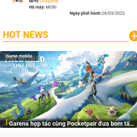
NPH:
Dzogame
Hệ máy:
MOBI
Ngày phát hành:
24/03/2022
HOT NEWS
Game mobile
Garena hợp tác cùng Pocketpair đưa bom tấn
Garena Singapore hôm nay đã công bố Palworld Online,
săn thú sinh tồn lên di động với tên gọi