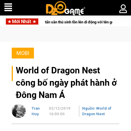
Mới Nhất
r đưa bom tấn săn thú sinh tồn lên di động với tên gọi Palworld Online
MOBI
World of Dragon Nest
công bố ngày phát hành ở
Đông Nam Á
Tran
02/12/2019
Nguồn: World of
Huy
16:00:00
Dragon Nest