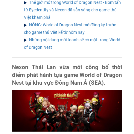
Thế giới mở trong World of Dragon Nest - Bom tấn
từ Eyedentity và Nexon đã sẵn sàng cho game thủ
Việt khám phá
NÓNG: World of Dragon Nest mở đăng ký trước
cho game thủ Việt kể từ hôm nay
Những nội dung mới toanh sẽ có mặt trong World
of Dragon Nest
Nexon Thái Lan vừa mới công bố thời
điểm phát hành tựa game World of Dragon
Nest tại khu vực Đông Nam Á (SEA).