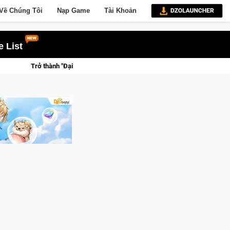
Về Chúng Tôi
Nạp Game
Tài Khoản
 List
 Mèo" khuấy đảo thế giới ngầm trong Cat Mafia