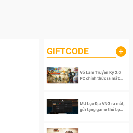
GIFTCODE
+
Võ Lâm Truyền Kỳ 2.0
PC chính thức ra mắt:
Sống lại thanh xuân, giữ
trọn tinh thần Võ Lâm
MU Lục Địa VNG ra mắt,
gửi tặng game thủ bộ
Code cực giá trị