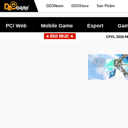
DZONews
DZOStore
Sản Phẩm
PC/ Web
Mobile Game
Esport
Gam
Mới Nhất
h lịch sử khốc liệt
CFVL 2026 Mùa 2 khép lại với hành trình 