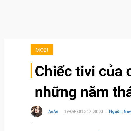
MOBI
Chiếc tivi của 
những năm thá
AnAn
19/08/2016 17:00:00
Nguồn: New