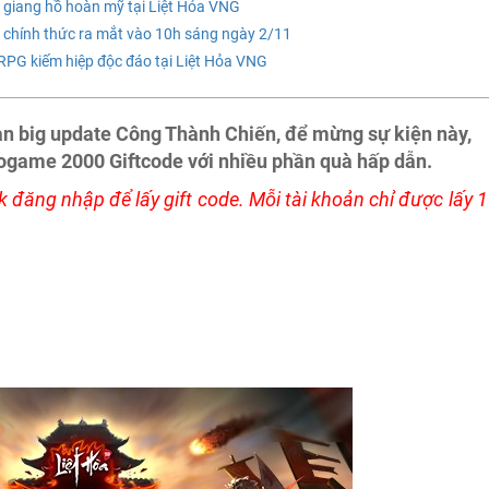
i giang hồ hoàn mỹ tại Liệt Hỏa VNG
chính thức ra mắt vào 10h sáng ngày 2/11
PG kiếm hiệp độc đáo tại Liệt Hỏa VNG
ản big update Công Thành Chiến, để mừng sự kiện này,
ogame 2000 Giftcode với nhiều phần quà hấp dẫn.
 đăng nhập để lấy gift code. Mỗi tài khoản chỉ được lấy 1