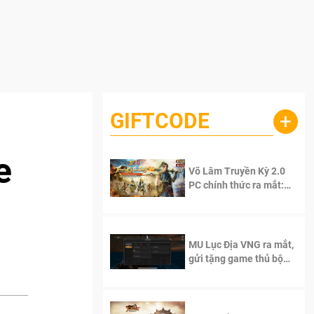
GIFTCODE
+
e
Võ Lâm Truyền Kỳ 2.0
PC chính thức ra mắt:
Sống lại thanh xuân, giữ
trọn tinh thần Võ Lâm
MU Lục Địa VNG ra mắt,
gửi tặng game thủ bộ
Code cực giá trị