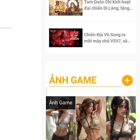
Tam Quốc Chí kích hoạt
đại chiến Di Lăng, tặng
siêu code giá trị dành
cho 100 độc giả đầu
tiên.
Chiến Địa Vô Song ra
mắt máy chủ VS57, sân
chơi đích thực dành cho
dân cày
ẢNH GAME
+
Lala Croft vừa nóng vừa xinh dưới nét vẽ
của AI
Ảnh Game