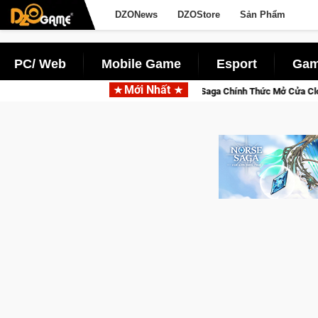
DZONews
DZOStore
Sản Phẩm
PC/ Web
Mobile Game
Esport
Gam
Mới Nhất
Norse Saga Chính Thức Mở Cửa Closed Beta Tại Việt Nam Từ 04