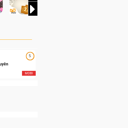
5
5
Duyên
Ngạo Thiên Mobile
MOBI
MOB