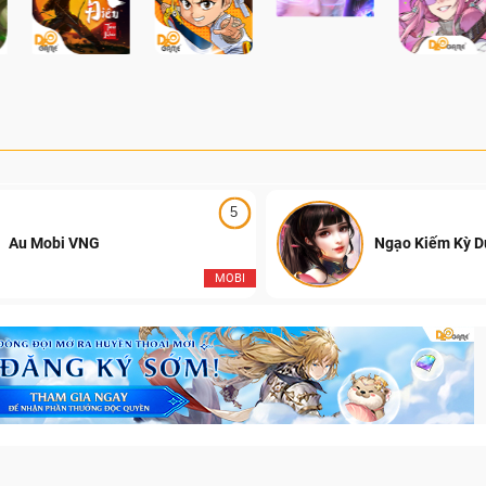
5
Au Mobi VNG
Ngạo Kiếm Kỳ 
MOBI