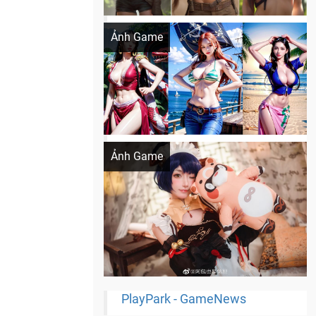
Khi AI Cosplay gái đẹp One Piece
Ảnh Game
Cosplay Xiangling siêu cute
Ảnh Game
PlayPark - GameNews