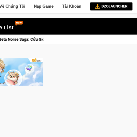
Về Chúng Tôi
Nạp Game
Tài Khoản
 List
hức Tỉnh, Săn DJI Osmo Pocket 3 Ngay Hôm Nay
CookieRun: C