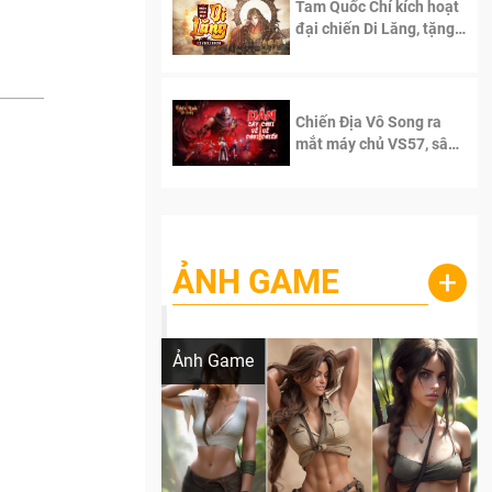
Tam Quốc Chí kích hoạt
đại chiến Di Lăng, tặng
siêu code giá trị dành
cho 100 độc giả đầu
tiên.
Chiến Địa Vô Song ra
mắt máy chủ VS57, sân
chơi đích thực dành cho
dân cày
ẢNH GAME
+
Lala Croft vừa nóng vừa xinh dưới nét vẽ
của AI
Ảnh Game