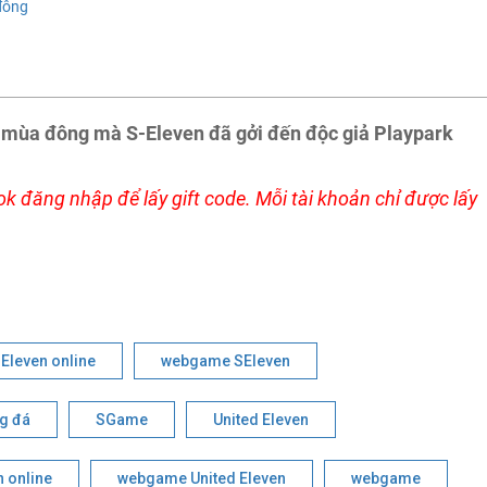
đông
 mùa đông mà S-Eleven đã gởi đến độc giả Playpark
k đăng nhập để lấy gift code. Mỗi tài khoản chỉ được lấy
Eleven online
webgame SEleven
g đá
SGame
United Eleven
n online
webgame United Eleven
webgame