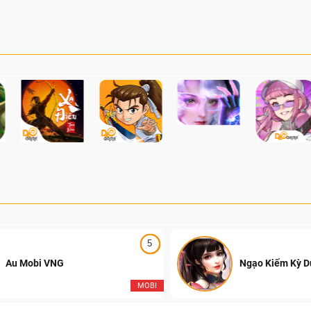
reedom có cơ chế vật lý chân
Vietnam League (CFVL)
ực
Falcons lên ngôi vô
ười chơi thực hiện các pha nhào
chính thức khép lại với l
hiểm và cạnh tranh PvP thời gian
Playoffs thi đấu Offline
 người chơi trên toàn thế giới.
Tây Hồ (Hà Nội) và trận
mãn nhãn với sự lên ng
Falcons, đánh dấu sự kế
những mùa giải hấp dẫn 
của Đột Kích Việt Nam.
5
Au Mobi VNG
Ngạo Kiếm Kỳ 
MOBI