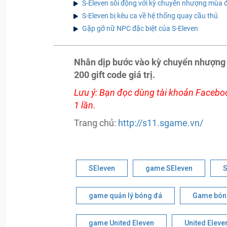
S-Eleven sôi động với kỳ chuyển nhượng mùa 
S-Eleven bị kêu ca về hệ thống quay cầu thủ
Gặp gỡ nữ NPC đặc biệt của S-Eleven
Nhân dịp bước vào kỳ chuyển nhượng
200 gift code giá trị.
Lưu ý: Bạn đọc dùng tài khoản Faceboo
1 lần.
Trang chủ:
http://s11.sgame.vn/
SEleven
game SEleven
S
game quản lý bóng đá
Game bón
game United Eleven
United Eleve