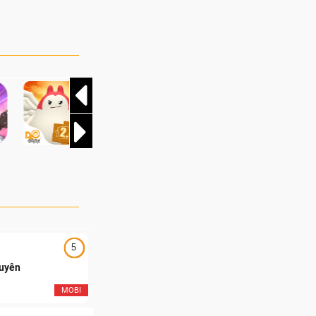
 2026 Mùa 2 đã
 địch
oạt trận tại Vòng
 tại Nhà Thi đấu
 Chung kết vô cùng
ôi của Team
t thúc một trong
và kịch tính nhất
5
5
Duyên
Ngạo Thiên Mobile
MOBI
MOB