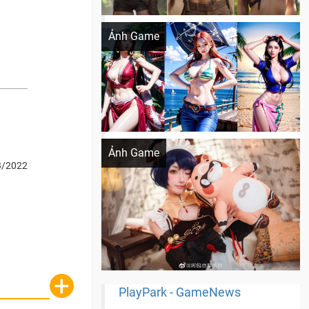
Khi AI Cosplay gái đẹp One Piece
Ảnh Game
Cosplay Xiangling siêu cute
Ảnh Game
3/2022
+
PlayPark - GameNews