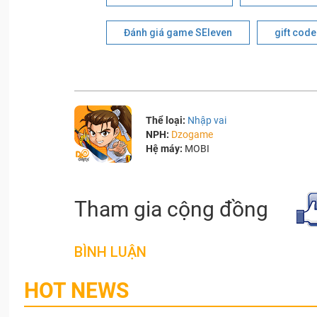
Đánh giá game SEleven
gift code
Thể loại:
Nhập vai
NPH:
Dzogame
Hệ máy:
MOBI
Tham gia cộng đồng
BÌNH LUẬN
HOT NEWS