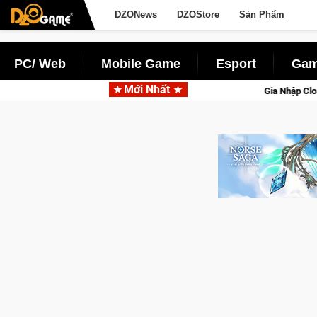
DZONews
DZOStore
Sản Phẩm
PC/ Web
Mobile Game
Esport
Gam
Mới Nhất
g với tên gọi Palworld Online
Gia Nhập Closed Beta Norse Sa