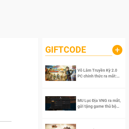
GIFTCODE
+
Võ Lâm Truyền Kỳ 2.0
PC chính thức ra mắt:
Sống lại thanh xuân, giữ
trọn tinh thần Võ Lâm
MU Lục Địa VNG ra mắt,
gửi tặng game thủ bộ
Code cực giá trị