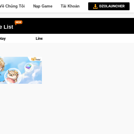
Về Chúng Tôi
Nạp Game
Tài Khoản
 List
Lineage W – Quyền lực và tài phú sẽ về tay kẻ đoạt được Vương Quyền thành