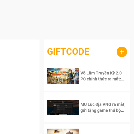
GIFTCODE
+
Võ Lâm Truyền Kỳ 2.0
PC chính thức ra mắt:
Sống lại thanh xuân, giữ
trọn tinh thần Võ Lâm
MU Lục Địa VNG ra mắt,
gửi tặng game thủ bộ
Code cực giá trị