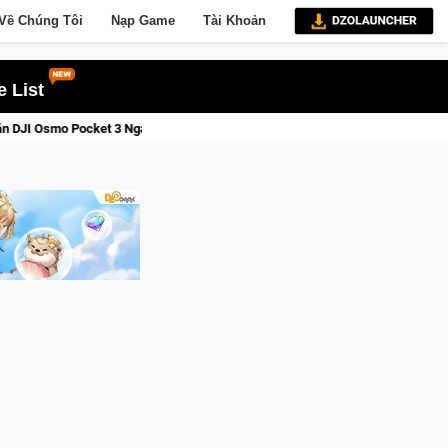
Về Chúng Tôi
Nạp Game
Tài Khoản
 List
 3 Ngay Hôm Nay
Lineage W – Quyền lực và tài phú sẽ về tay 