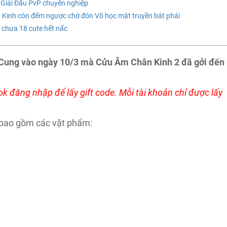
t Giải Đấu PvP chuyên nghiệp
Kinh còn đếm ngược chờ đón Võ học mật truyền bát phái
m chưa 18 cute hết nấc
 Cung vào ngày 10/3 mà Cửu Âm Chân Kinh 2 đã gởi đến
k đăng nhập để lấy gift code. Mỗi tài khoản chỉ được lấy
bao gồm các vật phẩm: