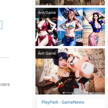
Khi AI Cosplay gái đẹp One Piece
Ảnh Game
Cosplay Xiangling siêu cute
Ảnh Game
9/2013
PlayPark - GameNews