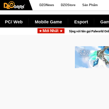
DZONews
DZOStore
Sản Phẩm
PC/ Web
Mobile Game
Esport
Gam
Mới Nhất
 tấn săn thú sinh tồn lên di động với tên gọi Palworld Online