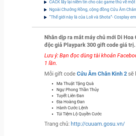
CACK lấy lại niềm tin cho các game thủ về mộ
Ngoài Chưởng Rồng, cộng đồng Cửu Âm Chân 
“Thế giới này là của Loli và Shota”- Cosplay e
Nhân dịp ra mắt máy chủ mới Di Hoa
độc giả Playpark 300 gift code giá trị.
Lưu ý: Bạn đọc dùng tài khoản Faceboo
1 lần.
Mỗi gift code
Cửu Âm Chân Kinh 2
sẽ 
Ma Thuật Tặng Quà
Ngự Phong Thần Thủy
Tuyết Liên Đan
Địa Hoàng Đan
Hành Cước Lệnh
Túi Tiệm Lộ Quyền Cước
Trang chủ:
http://cuuam.gosu.vn/