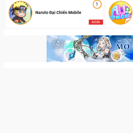
5
Naruto Đại Chiến Mobile
I
MOBI