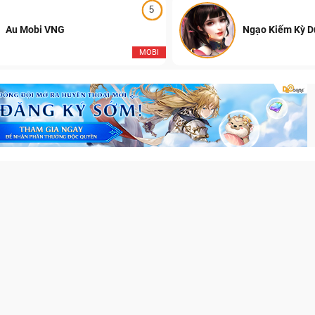
5
Au Mobi VNG
Ngạo Kiếm Kỳ 
MOBI