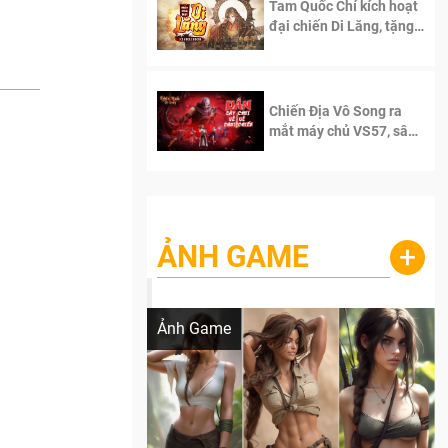
Tam Quốc Chí kích hoạt
đại chiến Di Lăng, tặng
siêu code giá trị dành
cho 100 độc giả đầu
tiên.
Chiến Địa Vô Song ra
mắt máy chủ VS57, sân
chơi đích thực dành cho
dân cày
ẢNH GAME
+
Lala Croft vừa nóng vừa xinh dưới nét vẽ
của AI
Ảnh Game