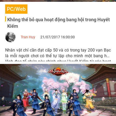
PC/Web
Không thể bỏ qua hoạt động bang hội trong Huyết
Kiếm
Tran Huy
21/07/2017 16:00:00
Nhân vật chỉ cần đạt cấp 50 và có trong tay 200 vạn Bạc
là mỗi người chơi có thể tự lập cho mình một bang hội,
lãnh đạo tổ chức này chinh phục Huyết Kiếm từ các hoạt
động phó bản, chiến trường đến tranh đoạt, phe chiến liên
server,…