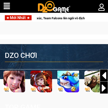
Mới Nhất
s lên ngôi vô địch
Medal Hunter: Game bắn súng PvP tọa độ đỉ
DZO CHƠI
TOP GAME