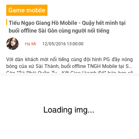
Game mobile
Tiếu Ngạo Giang Hồ Mobile - Quậy hết mình tại
buổi offline Sài Gòn cùng người nổi tiếng
Ha Mi
12/05/2016 13:00:00
Với dàn khách mời nổi tiếng cùng đội hình PG đầy nóng
bỏng của xứ Sài Thành, buổi offline TNGH Mobile tại Sài
Gòn “Tứ Phái Quần Tụ - Kết Giao Huynh Đệ” hứa hẹn sẽ
diễn ra với quy mô vô cùng hoành tráng và đầy hấp dẫn.