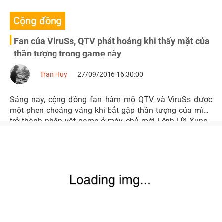
Cộng đồng
Fan của ViruSs, QTV phát hoảng khi thấy mặt của
thần tượng trong game này
Tran Huy
27/09/2016 16:30:00
Sáng nay, cộng đồng fan hâm mộ QTV và ViruSs được
một phen choáng váng khi bắt gặp thần tượng của mình
trở thành nhân vật game ở máy chủ mới Lệnh Hồ Xung -
Cửu Âm Chân Kinh 2.