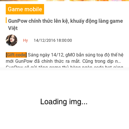
Game mobile
GunPow chính thức lên kệ, khuấy động làng game
Việt
Hy
14/12/2016 18:00:00
[
Gift code
]
Sáng ngày 14/12, gMO bắn súng toạ độ thế hệ
mới GunPow đã chính thức ra mắt. Cũng trong dịp này,
GunPow sẽ gửi tặng game thủ hàng ngàn code hot cùng
loạt ưu đãi có một không hai.