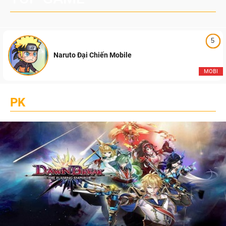
5
Naruto Đại Chiến Mobile
MOBI
PK