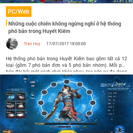
PC/Web
Những cuộc chiến không ngừng nghỉ ở hệ thống
phó bản trong Huyết Kiếm
Tran Huy
17/07/2017 18:00:00
Hệ thống phó bản trong Huyết Kiếm bao gồm tất cả 12
loại (gồm 7 phó bản đơn và 5 phó bản nhóm). Mỗi phó
bản đòi hỏi một cách chơi khác nhau, tạo nên sự đa dạng
trong trải nghiệm của game thủ. Hoạt động này đang
được game thủ quan tâm bởi đem đến nhiều lợi ích cho
sự trưởng thành của nhân vật.