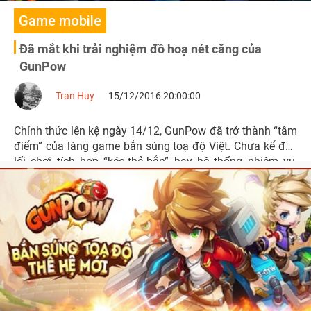
Game mobile
Đã mắt khi trải nghiệm đồ hoạ nét căng của
GunPow
Tran Huy
15/12/2016 20:00:00
Chính thức lên kệ ngày 14/12, GunPow đã trở thành “tâm
điểm” của làng game bắn súng toạ độ Việt. Chưa kể đến
lối chơi tích hợp “kéo-thả-bắn” hay hệ thống nhiệm vụ,
trang bị hấp dẫn thì GunPow đã gây ấn tượng mạnh mẽ
với đồ hoạ quá xuất sắc, vượt xa những gì game thủ
mong đợi.