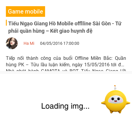
Game mobile
Tiếu Ngạo Giang Hồ Mobile offlline Sài Gòn - Tứ
phái quần hùng – Kết giao huynh đệ
Ha Mi
04/05/2016 17:00:00
Tiếp nối thành công của buổi Offline Miền Bắc: Quần
hùng PK – Tửu lầu luận kiếm, ngày 15/05/2016 tới đây
Nhà phát hành GAMOTA và BQT Tiếu Ngạo Giang Hồ
Mobile tiếp tục tổ chức buổi offline tại Sài Gòn mang tên:
Tứ Phái Quần Hùng – Kết Giao Huynh Đệ.