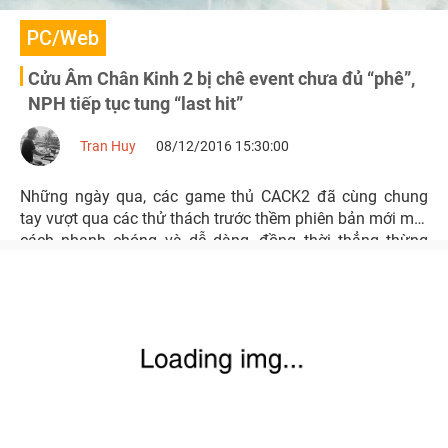
PC/Web
Cửu Âm Chân Kinh 2 bị chê event chưa đủ “phê”,
NPH tiếp tục tung “last hit”
Tran Huy
08/12/2016 15:30:00
Những ngày qua, các game thủ CACK2 đã cùng chung
tay vượt qua các thử thách trước thềm phiên bản mới một
cách nhanh chóng và dễ dàng, đồng thời thẳng thừng
tuyên bố với NPH: “chừng đó vẫn chưa đủ phê”.