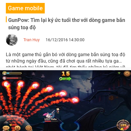
Game mobile
GunPow: Tìm lại ký ức tuổi thơ với dòng game bắn
súng toạ độ
Tran Huy
16/12/2016 14:30:00
Là một game thủ gắn bó với dòng game bắn súng toạ độ
từ những ngày đầu, cũng đã chơi qua rất nhiều tựa game
phát hành tại Việt Nam, tôi đã tìm thấy những kỷ niệm về
tuổi thơ của mình trong GunPow.