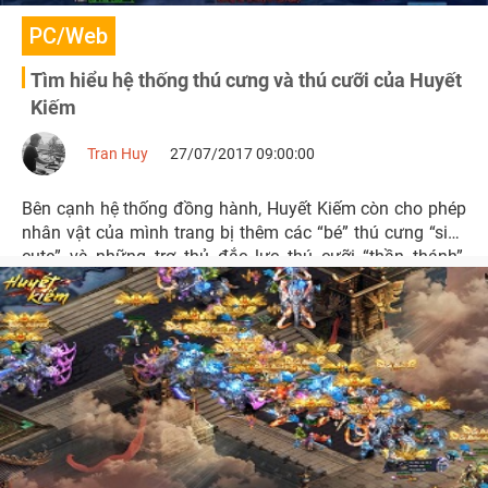
PC/Web
Tìm hiểu hệ thống thú cưng và thú cưỡi của Huyết
Kiếm
Tran Huy
27/07/2017 09:00:00
Bên cạnh hệ thống đồng hành, Huyết Kiếm còn cho phép
nhân vật của mình trang bị thêm các “bé” thú cưng “siêu
cute” và những trợ thủ đắc lực thú cưỡi “thần thánh”,
nhằm giúp người chơi thỏa chí chinh phạt chốn ảo cảnh
tiên huyễn.