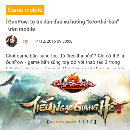
Game mobile
GunPow: tự tin dẫn đầu xu hướng “kéo-thả-bắn”
trên mobile
Hy
14/12/2016 09:30:00
Chơi game bắn súng toạ độ “kéo-thả-bắn”? Chỉ có thể là
GunPow - game bắn súng toạ độ với thao tác 3 trong 1
hot nhất hiện nay. Tải ngay GunPow, rủ sẵn bạn bè và trải
nghiệm bắn súng toạ độ thế hệ mới ngay từ bây giờ