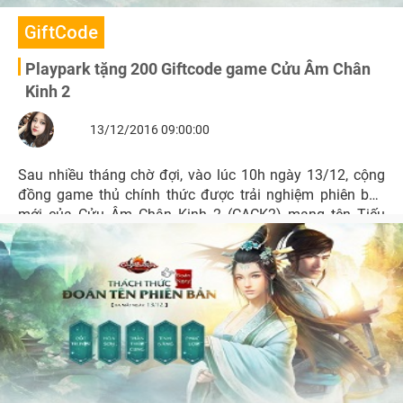
GiftCode
Playpark tặng 200 Giftcode game Cửu Âm Chân
Kinh 2
13/12/2016 09:00:00
Sau nhiều tháng chờ đợi, vào lúc 10h ngày 13/12, cộng
đồng game thủ chính thức được trải nghiệm phiên bản
mới của Cửu Âm Chân Kinh 2 (CACK2) mang tên Tiếu
Ngạo Giang Hồ. Nhân dịp này, BĐH Game xin gửi tặng
quý độc giả Playpark 200 Giftcode với nhiều phần quà
hấp dẫn.