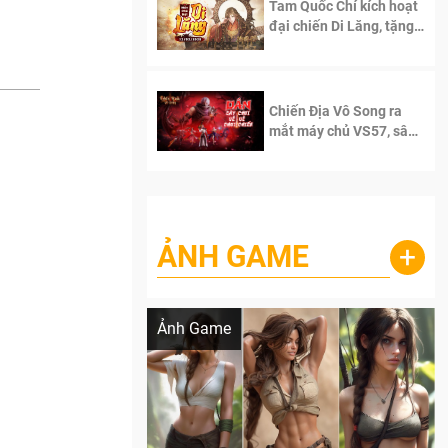
Tam Quốc Chí kích hoạt
đại chiến Di Lăng, tặng
siêu code giá trị dành
cho 100 độc giả đầu
tiên.
Chiến Địa Vô Song ra
mắt máy chủ VS57, sân
chơi đích thực dành cho
dân cày
ẢNH GAME
+
Lala Croft vừa nóng vừa xinh dưới nét vẽ
của AI
Ảnh Game