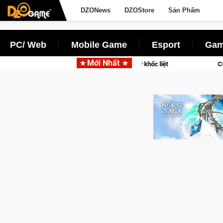
DZONews
DZOStore
Sản Phẩm
PC/ Web
Mobile Game
Esport
Gam
Mới Nhất
bạn vào các chiến dịch lịch sử khốc liệt
CFVL 2026 Mùa 2 khé