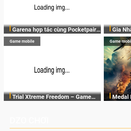
Garena hợp tác cùng Pocketpair
Gia Nh
Garena Singapore hôm nay đã công bố
Bước châ
đưa bom tấn săn thú sinh tồn lên
Saga: 
Game mobile
Game mobi
Palworld Online, một cuộc phiêu lưu sinh
Tỉnh và 
di động với tên gọi Palworld
DJI Os
tồn nhiều người chơi mới hiện đang được
kiện hấp
Online
Nay
phát triển dựa trên IP Palworld nổi tiếng
cùng vô 
toàn cầu, theo giấy phép chính thức từ
phá!
công ty game Nhật Bản Pocketpair, Inc.
Trial Xtreme Freedom – Game
Medal 
Tựa game đua xe mô tô địa hình Trial
Ten Squa
đua xe mô tô PvP sở hữu vật lý
PvP tọ
Xtreme Freedom có cơ chế vật lý chân
Medal Hu
siêu thực
các chi
thực, người chơi thực hiện các pha nhào
sự PvP đ
DZO CHƠI
lộn mạo hiểm và cạnh tranh PvP thời gian
khiển hỏ
thực cùng người chơi trên toàn thế giới.
đợt tấn 