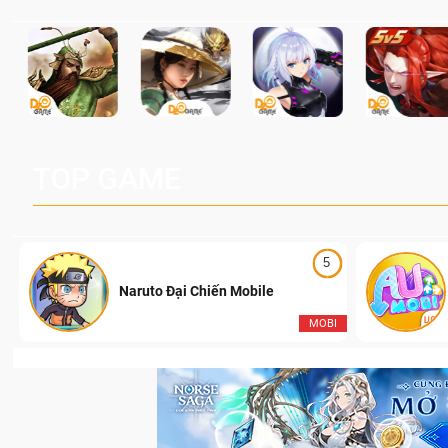
trường l
TOP GAME
5
Naruto Đại Chiến Mobile
I
MOBI