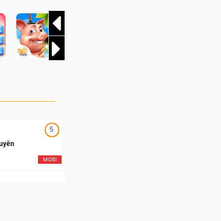
ôi của Team
t thúc một trong
và kịch tính nhất
5
5
Duyên
Ngạo Thiên Mobile
MOBI
MOB