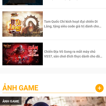
Tam Quốc Chí kích hoạt đại chiến Di
Lăng, tặng siêu code giá trị dành cho
100 độc giả đầu tiên.
Chiến Địa Vô Song ra mắt máy chủ
VS57, sân chơi đích thực dành cho dân
cày
ẢNH GAME
+
ẢNH GAME