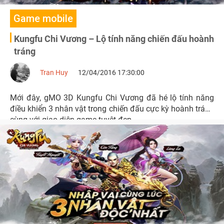
Game mobile
Kungfu Chi Vương – Lộ tính năng chiến đấu hoành
tráng
Tran Huy
12/04/2016 17:30:00
Mới đây, gMO 3D Kungfu Chi Vương đã hé lộ tính năng
điều khiển 3 nhân vật trong chiến đấu cực kỳ hoành tráng
cùng với giao diện game tuyệt đẹp.