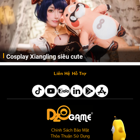
Cosplay Xiangling siêu cute
Cùng thưởng thức những hình ảnh cosplay Xiangling trong Genshin Impact siêu dễ thương của người dùng Weibo "阿包也是兔娘"
Liên Hệ
Hỗ Trợ
Chính Sách Bảo Mật
Thỏa Thuận Sử Dụng