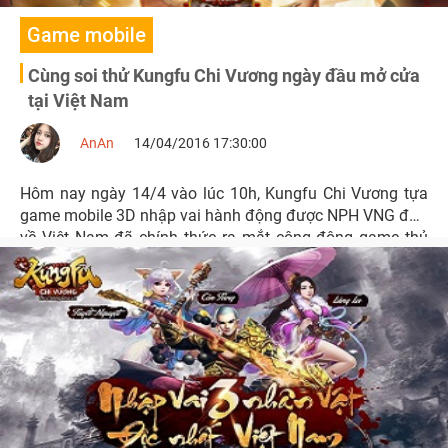
Game mobile
Cùng soi thử Kungfu Chi Vương ngày đầu mở cửa
tại Việt Nam
AnAn
14/04/2016 17:30:00
Hôm nay ngày 14/4 vào lúc 10h, Kungfu Chi Vương tựa
game mobile 3D nhập vai hành động được NPH VNG đưa
về Việt Nam đã chính thức ra mắt cộng động game thủ
với phiên bản Alpha Test.