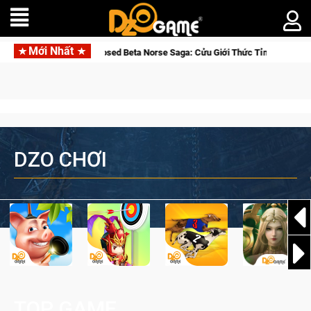
Mới Nhất
a Nhập Closed Beta Norse Saga: Cửu Giới Thức Tỉnh, Săn DJI Osmo Pocket 3
DZO CHƠI
TOP GAME