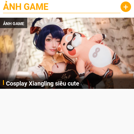
ẢNH GAME
+
ẢNH GAME
Lala Croft vừa nóng vừa xinh dưới nét vẽ của
AI
Cùng đến với những hình ảnh Lala Croft của Tomb Raider dưới nét vẽ của AI. Một cô nàng xinh đẹp, nóng bỏng nhưng cũng rắn rỏi và mạnh mẽ.