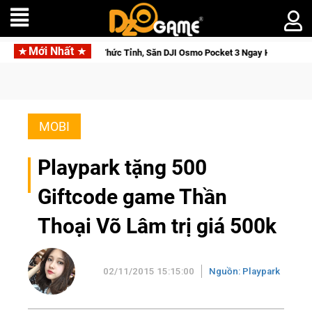
Mới Nhất
 Saga: Cửu Giới Thức Tỉnh, Săn DJI Osmo Pocket 3 Ngay Hôm Nay
MOBI
Playpark tặng 500
Giftcode game Thần
Thoại Võ Lâm trị giá 500k
02/11/2015 15:15:00
Nguồn: Playpark