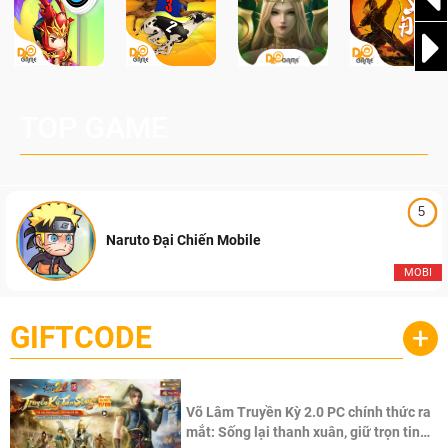
TOP GAME
5
Naruto Đại Chiến Mobile
MOBI
GIFTCODE
+
Võ Lâm Truyền Kỳ 2.0 PC chính thức ra
mắt: Sống lại thanh xuân, giữ trọn tinh