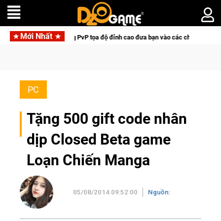
Mới Nhất
Game bắn súng PvP tọa độ đỉnh cao đưa bạn vào các chiến dịch lịch sử khốc li
PC
Tặng 500 gift code nhân
dịp Closed Beta game
Loạn Chiến Manga
05/08/2014 09:52:00
Nguồn: