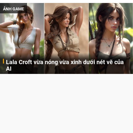
ẢNH GAME
Lala Croft vừa nóng vừa xinh dưới nét vẽ của
AI
Cùng đến với những hình ảnh Lala Croft của Tomb Raider dưới nét vẽ của AI. Một cô nàng xinh đẹp, nóng bỏng nhưng cũng rắn rỏi và mạnh mẽ.