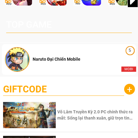
TOP GAME
5
Naruto Đại Chiến Mobile
MOBI
GIFTCODE
+
Võ Lâm Truyền Kỳ 2.0 PC chính thức ra
mắt: Sống lại thanh xuân, giữ trọn tinh
thần Võ Lâm