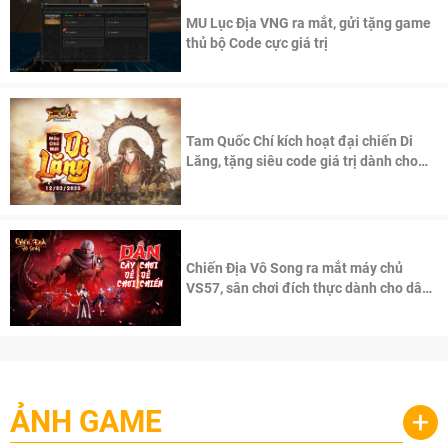
MU Lục Địa VNG ra mắt, gửi tặng game
thủ bộ Code cực giá trị
Tam Quốc Chí kích hoạt đại chiến Di
Lăng, tặng siêu code giá trị dành cho
100 độc giả đầu tiên.
Chiến Địa Vô Song ra mắt máy chủ
VS57, sân chơi đích thực dành cho dân
cày
ẢNH GAME
+