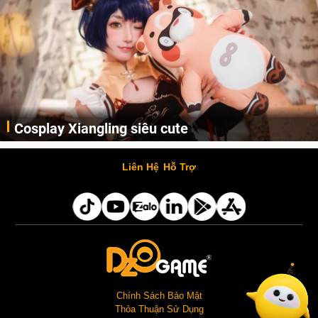
Cosplay Xiangling siêu cute
Cùng thưởng thức những hình ảnh cosplay Xiangling trong Genshin Impact siêu dễ thương của người dùng Weibo "阿包也是兔娘"
Liên Hệ
Hỗ Trợ
Chính Sách Bảo Mật
Thỏa Thuận Sử Dụng