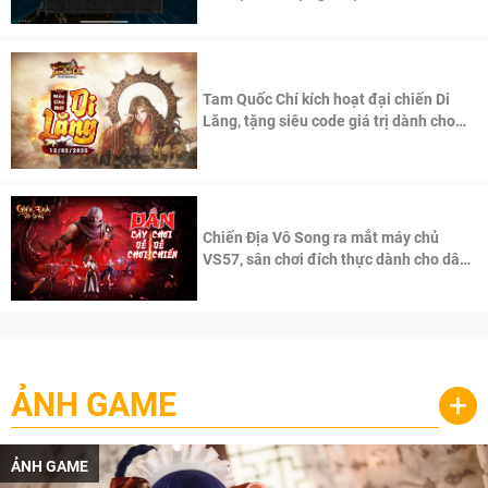
Tam Quốc Chí kích hoạt đại chiến Di
Lăng, tặng siêu code giá trị dành cho
100 độc giả đầu tiên.
Chiến Địa Vô Song ra mắt máy chủ
VS57, sân chơi đích thực dành cho dân
cày
ẢNH GAME
+
ẢNH GAME