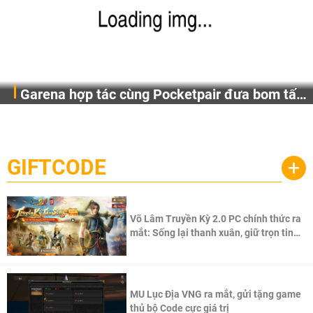
Garena hợp tác cùng Pocketpair đưa bom tấn
Garena Singapore hôm nay đã công bố Palworld Online,
săn thú sinh tồn lên di động với tên gọi
một cuộc phiêu lưu sinh tồn nhiều người chơi mới hiện
Palworld Online
đang được phát triển dựa trên IP Palworld nổi tiếng toàn
cầu, theo giấy phép chính thức từ công ty game Nhật Bản
GIFTCODE
+
Pocketpair, Inc.
Võ Lâm Truyền Kỳ 2.0 PC chính thức ra
mắt: Sống lại thanh xuân, giữ trọn tinh
thần Võ Lâm
MU Lục Địa VNG ra mắt, gửi tặng game
thủ bộ Code cực giá trị