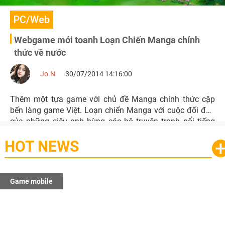
PC/Web
Webgame mới toanh Loạn Chiến Manga chính
thức về nước
Jo.N
30/07/2014 14:16:00
Thêm một tựa game với chủ đề Manga chính thức cập
bến làng game Việt. Loạn chiến Manga với cuộc đối đầu
của những siêu anh hùng các bộ truyện tranh nổi tiếng
như Bảy viên ngọc rồng, Naruto, OnePiece, Bleach…
HOT NEWS
Game mobile