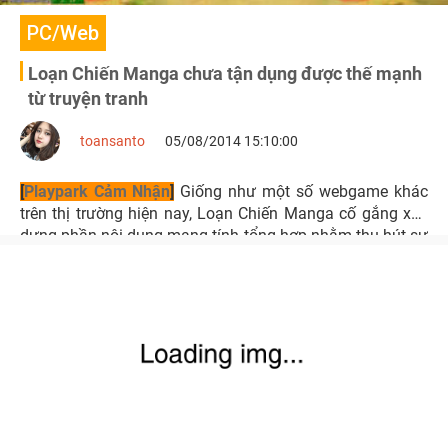
PC/Web
Loạn Chiến Manga chưa tận dụng được thế mạnh
từ truyện tranh
toansanto
05/08/2014 15:10:00
[
Playpark Cảm Nhận
]
Giống như một số webgame khác
trên thị trường hiện nay, Loạn Chiến Manga cố gắng xây
dựng phần nội dung mang tính tổng hợp nhằm thu hút sự
chú ý từ phía cộng đồng yêu thích truyện tranh. Tuy nhiên
hỗn tạp đôi khi gây ra hỗn độn quá!