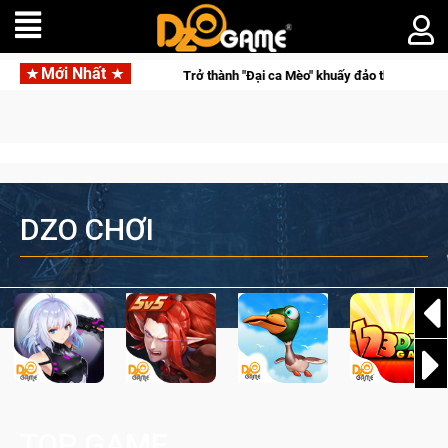
Mới Nhất
h
Trở thành "Đại ca Mèo" khuấy đảo thế giới ngầm trong Cat Ma
DZO CHƠI
TOP GAME