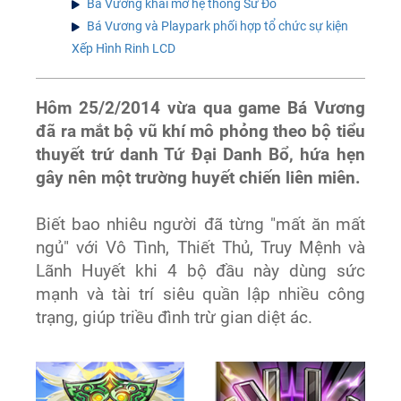
Bá Vương khai mở hệ thống Sư Đồ
Bá Vương và Playpark phối hợp tổ chức sự kiện
Xếp Hình Rinh LCD
Hôm 25/2/2014 vừa qua game Bá Vương
đã ra mắt bộ vũ khí mô phỏng theo bộ tiểu
thuyết trứ danh Tứ Đại Danh Bổ, hứa hẹn
gây nên một trường huyết chiến liên miên.
Biết bao nhiêu người đã từng "mất ăn mất
ngủ" với Vô Tình, Thiết Thủ, Truy Mệnh và
Lãnh Huyết khi 4 bộ đầu này dùng sức
mạnh và tài trí siêu quần lập nhiều công
trạng, giúp triều đình trừ gian diệt ác.