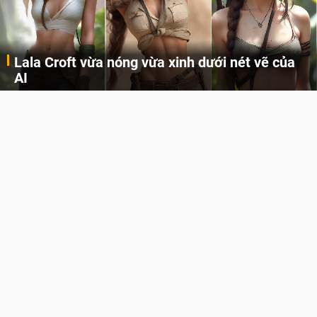
Lala Croft vừa nóng vừa xinh dưới nét vẽ của
AI
Cùng đến với những hình ảnh Lala Croft của Tomb Raider dưới nét vẽ của AI. Một cô nàng xinh đẹp, nóng bỏng nhưng cũng rắn rỏi và mạnh mẽ.