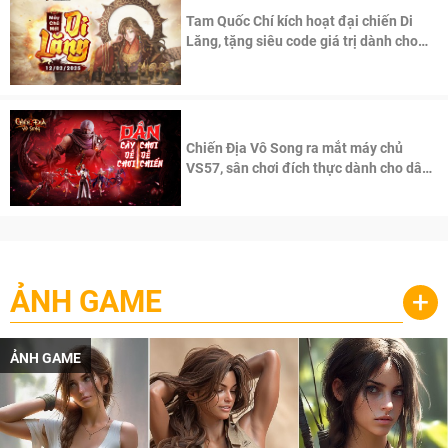
Tam Quốc Chí kích hoạt đại chiến Di
Lăng, tặng siêu code giá trị dành cho
100 độc giả đầu tiên.
Chiến Địa Vô Song ra mắt máy chủ
VS57, sân chơi đích thực dành cho dân
cày
ẢNH GAME
+
ẢNH GAME