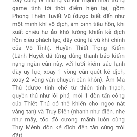
Đây cũng là những vũ khí mạnh nhất trong
game tính tới thời điểm hiện tại, gồm
Phong Thiên Tuyết Vũ (được biết đến như
một minh khí vô địch, ám binh tiêu hồn, khi
xuất chiêu hư ảo khó lường khiến kẻ địch
hồn xiêu phách lạc, đây cũng là vũ khí chính
của Vô Tình). Huyền Thiết Trọng Kiếm
(Lãnh Huyết đã từng dùng thanh bảo kiếm
nặng ngàn cân này, với lưỡi kiếm sắc lạnh
đầy uy lực, xoay 1 vòng càn quét kẻ địch,
xoay 2 vòng vận chuyển càn khôn). Âm Ma
Thủ (được tinh chế từ thiên tinh thạch,
quyền thủ như lôi phá, mỗi 1 đòn tấn công
của Thiết Thủ có thể khiến cho ngọc nát
vàng tan) và Truy Điện (nhanh như điện, nhẹ
như mây, tốc độ cương mãnh luôn cùng
Truy Mệnh dồn kẻ địch đến tận cùng trời
đất).