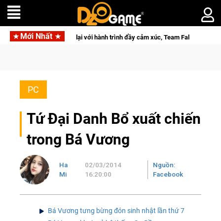
Mới Nhất
026 Mùa 2 khép lại với hành trình đầy cảm xúc, Team Falcons lên ngôi vô địch
PC
Tứ Đại Danh Bổ xuất chiến
trong Bá Vương
Ha
02/03/2014
Nguồn:
Mi
16:20:00
Facebook
Bá Vương tưng bừng đón sinh nhật lần thứ 7