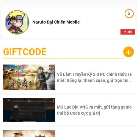
5
Naruto Đại Chiến Mobile
MOBI
GIFTCODE
+
Võ Lâm Truyền Kỳ 2.0 PC chính thức ra
mắt: Sống lại thanh xuân, giữ trọn tinh
thần Võ Lâm
MU Lục Địa VNG ra mắt, gửi tặng game
thủ bộ Code cực giá trị