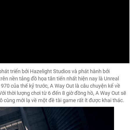
phát triển bởi Hazelight Studios và phát hành bởi
rên nền tảng đồ họa tân tiến nhất hiện nay là Unreal
970 của thế kỷ trước, A Way Out là câu chuyện kể về
Với thời lượng chơi từ 6 đến 8 giờ đồng hồ, A Way Out sẽ
cùng mới lạ về một đề tài game rất ít được khai thác.