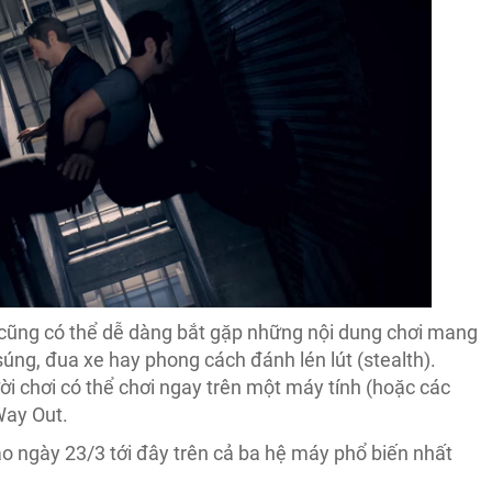
a cũng có thể dễ dàng bắt gặp những nội dung chơi mang
g, đua xe hay phong cách đánh lén lút (stealth).
i chơi có thể chơi ngay trên một máy tính (hoặc các
 Way Out.
o ngày 23/3 tới đây trên cả ba hệ máy phổ biến nhất