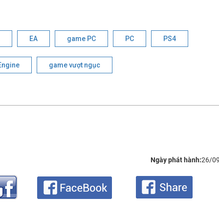
EA
game PC
PC
PS4
Engine
game vượt ngục
Ngày phát hành:
26/0