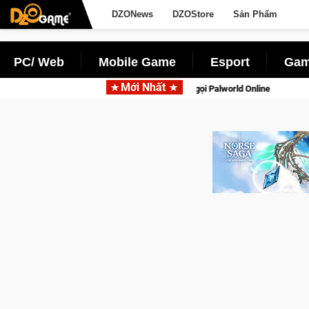
DZONews
DZOStore
Sản Phẩm
PC/ Web
Mobile Game
Esport
Gam
Mới Nhất
lên di động với tên gọi Palworld Online
Gia Nhập Closed Bet