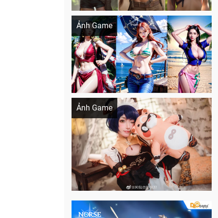
Khi AI Cosplay gái đẹp One Piece
Ảnh Game
Cosplay Xiangling siêu cute
Ảnh Game