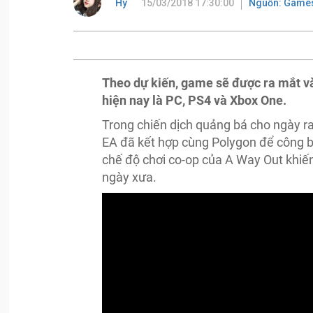
Hy
15/03/2018 17:30:00
Nguồn: Game
Theo dự kiến, game sẽ được ra mắt và
hiện nay là PC, PS4 và Xbox One.
Trong chiến dịch quảng bá cho ngày r
EA đã kết hợp cùng Polygon để công bố
chế độ chơi co-op của A Way Out khiến
ngày xưa.