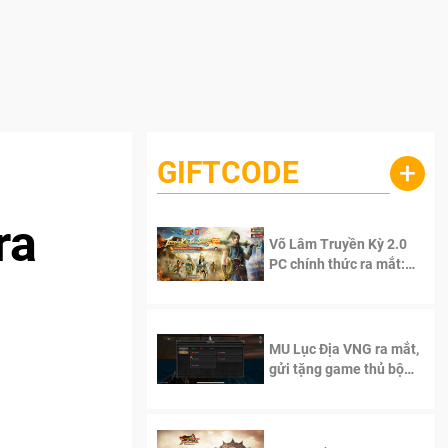
GIFTCODE
+
ra
Võ Lâm Truyền Kỳ 2.0
PC chính thức ra mắt:
Sống lại thanh xuân, giữ
trọn tinh thần Võ Lâm
MU Lục Địa VNG ra mắt,
gửi tặng game thủ bộ
Code cực giá trị