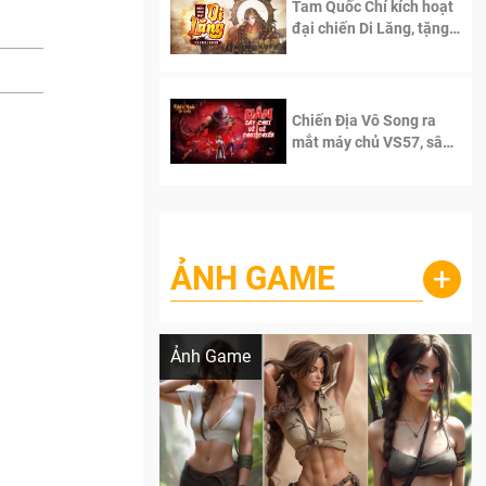
Tam Quốc Chí kích hoạt
đại chiến Di Lăng, tặng
siêu code giá trị dành
cho 100 độc giả đầu
tiên.
Chiến Địa Vô Song ra
mắt máy chủ VS57, sân
chơi đích thực dành cho
dân cày
ẢNH GAME
+
Lala Croft vừa nóng vừa xinh dưới nét vẽ
của AI
Ảnh Game