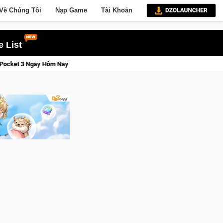
Về Chúng Tôi
Nạp Game
Tài Khoản
 List
Lineage W – Quyền lực và tài phú sẽ về tay kẻ đoạt được Vương Q