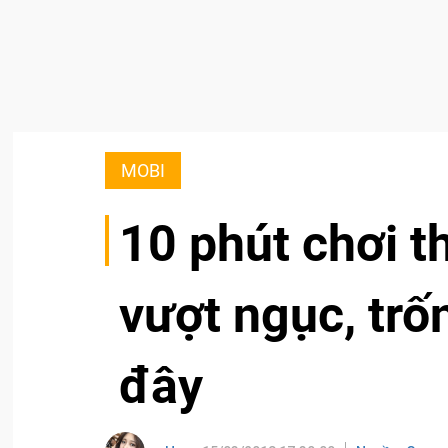
MOBI
10 phút chơi t
vượt ngục, trốn
đây