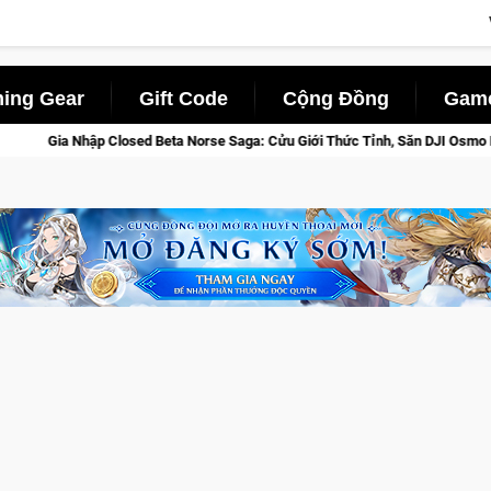
ing Gear
Gift Code
Cộng Đồng
Game
a Norse Saga: Cửu Giới Thức Tỉnh, Săn DJI Osmo Pocket 3 Ngay Hôm Nay