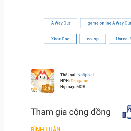
A Way Out
game online A Way Out
Xbox One
co-op
Unreal 
Thể loại:
Nhập vai
NPH:
Dzogame
Hệ máy:
MOBI
Tham gia cộng đồng
BÌNH LUẬN