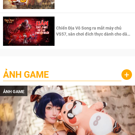
100 độc giả đầu tiên.
Chiến Địa Vô Song ra mắt máy chủ
VS57, sân chơi đích thực dành cho dân
cày
ẢNH GAME
+
ẢNH GAME