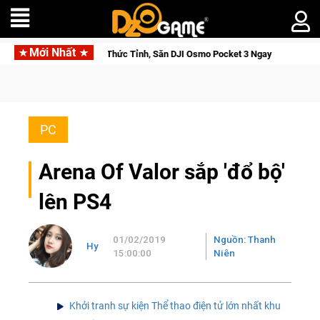
Mới Nhất
aga: Cửu Giới Thức Tỉnh, Săn DJI Osmo Pocket 3 Ngay Hôm Nay
PC
Arena Of Valor sắp 'đổ bộ'
lên PS4
01/02/2019
Nguồn: Thanh
Hy
15:00:00
Niên
Khởi tranh sự kiện Thể thao điện tử lớn nhất khu