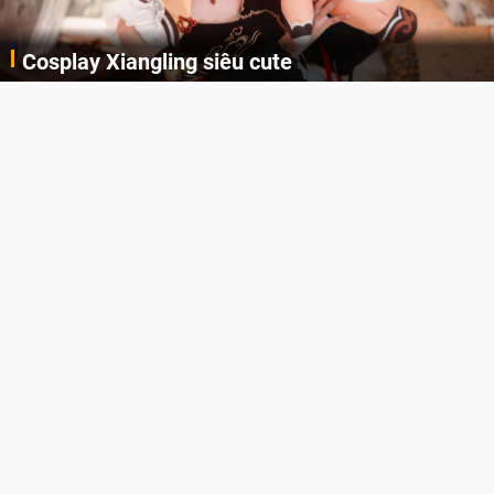
Lala Croft vừa nóng vừa xinh dưới nét vẽ của
AI
Cùng đến với những hình ảnh Lala Croft của Tomb Raider dưới nét vẽ của AI. Một cô nàng xinh đẹp, nóng bỏng nhưng cũng rắn rỏi và mạnh mẽ.