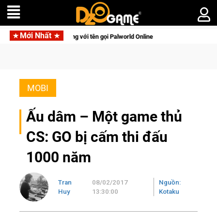
Mới Nhất
ồn lên di động với tên gọi Palworld Online
Gia Nhập Closed B
MOBI
Ấu dâm – Một game thủ
CS: GO bị cấm thi đấu
1000 năm
Tran
08/02/2017
Nguồn:
Huy
13:30:00
Kotaku