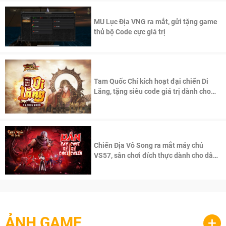
MU Lục Địa VNG ra mắt, gửi tặng game
thủ bộ Code cực giá trị
Tam Quốc Chí kích hoạt đại chiến Di
Lăng, tặng siêu code giá trị dành cho
100 độc giả đầu tiên.
Chiến Địa Vô Song ra mắt máy chủ
VS57, sân chơi đích thực dành cho dân
cày
ẢNH GAME
+