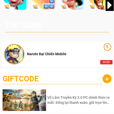
TOP GAME
5
Naruto Đại Chiến Mobile
MOBI
GIFTCODE
+
Võ Lâm Truyền Kỳ 2.0 PC chính thức ra
mắt: Sống lại thanh xuân, giữ trọn tinh
thần Võ Lâm