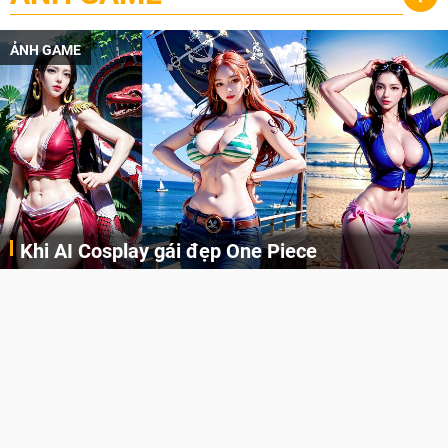
ẢNH GAME
Khi AI Cosplay gái đẹp One Piece
Những cô nàng nóng bỏng Boa Hancock, Nico Robin, Nami, Yamato hay Perona được AI vẽ lại dưới hình thức Cosplay cực kỳ chuẩn chỉnh.