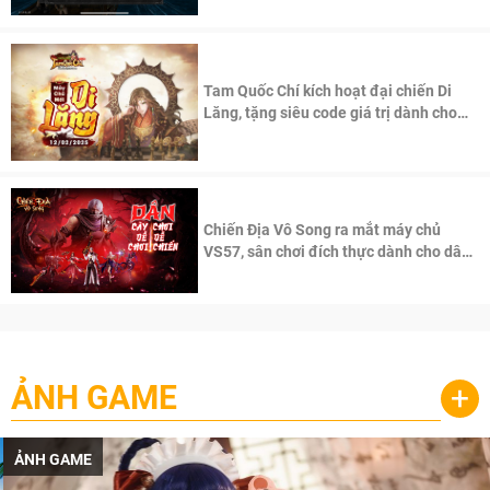
Tam Quốc Chí kích hoạt đại chiến Di
Lăng, tặng siêu code giá trị dành cho
100 độc giả đầu tiên.
Chiến Địa Vô Song ra mắt máy chủ
VS57, sân chơi đích thực dành cho dân
cày
ẢNH GAME
+
ẢNH GAME