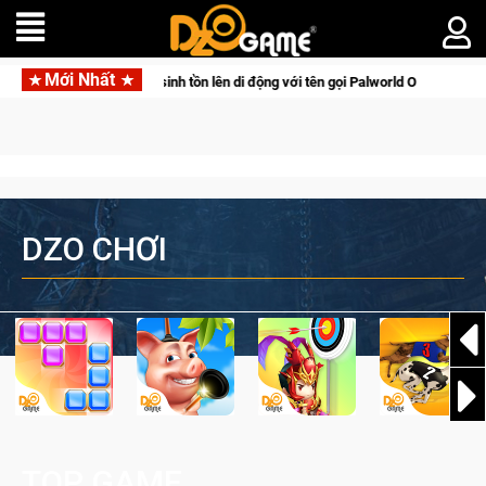
Mới Nhất
m tấn săn thú sinh tồn lên di động với tên gọi Palworld Online
DZO CHƠI
TOP GAME