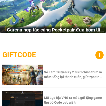
Garena hợp tác cùng Pocketpair đưa bom tấn
Garena Singapore hôm nay đã công bố Palworld Online,
săn thú sinh tồn lên di động với tên gọi
một cuộc phiêu lưu sinh tồn nhiều người chơi mới hiện
Palworld Online
đang được phát triển dựa trên IP Palworld nổi tiếng toàn
cầu, theo giấy phép chính thức từ công ty game Nhật Bản
GIFTCODE
+
Pocketpair, Inc.
Võ Lâm Truyền Kỳ 2.0 PC chính thức ra
mắt: Sống lại thanh xuân, giữ trọn tinh
thần Võ Lâm
MU Lục Địa VNG ra mắt, gửi tặng game
thủ bộ Code cực giá trị