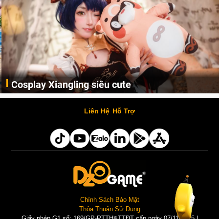
Cosplay Xiangling siêu cute
Cùng thưởng thức những hình ảnh cosplay Xiangling trong Genshin Impact siêu dễ thương của người dùng Weibo "阿包也是兔娘"
Liên Hệ
Hỗ Trợ
Chính Sách Bảo Mật
Thỏa Thuận Sử Dụng
Giấy phép G1 số: 169/GP-PTTH&TTĐT cấp ngày 07/11/2025 |