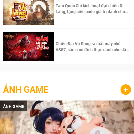
Tam Quốc Chí kích hoạt đại chiến Di
Lăng, tặng siêu code giá trị dành cho
100 độc giả đầu tiên.
Chiến Địa Vô Song ra mắt máy chủ
VS57, sân chơi đích thực dành cho dân
cày
ẢNH GAME
+
ẢNH GAME