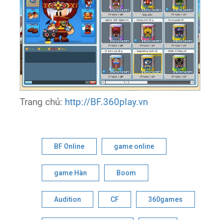
Trang chủ:
http://BF.360play.vn
BF Online
game online
game Hàn
Boom
Audition
CF
360games