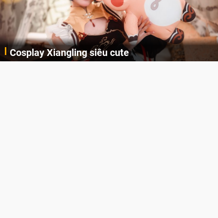
Cosplay Xiangling siêu cute
Cùng thưởng thức những hình ảnh cosplay Xiangling trong Genshin Impact siêu dễ thương của người dùng Weibo "阿包也是兔娘"