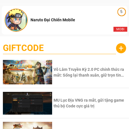
5
Naruto Đại Chiến Mobile
MOBI
GIFTCODE
+
Võ Lâm Truyền Kỳ 2.0 PC chính thức ra
mắt: Sống lại thanh xuân, giữ trọn tinh
thần Võ Lâm
MU Lục Địa VNG ra mắt, gửi tặng game
thủ bộ Code cực giá trị