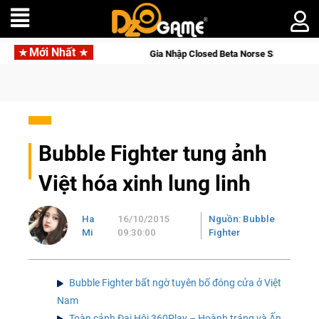
Mới Nhất
ia Nhập Closed Beta Norse Saga: Cửu Giới Thức Tỉnh, Săn DJI Osmo Pocket 
Bubble Fighter tung ảnh
Việt hóa xinh lung linh
Ha
16/10/2015
Nguồn: Bubble
Mi
09:30:00
Fighter
Bubble Fighter bất ngờ tuyên bố đóng cửa ở Việt
Nam
Toàn cảnh Đại Hội 360Play – Hoành tráng và Ấn