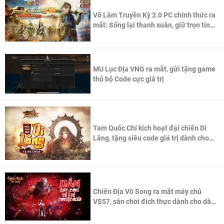
Võ Lâm Truyền Kỳ 2.0 PC chính thức ra
mắt: Sống lại thanh xuân, giữ trọn tinh
thần Võ Lâm
MU Lục Địa VNG ra mắt, gửi tặng game
thủ bộ Code cực giá trị
Tam Quốc Chí kích hoạt đại chiến Di
Lăng, tặng siêu code giá trị dành cho
100 độc giả đầu tiên.
Chiến Địa Vô Song ra mắt máy chủ
VS57, sân chơi đích thực dành cho dân
cày