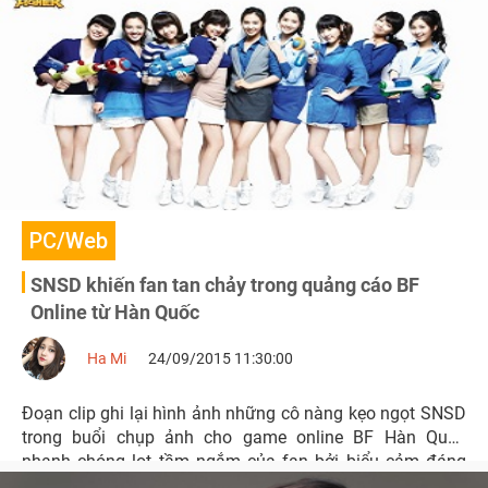
PC/Web
SNSD khiến fan tan chảy trong quảng cáo BF
Online từ Hàn Quốc
Ha Mi
24/09/2015 11:30:00
Đoạn clip ghi lại hình ảnh những cô nàng kẹo ngọt SNSD
trong buổi chụp ảnh cho game online BF Hàn Quốc
nhanh chóng lọt tầm ngắm của fan bởi biểu cảm đáng
yêu, thái độ làm việc chuyên nghiệp và cực kỳ năng động.