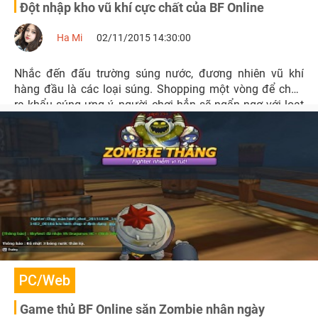
Đột nhập kho vũ khí cực chất của BF Online
Ha Mi
02/11/2015 14:30:00
Nhắc đến đấu trường súng nước, đương nhiên vũ khí
hàng đầu là các loại súng. Shopping một vòng để chọn
ra khẩu súng ưng ý, người chơi hẳn sẽ ngẩn ngơ với loạt
súng siêu cute của BF Online.
PC/Web
Game thủ BF Online săn Zombie nhân ngày