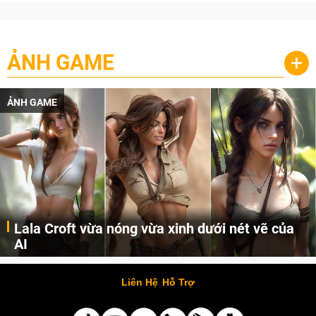
ẢNH GAME
+
ẢNH GAME
Lala Croft vừa nóng vừa xinh dưới nét vẽ của
AI
Cùng đến với những hình ảnh Lala Croft của Tomb Raider dưới nét vẽ của AI. Một cô nàng xinh đẹp, nóng bỏng nhưng cũng rắn rỏi và mạnh mẽ.
Liên Hệ
Hỗ Trợ