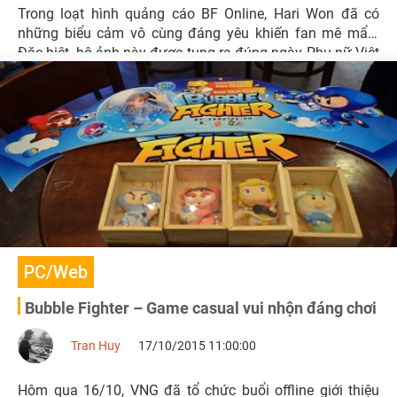
Trong loạt hình quảng cáo BF Online, Hari Won đã có
những biểu cảm vô cùng đáng yêu khiến fan mê mẩn.
Đặc biệt, bộ ảnh này được tung ra đúng ngày Phụ nữ Việt
Nam 20/10, mang đến một làn gió trẻ trung, tươi mới tôn
vinh phái đẹp.
PC/Web
Bubble Fighter – Game casual vui nhộn đáng chơi
Tran Huy
17/10/2015 11:00:00
Hôm qua 16/10, VNG đã tổ chức buổi offline giới thiệu