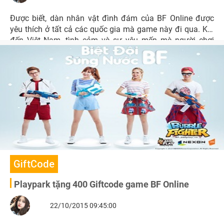
Được biết, dàn nhân vật đình đám của BF Online được
yêu thích ở tất cả các quốc gia mà game này đi qua. Khi
đến Việt Nam, tình cảm và sự yêu mến mà người chơi
dành cho 13 nhân vật đậm chất chibi này chắc chắn
cũng không hề thua kém.
GiftCode
Playpark tặng 400 Giftcode game BF Online
22/10/2015 09:45:00