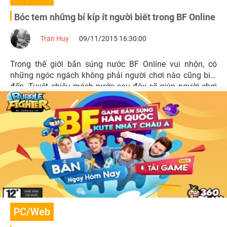
Bóc tem những bí kíp ít người biết trong BF Online
Tran Huy
09/11/2015 16:30:00
Trong thế giới bắn súng nước BF Online vui nhộn, có
những ngóc ngách không phải người chơi nào cũng biết
đến. Tuyệt chiêu mách nước sau đây sẽ giúp người chơi
có bí kíp lận lưng vượt qua nhiều thử thách.
PC/Web