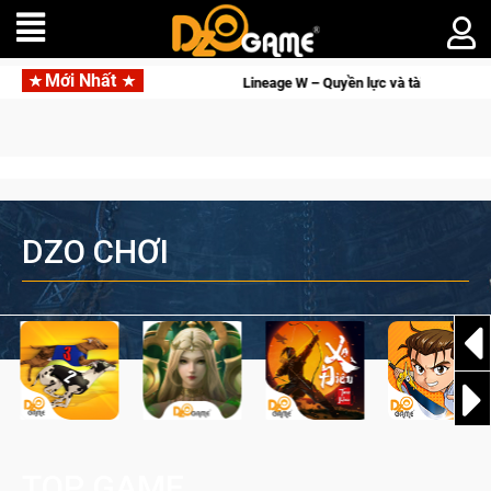
Mới Nhất
à tài phú sẽ về tay kẻ đoạt được Vương Quyền thành Kent sắp tới!
DZO CHƠI
TOP GAME