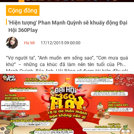
Cộng đồng
'Hiện tượng' Phan Mạnh Quỳnh sẽ khuấy động Đại
Hội 360Play
Ha Mi
17/12/2015 09:00:00
“Vợ người ta”, “Anh muốn em sống sao”, “Cơn mưa quá
khứ” – những ca khúc đã làm nên tên tuổi của Phan
Mạnh Quỳnh, Bảo Anh, Hải Băng sẽ được tái hiện đầy sôi
động tại Đại Hội 360Play diễn ra ngày 27/12 tới đây tại
nhà thi đấu Quân Khu 7.