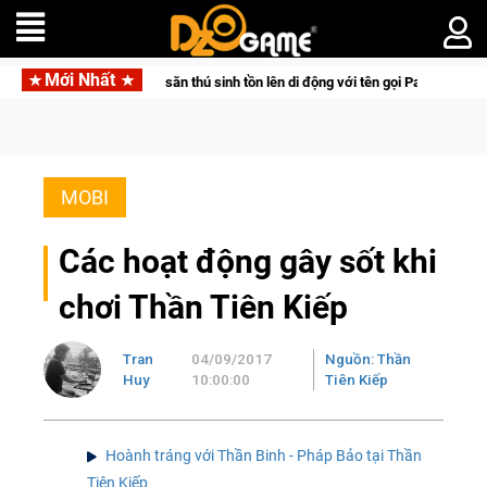
Mới Nhất
ăn thú sinh tồn lên di động với tên gọi Palworld Online
Gia N
MOBI
Các hoạt động gây sốt khi
chơi Thần Tiên Kiếp
Tran
04/09/2017
Nguồn: Thần
Huy
10:00:00
Tiên Kiếp
Hoành tráng với Thần Binh - Pháp Bảo tại Thần
Tiên Kiếp