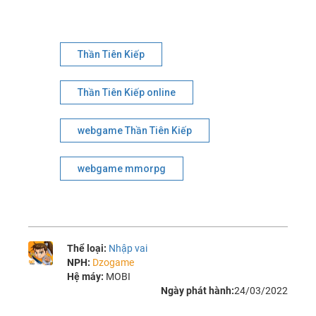
Thần Tiên Kiếp
Thần Tiên Kiếp online
webgame Thần Tiên Kiếp
webgame mmorpg
Thể loại:
Nhập vai
NPH:
Dzogame
Hệ máy:
MOBI
Ngày phát hành:
24/03/2022