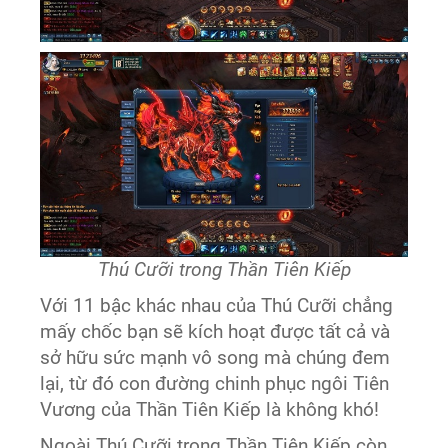
Thú Cưỡi trong Thần Tiên Kiếp
Với 11 bậc khác nhau của Thú Cưỡi chẳng
mấy chốc bạn sẽ kích hoạt được tất cả và
sở hữu sức mạnh vô song mà chúng đem
lại, từ đó con đường chinh phục ngôi Tiên
Vương của Thần Tiên Kiếp là không khó!
Ngoài Thú Cưỡi trong Thần Tiên Kiếp còn