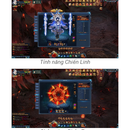
Tính năng Chiến Linh