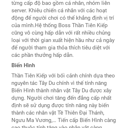
từng cấp độ bao gồm cá nhân, nhóm liên
server. Khiêu chiến cá nhân với các hoạt
động để người chơi có thể khẳng định vị trí
của mình.Hệ thống Boss Thần Tiên Kiếp
cũng vô cùng hấp dẫn với rất nhiều chủng
loại với thời gian xuất hiện hầu như cả ngày
để người tham gia thỏa thích tiêu diệt với
các phần thưởng hấp dẫn.
Biến Hình
Thần Tiên Kiếp với bối cảnh chính dựa theo
nguyên tác Tây Du chính vì thế tính năng
Biến Hình thành nhân vật Tây Du được xây
dựng. Người chơi tăng đến đẳng cấp nhất
định sẽ sử dụng được tính năng này biến
thành các nhân vật Tề Thiên Đại Thánh,
Ngưu Ma Vương,… Tiến cấp Biến Hình càng
cao thuộc tính tăng vào nhân vật càng