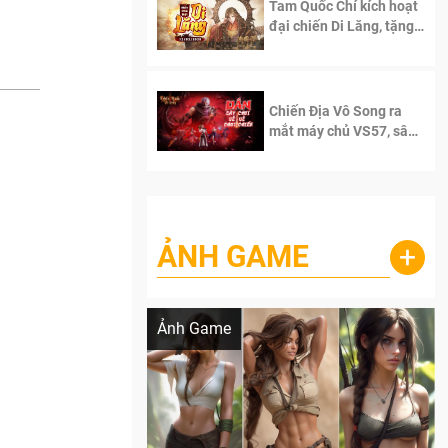
Tam Quốc Chí kích hoạt
đại chiến Di Lăng, tặng
siêu code giá trị dành
cho 100 độc giả đầu
tiên.
Chiến Địa Vô Song ra
mắt máy chủ VS57, sân
chơi đích thực dành cho
dân cày
ẢNH GAME
+
Lala Croft vừa nóng vừa xinh dưới nét vẽ
của AI
Ảnh Game