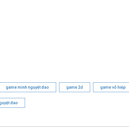
game minh nguyệt đao
game 2d
game võ hiệp
guyệt đao