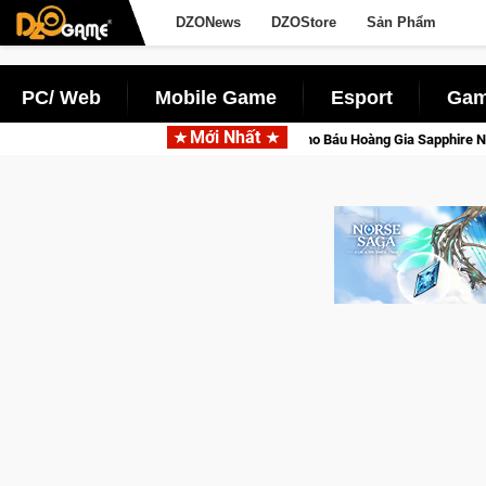
DZONews
DZOStore
Sản Phẩm
PC/ Web
Mobile Game
Esport
Gam
Mới Nhất
lộng lẫy ánh đèn với Kho Báu Hoàng Gia Sapphire Neon Punk