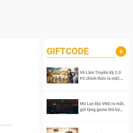
GIFTCODE
+
Võ Lâm Truyền Kỳ 2.0
PC chính thức ra mắt:
Sống lại thanh xuân, giữ
trọn tinh thần Võ Lâm
MU Lục Địa VNG ra mắt,
gửi tặng game thủ bộ
Code cực giá trị