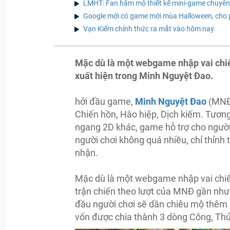
LMHT: Fan hâm mộ thiết kế mini-game chuyên 
Google mới có game mới mùa Halloween, cho p
Vạn Kiếm chính thức ra mắt vào hôm nay
Mặc dù là một webgame nhập vai chiế
xuất hiện trong Minh Nguyệt Đao.
hởi đầu game,
Minh Nguyệt Đao
(MNĐ)
Chiến hồn, Hào hiệp, Dịch kiếm. Tươ
ngang 2D khác, game hỗ trợ cho người
người chơi không quá nhiều, chỉ thỉnh 
nhận.
Mặc dù là một webgame nhập vai chiến
trận chiến theo lượt của MNĐ gần như
đầu người chơi sẽ dần chiêu mộ thêm n
vốn được chia thành 3 dòng Công, Thủ