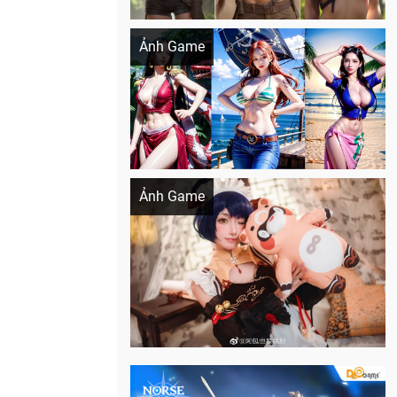
Khi AI Cosplay gái đẹp One Piece
Ảnh Game
Cosplay Xiangling siêu cute
Ảnh Game