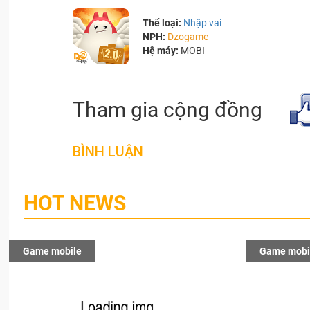
Thể loại:
Nhập vai
NPH:
Dzogame
Hệ máy:
MOBI
Tham gia cộng đồng
BÌNH LUẬN
HOT NEWS
Game mobile
Game mobi