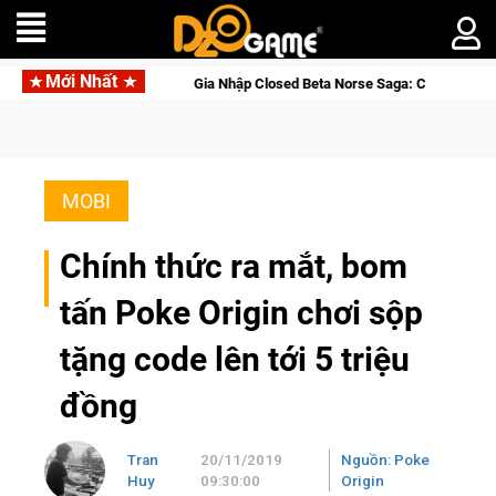
Mới Nhất
Gia Nhập Closed Beta Norse Saga: Cửu Giới Thức Tỉnh, Săn DJI Osm
MOBI
Chính thức ra mắt, bom
tấn Poke Origin chơi sộp
tặng code lên tới 5 triệu
đồng
Tran
20/11/2019
Nguồn: Poke
Huy
09:30:00
Origin