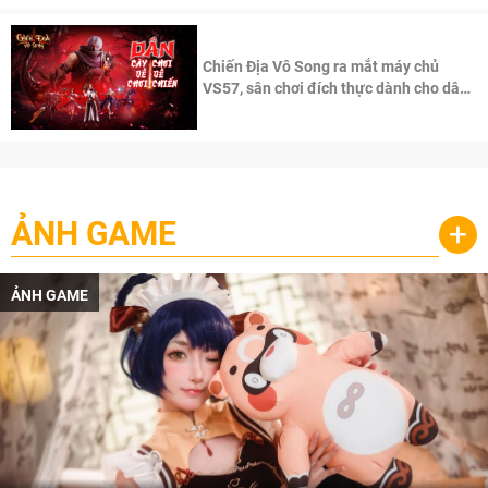
Chiến Địa Vô Song ra mắt máy chủ
VS57, sân chơi đích thực dành cho dân
cày
ẢNH GAME
+
ẢNH GAME