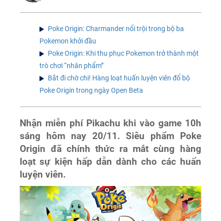
Poke Origin: Charmander nổi trội trong bộ ba
Pokemon khởi đầu
Poke Origin: Khi thu phục Pokemon trở thành một
trò chơi “nhân phẩm”
Bắt đi chờ chi! Hàng loạt huấn luyện viên đổ bộ
Poke Origin trong ngày Open Beta
Nhận miễn phí Pikachu khi vào game 10h
sáng hôm nay 20/11. Siêu phẩm Poke
Origin đã chính thức ra mắt cùng hàng
loạt sự kiện hấp dẫn dành cho các huấn
luyện viên.