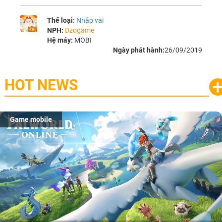
Thể loại:
Nhập vai
NPH:
Dzogame
Hệ máy:
MOBI
Ngày phát hành:
26/09/2019
HOT NEWS
Game mobile