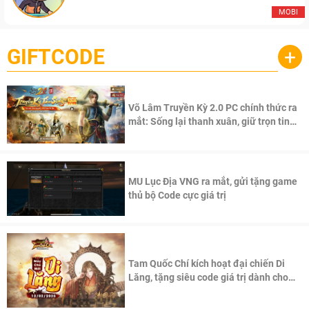
MOBI
GIFTCODE
+
Võ Lâm Truyền Kỳ 2.0 PC chính thức ra
mắt: Sống lại thanh xuân, giữ trọn tinh
thần Võ Lâm
MU Lục Địa VNG ra mắt, gửi tặng game
thủ bộ Code cực giá trị
Tam Quốc Chí kích hoạt đại chiến Di
Lăng, tặng siêu code giá trị dành cho
100 độc giả đầu tiên.