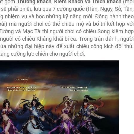
vật gồm
Thương khách
,
Kiếm Khách và Thích khách
(mỗi
ơi sẽ phải phiêu lưu qua 7 cường quốc (Hàn, Ngụy, Sở, Tần,
ng nhiệm vụ và học những kỹ năng mới. Đồng hành theo
bài) mà người chơi có thể chiêu mộ và bố trí kết hợp với
 Tường và Mạc Tà thì người chơi có chiêu Song kiếm hợp
người có chiêu Khảng khái bi ca. Trong trận đánh, người
 của những đại hiệp này để xuất chiêu công kích đối thủ.
tăng cường lực chiến cho người chơi.