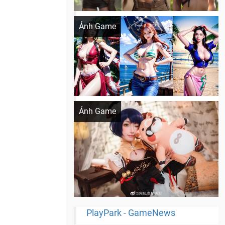
Khi AI Cosplay gái đẹp One Piece
Ảnh Game
Cosplay Xiangling siêu cute
Ảnh Game
PlayPark - GameNews