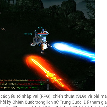
các yếu tố nhập vai (RPG), chiến thuật (SLG) và bài ma
thời kỳ
Chiến Quốc
trong lịch sử Trung Quốc. Để tham gia