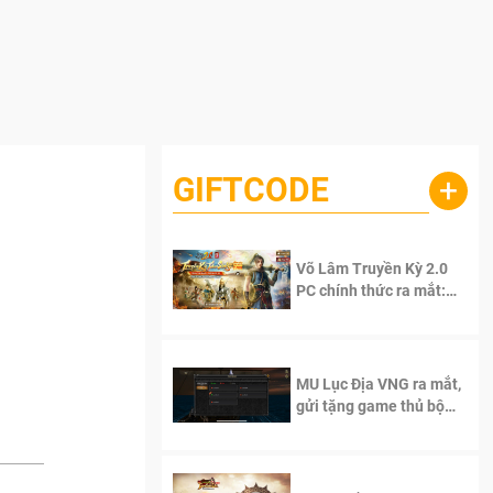
GIFTCODE
+
Võ Lâm Truyền Kỳ 2.0
PC chính thức ra mắt:
Sống lại thanh xuân, giữ
trọn tinh thần Võ Lâm
MU Lục Địa VNG ra mắt,
gửi tặng game thủ bộ
Code cực giá trị