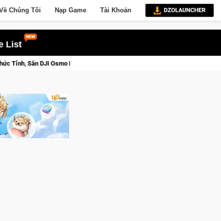
Về Chúng Tôi
Nạp Game
Tài Khoản
 List
ay Hôm Nay
Lineage W – Quyền lực và tài phú sẽ về tay kẻ đoạ