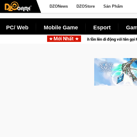
DZONews
DZOStore
Sản Phẩm
PC/ Web
Mobile Game
Esport
Gam
Mới Nhất
n thú sinh tồn lên di động với tên gọi Palworld Online
Gia N