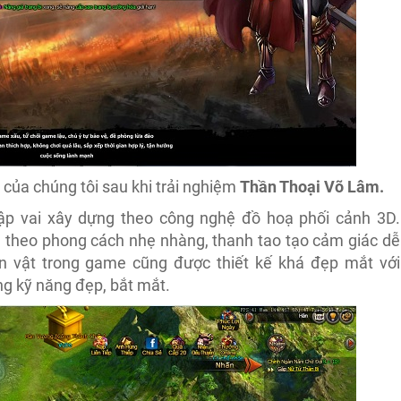
 của chúng tôi sau khi trải nghiệm
Thần Thoại Võ Lâm.
 vai xây dựng theo công nghệ đồ hoạ phối cảnh 3D.
theo phong cách nhẹ nhàng, thanh tao tạo cảm giác dễ
ân vật trong game cũng được thiết kế khá đẹp mắt với
g kỹ năng đẹp, bắt mắt.