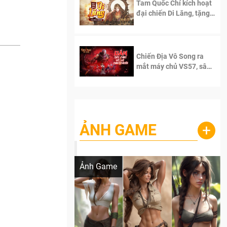
Tam Quốc Chí kích hoạt
đại chiến Di Lăng, tặng
siêu code giá trị dành
cho 100 độc giả đầu
tiên.
Chiến Địa Vô Song ra
mắt máy chủ VS57, sân
chơi đích thực dành cho
dân cày
ẢNH GAME
+
Lala Croft vừa nóng vừa xinh dưới nét vẽ
của AI
Ảnh Game