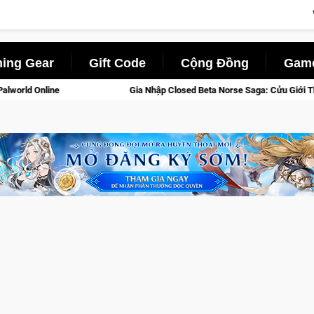
ing Gear
Gift Code
Cộng Đồng
Game
hập Closed Beta Norse Saga: Cửu Giới Thức Tỉnh, Săn DJI Osmo Pocket 3 Ng