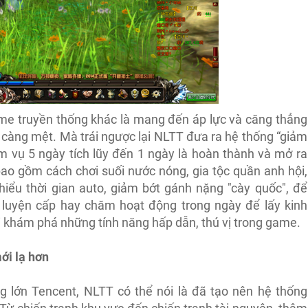
e truyền thống khác là mang đến áp lực và căng thẳng
 càng mệt. Mà trái ngược lại NLTT đưa ra hệ thống “giảm
m vụ 5 ngày tích lũy đến 1 ngày là hoàn thành và mở ra
bao gồm cách chơi suối nước nóng, gia tộc quần anh hội,
hiểu thời gian auto, giảm bớt gánh nặng "cày quốc", để
 luyện cấp hay chăm hoạt động trong ngày để lấy kinh
i khám phá những tính năng hấp dẫn, thú vị trong game.
ới lạ hơn
 lớn Tencent, NLTT có thể nói là đã tạo nên hệ thống