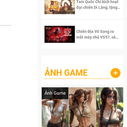
Tam Quốc Chí kích hoạt
đại chiến Di Lăng, tặng
siêu code giá trị dành
cho 100 độc giả đầu
tiên.
Chiến Địa Vô Song ra
mắt máy chủ VS57, sân
chơi đích thực dành cho
dân cày
ẢNH GAME
+
Lala Croft vừa nóng vừa xinh dưới nét vẽ
của AI
Ảnh Game