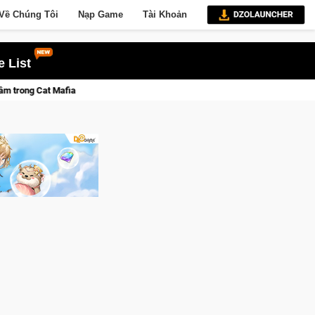
Về Chúng Tôi
Nạp Game
Tài Khoản
 List
Trang bị của game thủ Crossf