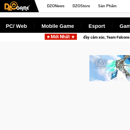
DZONews
DZOStore
Sản Phẩm
PC/ Web
Mobile Game
Esport
Gam
Mới Nhất
lại với hành trình đầy cảm xúc, Team Falcons lên ngôi vô địch