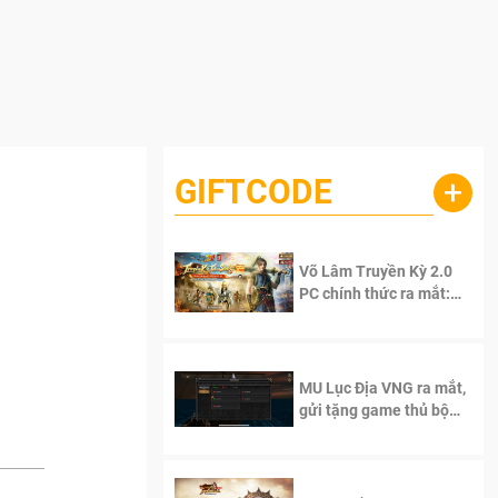
GIFTCODE
+
Võ Lâm Truyền Kỳ 2.0
PC chính thức ra mắt:
Sống lại thanh xuân, giữ
trọn tinh thần Võ Lâm
MU Lục Địa VNG ra mắt,
gửi tặng game thủ bộ
Code cực giá trị