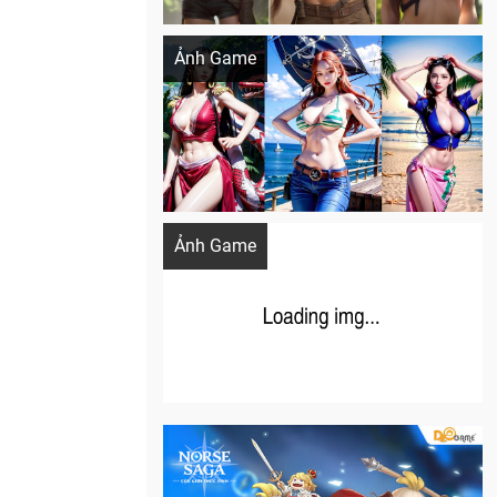
Khi AI Cosplay gái đẹp One Piece
Ảnh Game
Cosplay Xiangling siêu cute
Ảnh Game