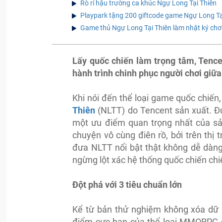
Rò rỉ hậu trường ca khúc Ngự Long Tại Thiên
Playpark tặng 200 giftcode game Ngự Long Tạ
Game thủ Ngự Long Tại Thiên làm nhật ký chơ
Lấy quốc chiến làm trọng tâm, Tence
hành trình chinh phục người chơi giữ
Khi nói đến thể loại game quốc chiế
Thiên
(NLTT) do Tencent sản xuất. Đư
một ưu điểm quan trọng nhất của sản
chuyện vô cùng điên rồ, bởi trên thị 
đưa NLTT nổi bật thật không dễ dàng
ngừng lột xác hệ thống quốc chiến chiế
Đột phá với 3 tiêu chuẩn lớn
Kể từ bản thử nghiệm không xóa dữ 
điểm cực hạn của thể loại MMORPG qu