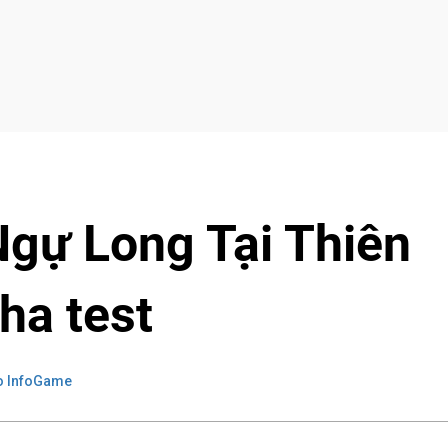
Ngự Long Tại Thiên
ha test
o InfoGame