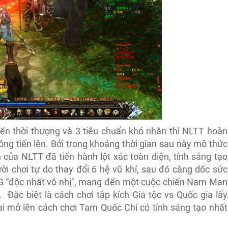
iến thời thượng và 3 tiêu chuẩn khó nhằn thì NLTT hoàn
g tiến lên. Bởi trong khoảng thời gian sau này mô thức
của NLTT đã tiến hành lột xác toàn diện, tính sáng tạo
i chơi tự do thay đổi 6 hệ vũ khí, sau đó càng dốc sức
 “độc nhất vô nhị", mang đến một cuộc chiến Nam Man
ặc biệt là cách chơi tập kích Gia tộc vs Quốc gia lấy
ai mở lên cách chơi Tam Quốc Chí có tính sáng tạo nhất