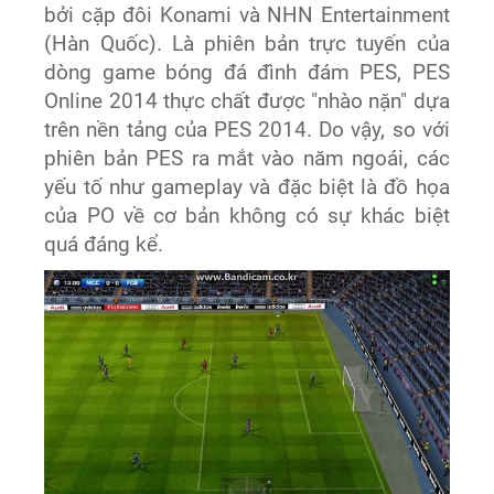
bởi cặp đôi Konami và NHN Entertainment
(Hàn Quốc). Là phiên bản trực tuyến của
dòng game bóng đá đình đám PES, PES
Online 2014 thực chất được "nhào nặn" dựa
trên nền tảng của PES 2014. Do vậy, so với
phiên bản PES ra mắt vào năm ngoái, các
yếu tố như gameplay và đặc biệt là đồ họa
của PO về cơ bản không có sự khác biệt
quá đáng kể.