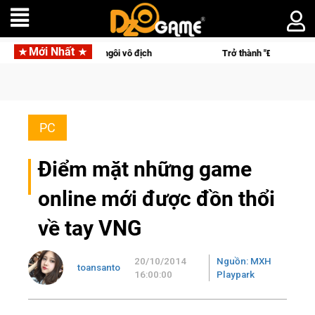
Mới Nhất
cons lên ngôi vô địch
Trở thành "Đại ca Mèo" khuấy đảo thế g
PC
Điểm mặt những game
online mới được đồn thổi
về tay VNG
20/10/2014
Nguồn: MXH
toansanto
16:00:00
Playpark