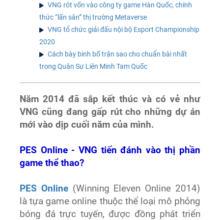
VNG rót vốn vào công ty game Hàn Quốc, chính
thức “lấn sân” thị trường Metaverse
VNG tổ chức giải đấu nội bộ Esport Championship
2020
Cách bày binh bố trận sao cho chuẩn bài nhất
trong Quân Sư Liên Minh Tam Quốc
Năm 2014 đã sắp kết thúc và có vẻ như
VNG cũng đang gấp rút cho những dự án
mới vào dịp cuối năm của mình.
PES Online - VNG tiến đánh vào thị phần
game thể thao?
PES Online
(Winning Eleven Online 2014)
là tựa game online thuộc thể loại mô phỏng
bóng đá trực tuyến, được đồng phát triển