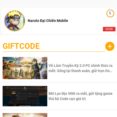
5
Naruto Đại Chiến Mobile
MOBI
GIFTCODE
+
Võ Lâm Truyền Kỳ 2.0 PC chính thức ra
mắt: Sống lại thanh xuân, giữ trọn tinh
thần Võ Lâm
MU Lục Địa VNG ra mắt, gửi tặng game
thủ bộ Code cực giá trị