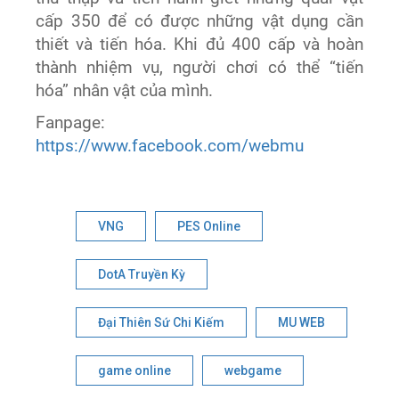
cấp 350 để có được những vật dụng cần
thiết và tiến hóa. Khi đủ 400 cấp và hoàn
thành nhiệm vụ, người chơi có thể “tiến
hóa” nhân vật của mình.
Fanpage:
https://www.facebook.com/webmu
VNG
PES Online
DotA Truyền Kỳ
Đại Thiên Sứ Chi Kiếm
MU WEB
game online
webgame