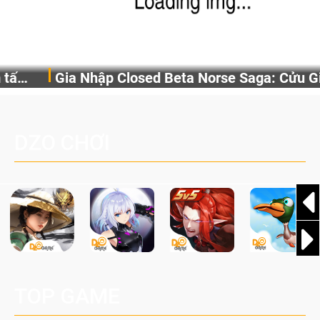
Gia Nhập Closed Beta Norse Saga: Cửu Giới
Bước chân vào Norse Saga: Cửu Giới Thức Tỉnh và sẵn
Thức Tỉnh, Săn DJI Osmo Pocket 3 Ngay Hôm
sàng đón nhận hàng loạt sự kiện hấp dẫn, phần thưởng
Nay
độc quyền cùng vô vàn bất ngờ đang chờ được khám phá!
DZO CHƠI
TOP GAME