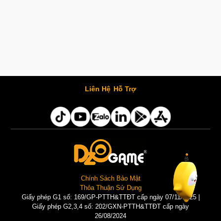
Liên Hệ
Hỗ Trợ
Chính Sách Bảo Mật
Thỏa Thuận Sử Dụng
Giấy phép G1 số: 169/GP-PTTH&TTĐT cấp ngày 07/11/2025 |
Giấy phép G2,3,4 số: 202/GXN-PTTH&TTĐT cấp ngày
26/08/2024