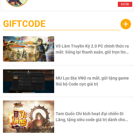
MOBI
GIFTCODE
+
Võ Lâm Truyền Kỳ 2.0 PC chính thức ra
mắt: Sống lại thanh xuân, giữ trọn tinh
thần Võ Lâm
MU Lục Địa VNG ra mắt, gửi tặng game
thủ bộ Code cực giá trị
Tam Quốc Chí kích hoạt đại chiến Di
Lăng, tặng siêu code giá trị dành cho
100 độc giả đầu tiên.