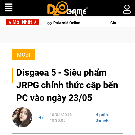
Mới Nhất
động với tên gọi Palworld Online
Gia Nhập Closed Beta Norse
MOBI
Disgaea 5 - Siêu phẩm
JRPG chính thức cập bến
PC vào ngày 23/05
10/04/2018
Nguồn:
Hy
10:30:00
GameK