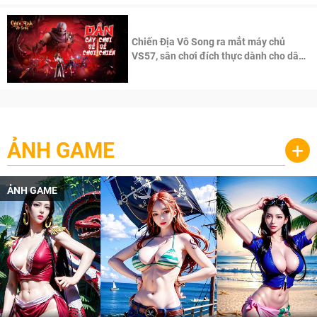
Chiến Địa Vô Song ra mắt máy chủ
VS57, sân chơi đích thực dành cho dân
cày
ẢNH GAME
+
ẢNH GAME