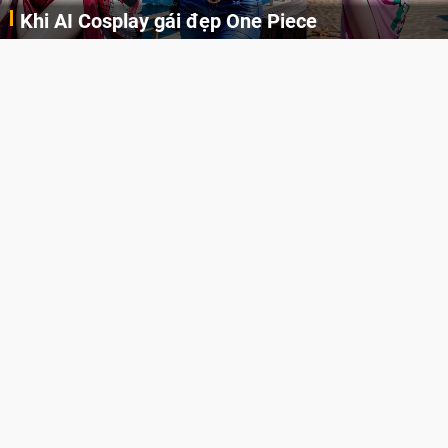
Khi AI Cosplay gái đẹp One Piece
Những cô nàng nóng bỏng Boa Hancock, Nico Robin, Nami, Yamato hay Perona được AI vẽ lại dưới hình thức Cosplay cực kỳ chuẩn chỉnh.