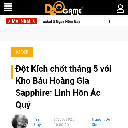
Mới Nhất
JI Osmo Pocket 3 Ngay Hôm Nay
Lineage W – Quyền lực và tài
MOBI
Đột Kích chốt tháng 5 với
Kho Báu Hoàng Gia
Sapphire: Linh Hồn Ác
Quỷ
Tran
27/05/2025
Nguồn: Đột
Huy
10:00:00
Kích