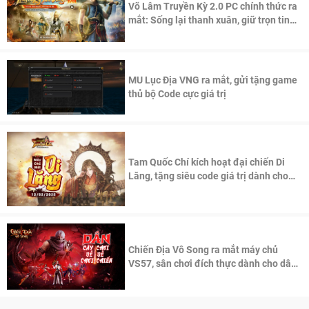
Võ Lâm Truyền Kỳ 2.0 PC chính thức ra
mắt: Sống lại thanh xuân, giữ trọn tinh
thần Võ Lâm
MU Lục Địa VNG ra mắt, gửi tặng game
thủ bộ Code cực giá trị
Tam Quốc Chí kích hoạt đại chiến Di
Lăng, tặng siêu code giá trị dành cho
100 độc giả đầu tiên.
Chiến Địa Vô Song ra mắt máy chủ
VS57, sân chơi đích thực dành cho dân
cày