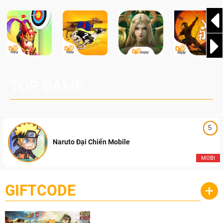
TOP GAME
5
Naruto Đại Chiến Mobile
MOBI
GIFTCODE
+