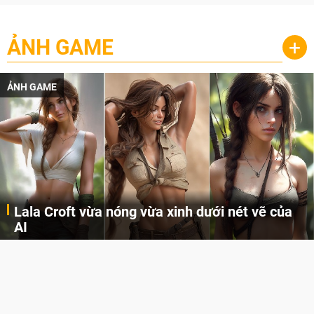
ẢNH GAME
+
ẢNH GAME
Lala Croft vừa nóng vừa xinh dưới nét vẽ của
AI
Cùng đến với những hình ảnh Lala Croft của Tomb Raider dưới nét vẽ của AI. Một cô nàng xinh đẹp, nóng bỏng nhưng cũng rắn rỏi và mạnh mẽ.