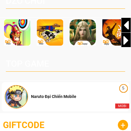
DZO CHƠI
cầu, theo giấy phép chính thức từ công ty game Nhật Bản
Pocketpair, Inc.
TOP GAME
5
Naruto Đại Chiến Mobile
MOBI
GIFTCODE
+