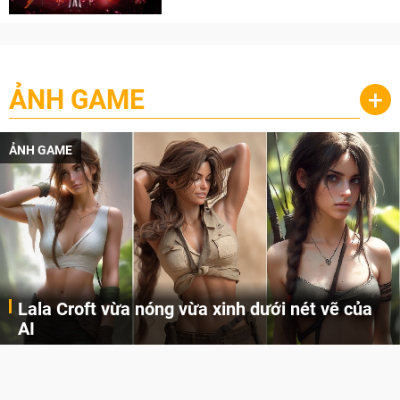
ẢNH GAME
+
ẢNH GAME
Lala Croft vừa nóng vừa xinh dưới nét vẽ của
AI
Cùng đến với những hình ảnh Lala Croft của Tomb Raider dưới nét vẽ của AI. Một cô nàng xinh đẹp, nóng bỏng nhưng cũng rắn rỏi và mạnh mẽ.