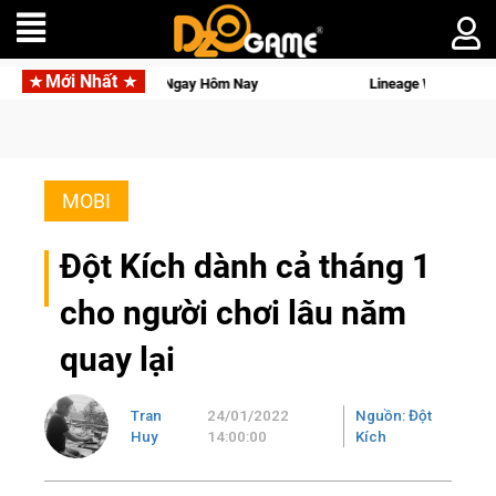
Mới Nhất
ket 3 Ngay Hôm Nay
Lineage W – Quyền lực và tài phú sẽ về 
MOBI
Đột Kích dành cả tháng 1
cho người chơi lâu năm
quay lại
Tran
24/01/2022
Nguồn: Đột
Huy
14:00:00
Kích