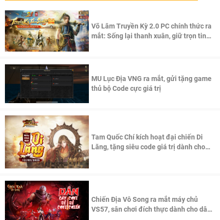
Võ Lâm Truyền Kỳ 2.0 PC chính thức ra
mắt: Sống lại thanh xuân, giữ trọn tinh
thần Võ Lâm
MU Lục Địa VNG ra mắt, gửi tặng game
thủ bộ Code cực giá trị
Tam Quốc Chí kích hoạt đại chiến Di
Lăng, tặng siêu code giá trị dành cho
100 độc giả đầu tiên.
Chiến Địa Vô Song ra mắt máy chủ
VS57, sân chơi đích thực dành cho dân
cày