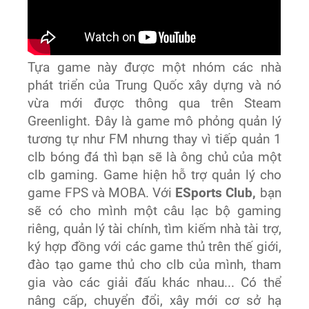
Tựa game này được một nhóm các nhà
phát triển của Trung Quốc xây dựng và nó
vừa mới được thông qua trên Steam
Greenlight. Đây là game mô phỏng quản lý
tương tự như FM nhưng thay vì tiếp quản 1
clb bóng đá thì bạn sẽ là ông chủ của một
clb gaming. Game hiện hỗ trợ quản lý cho
game FPS và MOBA. Với
ESports Club,
bạn
sẽ có cho mình một câu lạc bộ gaming
riêng, quản lý tài chính, tìm kiếm nhà tài trợ,
ký hợp đồng với các game thủ trên thế giới,
đào tạo game thủ cho clb của mình, tham
gia vào các giải đấu khác nhau... Có thể
nâng cấp, chuyển đổi, xây mới cơ sở hạ