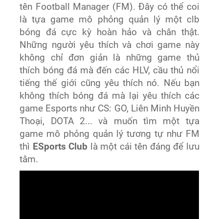
tên Football Manager (FM). Đây có thể coi
là tựa game mô phỏng quản lý một clb
bóng đá cực kỳ hoàn hảo và chân thật.
Những người yêu thích và chơi game này
không chỉ đơn giản là những game thủ
thích bóng đá mà đến các HLV, cầu thủ nổi
tiếng thế giới cũng yêu thích nó. Nếu bạn
không thích bóng đá mà lại yêu thích các
game Esports như CS: GO, Liên Minh Huyền
Thoại, DOTA 2... và muốn tìm một tựa
game mô phỏng quản lý tương tự như FM
thì
ESports Club
là một cái tên đáng để lưu
tâm.