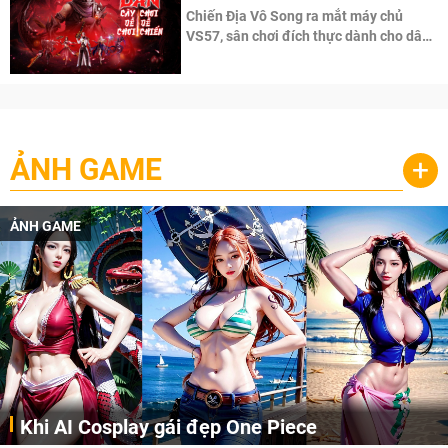
Chiến Địa Vô Song ra mắt máy chủ
VS57, sân chơi đích thực dành cho dân
cày
ẢNH GAME
+
ẢNH GAME
Khi AI Cosplay gái đẹp One Piece