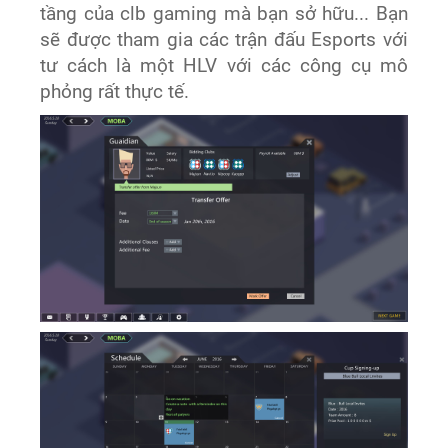
tầng của clb gaming mà bạn sở hữu... Bạn
sẽ được tham gia các trận đấu Esports với
tư cách là một HLV với các công cụ mô
phỏng rất thực tế.