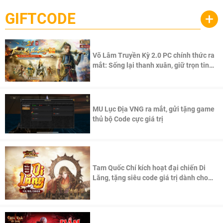
GIFTCODE
+
Võ Lâm Truyền Kỳ 2.0 PC chính thức ra
mắt: Sống lại thanh xuân, giữ trọn tinh
thần Võ Lâm
MU Lục Địa VNG ra mắt, gửi tặng game
thủ bộ Code cực giá trị
Tam Quốc Chí kích hoạt đại chiến Di
Lăng, tặng siêu code giá trị dành cho
100 độc giả đầu tiên.