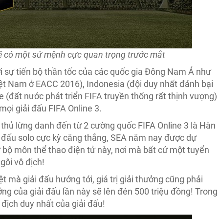
sẽ có một sứ mệnh cực quan trọng trước mắt
ới sự tiến bộ thần tốc của các quốc gia Đông Nam Á như
iệt Nam ở EACC 2016), Indonesia (đội duy nhất đánh bại
(đất nước phát triển FIFA truyền thống rất thịnh vượng)
mọi giải đấu FIFA Online 3.
 thủ lừng danh đến từ 2 cường quốc FIFA Online 3 là Hàn
i đấu solo cực kỳ căng thẳng, SEA năm nay được dự
ử bộ môn thể thao điện tử này, nơi mà bất cứ một tuyển
gôi vô địch!
t mà giải đấu hướng tới, giá trị giải thưởng cũng phải
ưởng của giải đấu lần này sẽ lên đén 500 triệu đồng! Trong
 địch duy nhất của giải đấu!