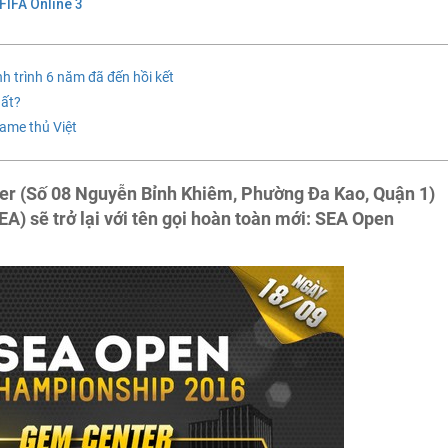
FIFA Online 3
h trình 6 năm đã đến hồi kết
hất?
game thủ Việt
ter (Số 08 Nguyễn Bỉnh Khiêm, Phường Đa Kao, Quận 1)
A) sẽ trở lại với tên gọi hoàn toàn mới: SEA Open