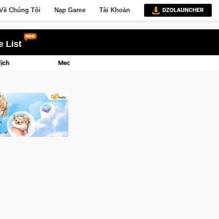
Về Chúng Tôi
Nạp Game
Tài Khoản
 List
: Game bắn súng PvP tọa độ đỉnh cao đưa bạn vào các chiến dịch lịch sử khốc 