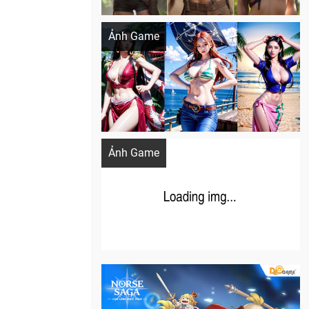
Khi AI Cosplay gái đẹp One Piece
Ảnh Game
Cosplay Xiangling siêu cute
Ảnh Game