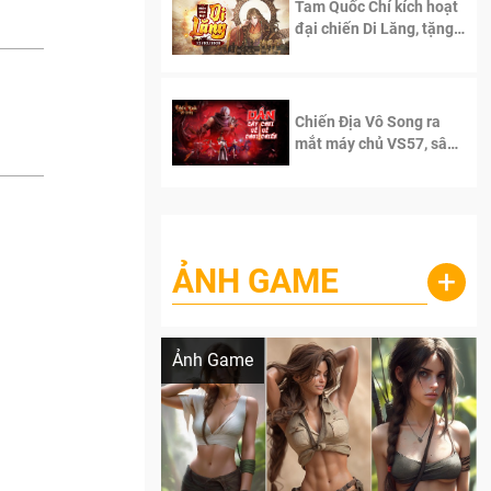
Tam Quốc Chí kích hoạt
đại chiến Di Lăng, tặng
siêu code giá trị dành
cho 100 độc giả đầu
tiên.
Chiến Địa Vô Song ra
mắt máy chủ VS57, sân
chơi đích thực dành cho
dân cày
ẢNH GAME
+
Lala Croft vừa nóng vừa xinh dưới nét vẽ
của AI
Ảnh Game