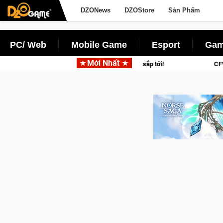
DZONews
DZOStore
Sản Phẩm
PC/ Web
Mobile Game
Esport
Gam
Mới Nhất
uyền thành Kent sắp tới!
CFVL 2026 Mùa 2 khép lại với hành t