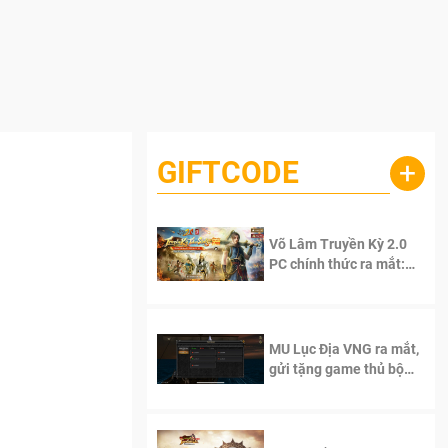
GIFTCODE
+
Võ Lâm Truyền Kỳ 2.0
PC chính thức ra mắt:
Sống lại thanh xuân, giữ
trọn tinh thần Võ Lâm
MU Lục Địa VNG ra mắt,
gửi tặng game thủ bộ
Code cực giá trị