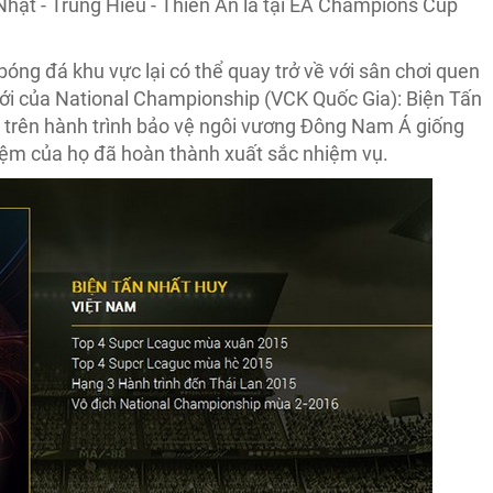
 Nhật - Trung Hiếu - Thiên Ân là tại EA Champions Cup
bóng đá khu vực lại có thể quay trở về với sân chơi quen
ới của National Championship (VCK Quốc Gia): Biện Tấn
 trên hành trình bảo vệ ngôi vương Đông Nam Á giống
iệm của họ đã hoàn thành xuất sắc nhiệm vụ.