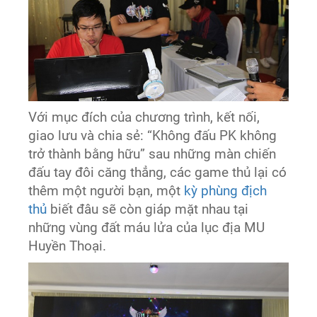
Với mục đích của chương trình, kết nối,
giao lưu và chia sẻ: “Không đấu PK không
trở thành bằng hữu” sau những màn chiến
đấu tay đôi căng thẳng, các game thủ lại có
thêm một người bạn, một
kỳ phùng địch
thủ
biết đâu sẽ còn giáp mặt nhau tại
những vùng đất máu lửa của lục địa MU
Huyền Thoại.