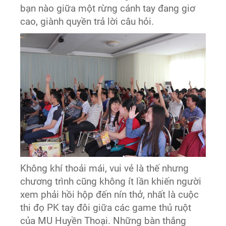
bạn nào giữa một rừng cánh tay đang giơ
cao, giành quyền trả lời câu hỏi.
Không khí thoải mái, vui vẻ là thế nhưng
chương trình cũng không ít lần khiến người
xem phải hồi hộp đến nín thở, nhất là cuộc
thi đọ PK tay đôi giữa các game thủ ruột
của MU Huyền Thoại. Những bàn thắng