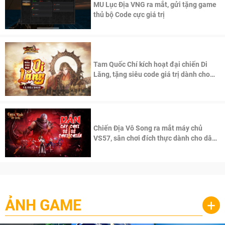
MU Lục Địa VNG ra mắt, gửi tặng game
thủ bộ Code cực giá trị
Tam Quốc Chí kích hoạt đại chiến Di
Lăng, tặng siêu code giá trị dành cho
100 độc giả đầu tiên.
Chiến Địa Vô Song ra mắt máy chủ
VS57, sân chơi đích thực dành cho dân
cày
ẢNH GAME
+