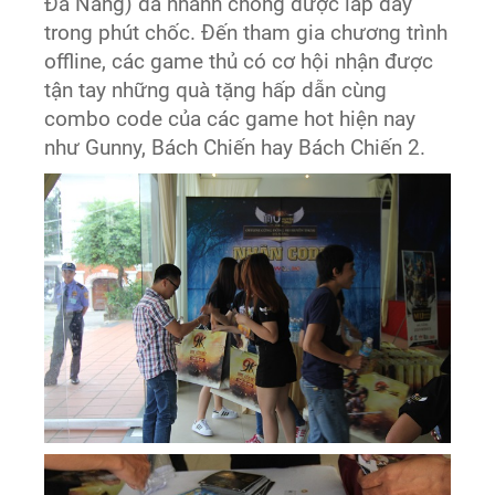
Đà Nẵng) đã nhanh chóng được lấp đầy
trong phút chốc. Đến tham gia chương trình
offline, các game thủ có cơ hội nhận được
tận tay những quà tặng hấp dẫn cùng
combo code của các game hot hiện nay
như Gunny, Bách Chiến hay Bách Chiến 2.