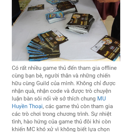
Có rất nhiều game thủ đến tham gia offline
cùng bạn bè, người thân và những chiến
hữu cùng Guild của mình. Không chỉ được
nhận quà, nhận code và được trò chuyện
luận bàn sôi nổi về sở thích chung
MU
Huyền Thoại
, các game thủ còn tham gia
các trò chơi trong chương trình. Sự nhiệt
tình, hào hứng của game thủ đôi khi còn
khiến MC khó xử vì không biết lựa chọn