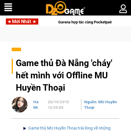
Mới Nhất
a hợp tác cùng Pocketpair đưa bom tấn săn thú sinh tồn lên di động với tên gọi
Game thủ Đà Nẵng 'cháy'
hết mình với Offline MU
Huyền Thoại
Ha
26/10/2015
Nguồn: MU Huyền
Mi
16:30:00
Thoại
Game thủ MU Huyền Thoại trải lòng về những