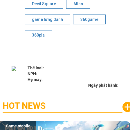
Devil Square
Atlan
game lừng danh
360game
360pla
Thể loại:
NPH:
Hệ máy:
Ngày phát hành:
HOT NEWS
Game mobile