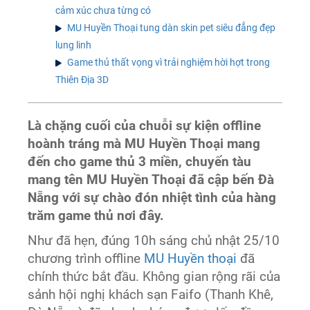
cảm xúc chưa từng có
MU Huyền Thoại tung dàn skin pet siêu đẳng đẹp
lung linh
Game thủ thất vọng vì trải nghiệm hời hợt trong
Thiên Địa 3D
Là chặng cuối của chuỗi sự kiện offline
hoành tráng mà MU Huyền Thoại mang
đến cho game thủ 3 miền, chuyến tàu
mang tên MU Huyền Thoại đã cập bến Đà
Nẵng với sự chào đón nhiệt tình của hàng
trăm game thủ nơi đây.
Như đã hẹn, đúng 10h sáng chủ nhật 25/10
chương trình offline
MU Huyền thoại
đã
chính thức bắt đầu. Không gian rộng rãi của
sảnh hội nghị khách sạn Faifo (Thanh Khê,