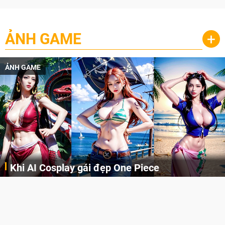
ẢNH GAME
+
ẢNH GAME
Cosplay Xiangling siêu cute
Cùng thưởng thức những hình ảnh cosplay Xiangling trong Genshin Impact siêu dễ thương của người dùng Weibo "阿包也是兔娘"