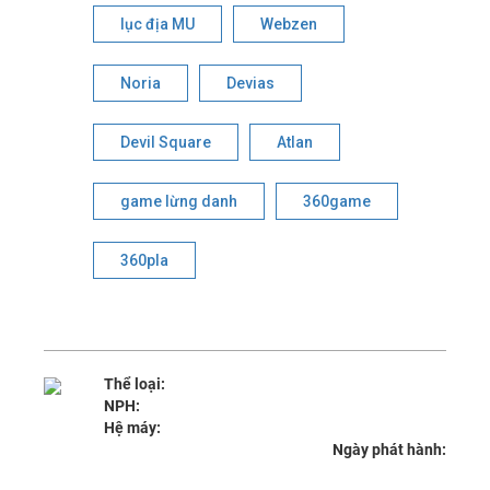
lục địa MU
Webzen
Noria
Devias
Devil Square
Atlan
game lừng danh
360game
360pla
Thể loại:
NPH:
Hệ máy:
Ngày phát hành: