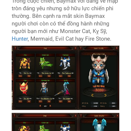
Trong cuộc chiến, Baymax với dáng vẻ mập
tròn đáng yêu nhưng sở hữu lực chiến phi
thường. Bên cạnh ra mắt skin Baymax
người chơi còn có thể đồng hành những
người bạn mới như Monster Cat, Kỵ Sỹ,
Hunter
, Mermaid, Evil Cat hay Fire Stone.