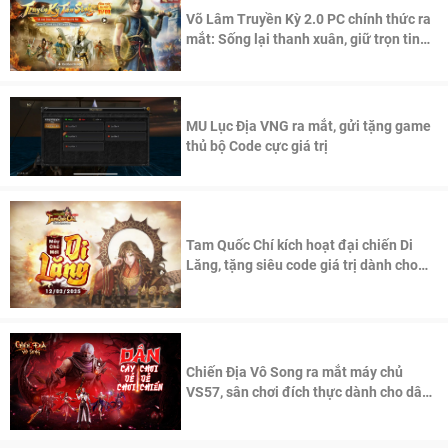
Võ Lâm Truyền Kỳ 2.0 PC chính thức ra
mắt: Sống lại thanh xuân, giữ trọn tinh
thần Võ Lâm
MU Lục Địa VNG ra mắt, gửi tặng game
thủ bộ Code cực giá trị
Tam Quốc Chí kích hoạt đại chiến Di
Lăng, tặng siêu code giá trị dành cho
100 độc giả đầu tiên.
Chiến Địa Vô Song ra mắt máy chủ
VS57, sân chơi đích thực dành cho dân
cày