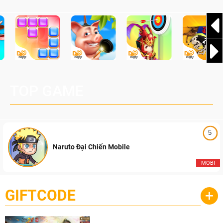
TOP GAME
5
Naruto Đại Chiến Mobile
MOBI
GIFTCODE
+