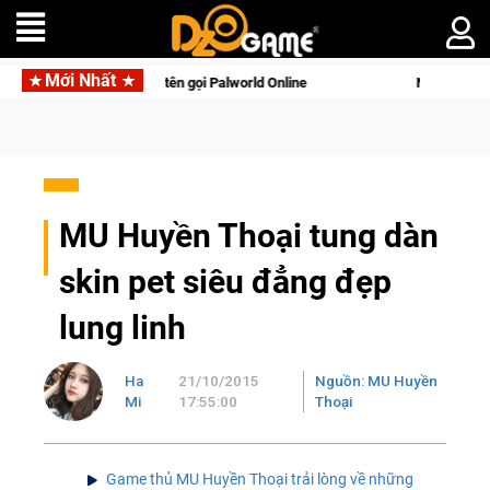
Mới Nhất
 tên gọi Palworld Online
Norse Saga Chính Thức Mở Cửa Close
MU Huyền Thoại tung dàn
skin pet siêu đẳng đẹp
lung linh
Ha
21/10/2015
Nguồn: MU Huyền
Mi
17:55:00
Thoại
Game thủ MU Huyền Thoại trải lòng về những