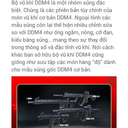
Bộ vũ khí DDM4 là một nhóm súng đặc
biệt. Chúng là các phiên bản tùy chỉnh của
món vũ khí cơ bản DDM4. Ngoại hình các
mẫu súng còn lại thể hiện nhiều chỉnh sửa
so với DDM4 như ống ngắm, nòng, cỡ đạn,
kiểu báng súng… mang theo sự thay đổi
trong thông số và đặc tính vũ khí. Nói cách
khác bạn sở hữu bộ vũ khí DDM4 cũng
giống như sưu tập các món hàng “độ” dành
cho mẫu súng gốc DDM4 cơ bản.