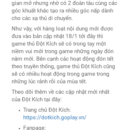
gian mở nhưng nhờ có 2 đoàn tàu cùng các
góc khuất khác tạo ra nhiều góc nấp dành
cho các xạ thủ di chuyển.
Như vậy, với hàng loạt nội dung mới được
đưa vào bản cập nhật 18/1 tới đây thì
game thủ Đột Kích sẽ có trong tay một
niềm vui mới trong game những ngày đón
năm mới. Bên cạnh các hoạt động đón tết
theo truyền thống, game thủ Đột Kích cũng
sẽ có nhiều hoạt động trong game trong
những lúc rảnh rỗi của mùa tết.
Theo dõi thêm về các cập nhật mới nhất
của Đột Kích tại đây:
Trang chủ Đột Kích:
https://dotkich.goplay.vn/
Fanpage: