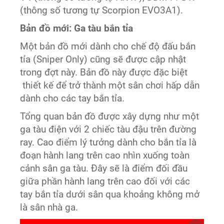
(thông số tương tự Scorpion EVO3A1).
Bản đồ mới: Ga tàu bắn tỉa
Một bản đồ mới dành cho chế độ đấu bắn
tỉa (Sniper Only) cũng sẽ được cập nhật
trong đợt này. Bản đồ này được đặc biệt
thiết kế để trở thành một sân chơi hấp dẫn
dành cho các tay bắn tỉa.
Tổng quan bản đồ được xây dựng như một
ga tàu điện với 2 chiếc tàu đậu trên đường
ray. Cao điểm lý tưởng dành cho bắn tỉa là
đoạn hành lang trên cao nhìn xuống toàn
cảnh sân ga tàu. Đây sẽ là điểm đối đầu
giữa phần hành lang trên cao đối với các
tay bắn tỉa dưới sân qua khoảng không mở
là sân nhà ga.