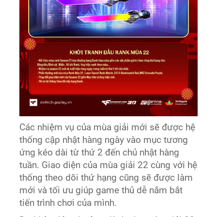
Các nhiệm vụ của mùa giải mới sẽ được hệ
thống cập nhật hàng ngày vào mục tương
ứng kéo dài từ thứ 2 đến chủ nhật hàng
tuần. Giao diện của mùa giải 22 cùng với hệ
thống theo dõi thứ hạng cũng sẽ được làm
mới và tối ưu giúp game thủ dễ nắm bắt
tiến trình chơi của mình.