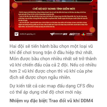
Hai đội sẽ tiến hành bầu chọn một loại vũ
khí để chơi trong trận ở đầu hiệp thứ nhất.
Món được bầu chọn nhiều nhất sẽ trở thành
vũ khí chiến đấu của cả 2 đội. Nếu có nhiều
hơn 2 vũ khí được chọn thì vũ khí của phe
địch sẽ được chọn ngẫu nhiên.
Dự kiến tất cả các map đấu dạng CFS đều
có thể áp dụng chế độ chơi mới này.
Nhiệm vụ đặc biệt: Trao đổi vũ khí DDM4