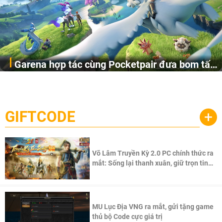
Garena hợp tác cùng Pocketpair đưa bom tấn
Garena Singapore hôm nay đã công bố Palworld Online,
săn thú sinh tồn lên di động với tên gọi
một cuộc phiêu lưu sinh tồn nhiều người chơi mới hiện
Palworld Online
đang được phát triển dựa trên IP Palworld nổi tiếng toàn
cầu, theo giấy phép chính thức từ công ty game Nhật Bản
GIFTCODE
+
Pocketpair, Inc.
Võ Lâm Truyền Kỳ 2.0 PC chính thức ra
mắt: Sống lại thanh xuân, giữ trọn tinh
thần Võ Lâm
MU Lục Địa VNG ra mắt, gửi tặng game
thủ bộ Code cực giá trị