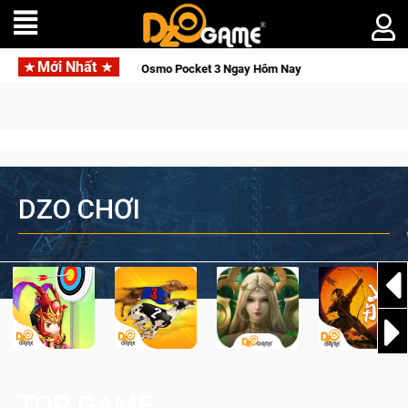
Mới Nhất
 Tỉnh, Săn DJI Osmo Pocket 3 Ngay Hôm Nay
Lineage W – Quyề
DZO CHƠI
TOP GAME