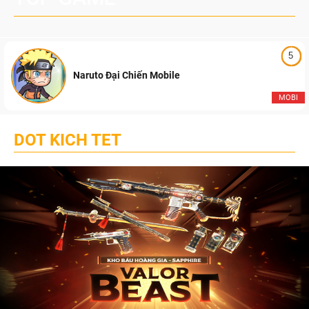
5
Naruto Đại Chiến Mobile
MOBI
DOT KICH TET