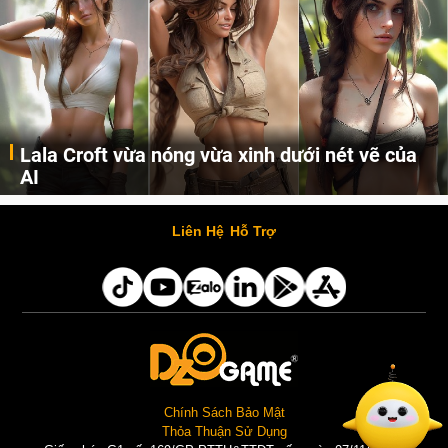
Lala Croft vừa nóng vừa xinh dưới nét vẽ của
AI
Cùng đến với những hình ảnh Lala Croft của Tomb Raider dưới nét vẽ của AI. Một cô nàng xinh đẹp, nóng bỏng nhưng cũng rắn rỏi và mạnh mẽ.
Liên Hệ
Hỗ Trợ
Chính Sách Bảo Mật
Thỏa Thuận Sử Dụng