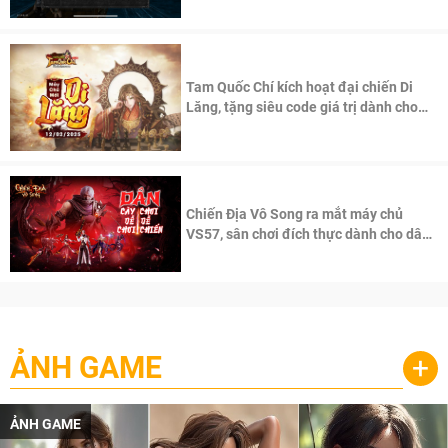
Tam Quốc Chí kích hoạt đại chiến Di
Lăng, tặng siêu code giá trị dành cho
100 độc giả đầu tiên.
Chiến Địa Vô Song ra mắt máy chủ
VS57, sân chơi đích thực dành cho dân
cày
ẢNH GAME
+
ẢNH GAME