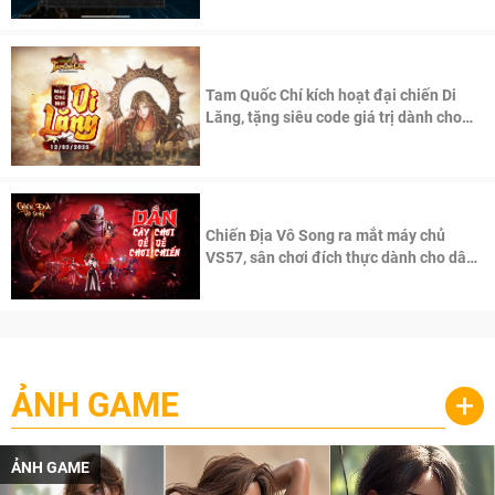
Tam Quốc Chí kích hoạt đại chiến Di
Lăng, tặng siêu code giá trị dành cho
100 độc giả đầu tiên.
Chiến Địa Vô Song ra mắt máy chủ
VS57, sân chơi đích thực dành cho dân
cày
ẢNH GAME
+
ẢNH GAME