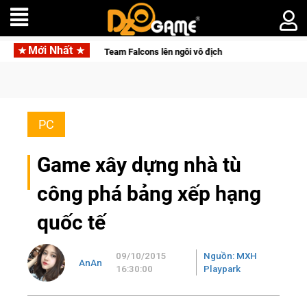
Mới Nhất
xúc, Team Falcons lên ngôi vô địch
Trở thành "Đại ca Mèo" kh
PC
Game xây dựng nhà tù
công phá bảng xếp hạng
quốc tế
09/10/2015
Nguồn: MXH
AnAn
16:30:00
Playpark