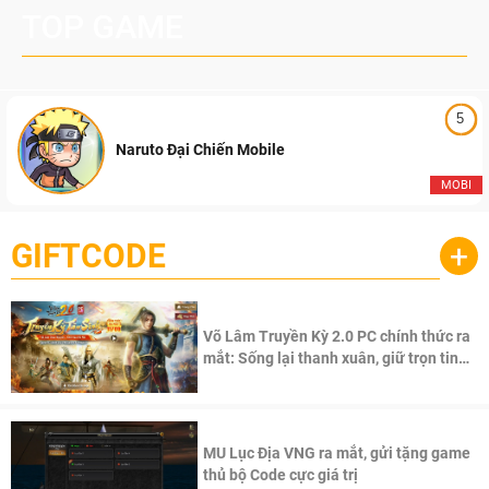
TOP GAME
5
Naruto Đại Chiến Mobile
MOBI
GIFTCODE
+
Võ Lâm Truyền Kỳ 2.0 PC chính thức ra
mắt: Sống lại thanh xuân, giữ trọn tinh
thần Võ Lâm
MU Lục Địa VNG ra mắt, gửi tặng game
thủ bộ Code cực giá trị