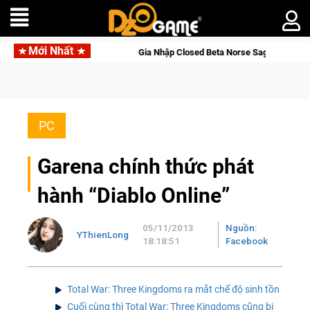
Mới Nhất
Gia Nhập Closed Beta Norse Saga: Cửu Giới Thức Tỉnh, Săn DJI 
PC
Garena chính thức phát
hành “Diablo Online”
05/11/2013
Nguồn:
YThienLong
18:18:51
Facebook
Total War: Three Kingdoms ra mắt chế độ sinh tồn
Cuối cùng thì Total War: Three Kingdoms cũng bị