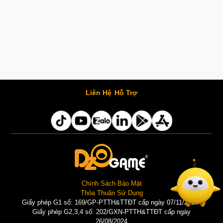
Liên Hệ
Hỗ Trợ
Chính Sách Bảo Mật
Thỏa Thuận Sử Dụng
Giấy phép G1 số: 169/GP-PTTH&TTĐT cấp ngày 07/11/2025 |
Giấy phép G2,3,4 số: 202/GXN-PTTH&TTĐT cấp ngày
26/08/2024