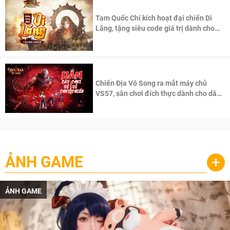
Tam Quốc Chí kích hoạt đại chiến Di
Lăng, tặng siêu code giá trị dành cho
100 độc giả đầu tiên.
Chiến Địa Vô Song ra mắt máy chủ
VS57, sân chơi đích thực dành cho dân
cày
ẢNH GAME
+
ẢNH GAME