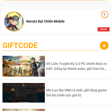
5
Naruto Đại Chiến Mobile
MOBI
GIFTCODE
+
Võ Lâm Truyền Kỳ 2.0 PC chính thức ra
mắt: Sống lại thanh xuân, giữ trọn tinh
thần Võ Lâm
MU Lục Địa VNG ra mắt, gửi tặng game
thủ bộ Code cực giá trị