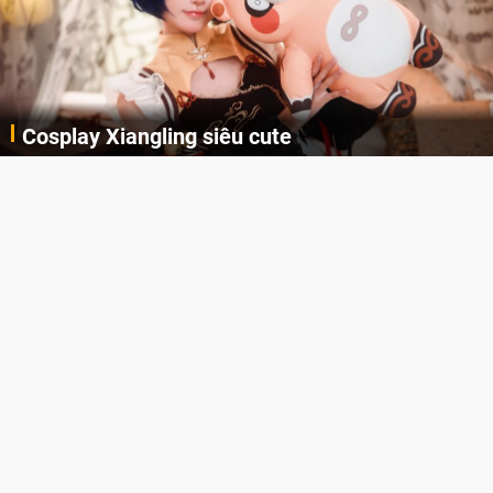
Cosplay Xiangling siêu cute
Cùng thưởng thức những hình ảnh cosplay Xiangling trong Genshin Impact siêu dễ thương của người dùng Weibo "阿包也是兔娘"