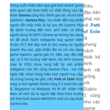
Trong suốt nhiều năm qua giới kinh doanh game
Điều
luôn quan sát theo nhất cử nhất động của tập
đầu tiên
đoàn
Garena
cũng như đánh gia cao về mô hình
phải nói
platform -
Garena Plus
. Tuy nhiên đến nay nhiều
về
Path
người vẫn thắc mắc là tại sao khi Garena Plus
đã bành trướng đến mức phổ biến, có đông
of Exile
người dùng thì NPH Garena lại không tận dụng
là
nó để phát hành webgame hay game client
phong
thuần PC? Bởi đây mới là thứ mang lại nguồn
doanh thu cao, gấp nhiều lần so với các dạng
cách
game esports, game giải trí. Điều này đặc biệt
thiết kế
xảy ra ở thị trường Việt Nam, khi NPH Garena
hình
(nay là VED) chưa tung bất kỳ sản phẩm
webgame nào lên cổng Garena Plus - nơi mỗi
ảnh rất
ngày tiếp nhận hàng triệu lượt người truy cập.
giống
Và trong tương lai gần, nếu
Path of Exile
được
với
tung ra thử nghiệm thành công ở 2 nước lân cận
Diablo
là Singapore và Malaysia thì lẽ tất nhiên Việt
Nam sẽ vinh dự là người tiếp theo thừa hưởng
2 cũng
mô hình kinh doanh MMORPG mới của tập đoàn
như các
Garena này.
game