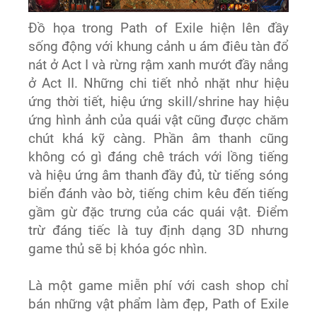
Đồ họa trong Path of Exile hiện lên đầy
sống động với khung cảnh u ám điêu tàn đổ
nát ở Act I và rừng rậm xanh mướt đầy nắng
ở Act II. Những chi tiết nhỏ nhặt như hiệu
ứng thời tiết, hiệu ứng skill/shrine hay hiệu
ứng hình ảnh của quái vật cũng được chăm
chút khá kỹ càng. Phần âm thanh cũng
không có gì đáng chê trách với lồng tiếng
và hiệu ứng âm thanh đầy đủ, từ tiếng sóng
biển đánh vào bờ, tiếng chim kêu đến tiếng
gầm gừ đặc trưng của các quái vật. Điểm
trừ đáng tiếc là tuy định dạng 3D nhưng
game thủ sẽ bị khóa góc nhìn.
Là một game miễn phí với cash shop chỉ
bán những vật phẩm làm đẹp, Path of Exile