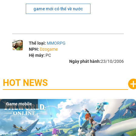
game mới có thể về nước
Thể loại:
MMORPG
NPH:
Dzogame
Hệ máy:
PC
Ngày phát hành:
23/10/2006
HOT NEWS
Game mobile