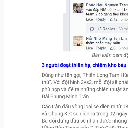
Bàn luận xem độ
3 người đoạt thiên hạ, chiếm kho báu
Đúng như tên gọi, Thiên Long Tam Hùng
thủ”. Với đội hình 3vs3, mỗi đội sẽ p
phù hợp và đề ra những chiến thuật ăn 
Đài Phụng Minh Trấn.
Các trận đấu vòng loại sẽ diễn ra từ
và Chung Kết sẽ diễn ra trong 02 ngày
Ba đội đứng đầu sẽ nhận được những 
Hồng Bảo Thạch cấp 7, Thú Cưỡi Thanh