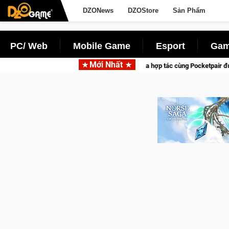
DZONews
DZOStore
Sản Phẩm
PC/ Web
Mobile Game
Esport
Gam
Mới Nhất
Garena hợp tác cùng Pocketpair đưa bom tấn săn thú sinh tồn lên di