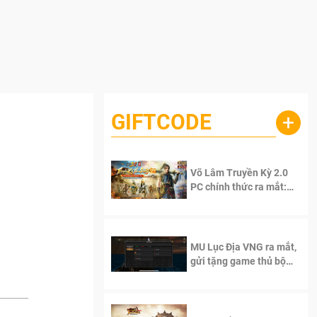
GIFTCODE
+
Võ Lâm Truyền Kỳ 2.0
PC chính thức ra mắt:
Sống lại thanh xuân, giữ
trọn tinh thần Võ Lâm
MU Lục Địa VNG ra mắt,
gửi tặng game thủ bộ
Code cực giá trị