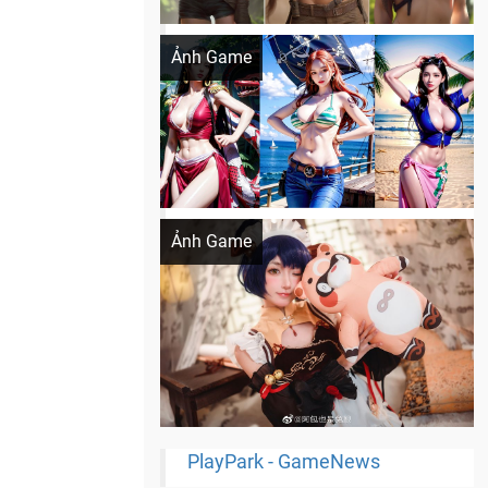
Khi AI Cosplay gái đẹp One Piece
Ảnh Game
Cosplay Xiangling siêu cute
Ảnh Game
PlayPark - GameNews