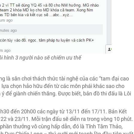
i hình 3 người nào sẽ chiếm ưu thế
 là sân chơi thách thức tài nghệ của các “tam đại cao
hải lựa chọn hảo hữu đến từ các môn phái khác sao cho
ý để giành chiến thắng. Được biết, bản đồ thi đấu là Lôi
 18h30 đến 20h00 các ngày từ 13/11 đến 17/11. Bán Kết
 22 và 23/11. Mỗi trận đấu sẽ diễn ra trong vòng 10 phút.
phần thưởng vô cùng hấp dẫn, đó là Tĩnh Tâm Thảo,
 Dực Chiến Long – thú cưỡi mới toanh lần đầu tiên xuất