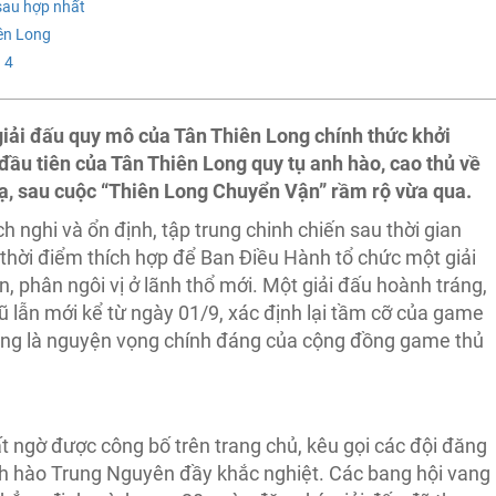
sau hợp nhất
iên Long
 4
iải đấu quy mô của Tân Thiên Long chính thức khởi
đầu tiên của Tân Thiên Long quy tụ anh hào, cao thủ về
hạ, sau cuộc “Thiên Long Chuyển Vận” rầm rộ vừa qua.
h nghi và ổn định, tập trung chinh chiến sau thời gian
à thời điểm thích hợp để Ban Điều Hành tổ chức một giải
 phân ngôi vị ở lãnh thổ mới. Một giải đấu hoành tráng,
 cũ lẫn mới kể từ ngày 01/9, xác định lại tầm cỡ của game
ng là nguyện vọng chính đáng của cộng đồng game thủ
 ngờ được công bố trên trang chủ, kêu gọi các đội đăng
h hào Trung Nguyên đầy khắc nghiệt. Các bang hội vang