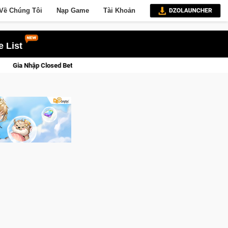
Về Chúng Tôi
Nạp Game
Tài Khoản
 List
e Saga: Cửu Giới Thức Tỉnh, Săn DJI Osmo Pocket 3 Ngay Hôm Nay