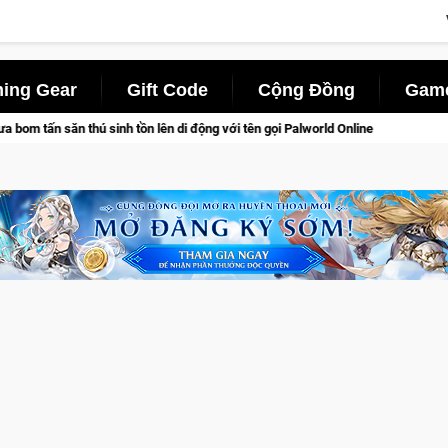
ing Gear
Gift Code
Cộng Đồng
Game
 động với tên gọi Palworld Online
Gia Nhập Closed Beta Nors