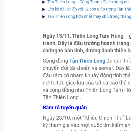
Tân Thiên Long – Công Thành Chiến bùng nổ 
Lên lôi đài, chiến với 12 con giáp trong Tân Th
Tân Thiên Long hợp nhất máy chủ trong tháng
Ngày 13/11, Thiên Long Tam Hùng – g
tranh. Đây là đấu trường hoành tráng 
chứng tỏ bản lĩnh, dương danh thiên 
Cộng đồng
Tân Thiên Long
đã dần thíc
chuyển đổi tài khoản và server. Đây l
đấu tầm cỡ nhằm khuấy động tinh thần,
nơi tề tựu giao lưu của tất cả cao thủ
và cộng đồng như Thiên Long Tam Hù
Tân Thiên Long .
Rầm rộ tuyển quân
Ngày 23/10, một “Khiêu Chiến Thư” bất
ký tham gia vào một cuộc tìm kiếm an