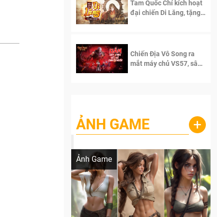
Tam Quốc Chí kích hoạt
đại chiến Di Lăng, tặng
siêu code giá trị dành
cho 100 độc giả đầu
tiên.
Chiến Địa Vô Song ra
mắt máy chủ VS57, sân
chơi đích thực dành cho
dân cày
ẢNH GAME
+
Lala Croft vừa nóng vừa xinh dưới nét vẽ
của AI
Ảnh Game