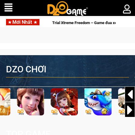
Mới Nhất
ới!
Trial Xtreme Freedom – Game đua xe mô tô PvP sở hữu vật
DZO CHƠI
TOP GAME