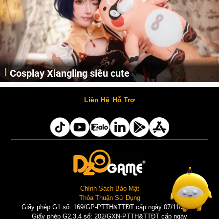
Lala Croft vừa nóng vừa xinh dưới nét vẽ của
AI
Cùng thưởng thức những hình ảnh cosplay Xiangling trong Genshin Impact siêu dễ thương của người dùng Weibo "阿包也是兔娘"
Liên Hệ
Hỗ Trợ
Chính Sách Bảo Mật
Thỏa Thuận Sử Dụng
Giấy phép G1 số: 169/GP-PTTH&TTĐT cấp ngày 07/11/2025 |
Giấy phép G2,3,4 số: 202/GXN-PTTH&TTĐT cấp ngày