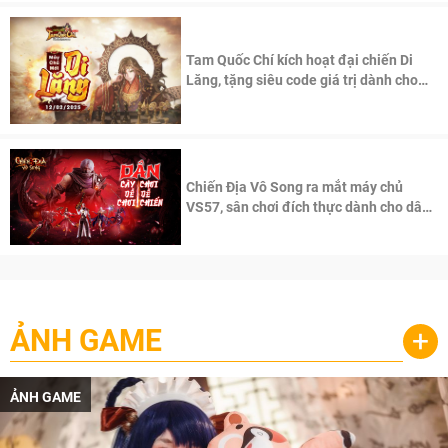
Tam Quốc Chí kích hoạt đại chiến Di
Lăng, tặng siêu code giá trị dành cho
100 độc giả đầu tiên.
Chiến Địa Vô Song ra mắt máy chủ
VS57, sân chơi đích thực dành cho dân
cày
ẢNH GAME
+
ẢNH GAME