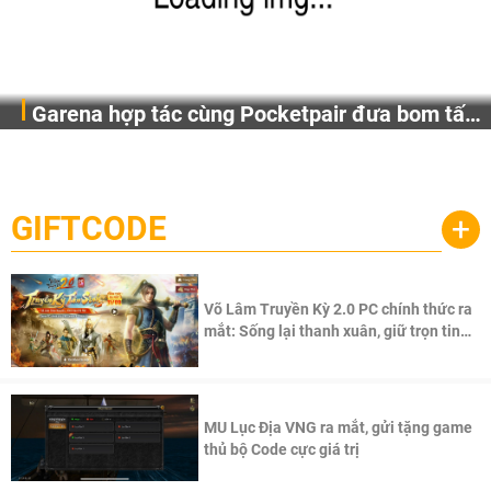
Garena hợp tác cùng Pocketpair đưa bom tấn
Garena Singapore hôm nay đã công bố Palworld Online,
săn thú sinh tồn lên di động với tên gọi
một cuộc phiêu lưu sinh tồn nhiều người chơi mới hiện
Palworld Online
đang được phát triển dựa trên IP Palworld nổi tiếng toàn
cầu, theo giấy phép chính thức từ công ty game Nhật Bản
GIFTCODE
+
Pocketpair, Inc.
Võ Lâm Truyền Kỳ 2.0 PC chính thức ra
mắt: Sống lại thanh xuân, giữ trọn tinh
thần Võ Lâm
MU Lục Địa VNG ra mắt, gửi tặng game
thủ bộ Code cực giá trị