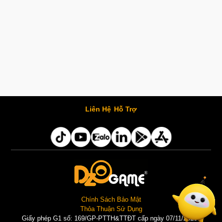
Liên Hệ
Hỗ Trợ
Chính Sách Bảo Mật
Thỏa Thuận Sử Dụng
Giấy phép G1 số: 169/GP-PTTH&TTĐT cấp ngày 07/11/2025 |