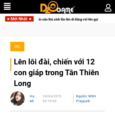
Mới Nhất
 bom tấn săn thú sinh tồn lên di động với tên gọi Palworld Online
PC
Lên lôi đài, chiến với 12
con giáp trong Tân Thiên
Long
Ha
24/04/2015
Nguồn: MXH
Mi
09:10:00
Playpark