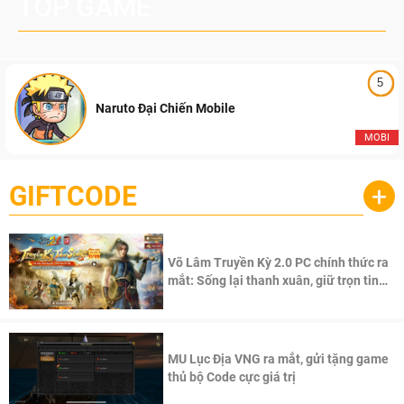
TOP GAME
5
Naruto Đại Chiến Mobile
MOBI
GIFTCODE
+
Võ Lâm Truyền Kỳ 2.0 PC chính thức ra
mắt: Sống lại thanh xuân, giữ trọn tinh
thần Võ Lâm
MU Lục Địa VNG ra mắt, gửi tặng game
thủ bộ Code cực giá trị