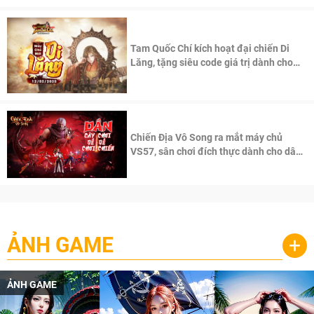
Tam Quốc Chí kích hoạt đại chiến Di
Lăng, tặng siêu code giá trị dành cho
100 độc giả đầu tiên.
Chiến Địa Vô Song ra mắt máy chủ
VS57, sân chơi đích thực dành cho dân
cày
ẢNH GAME
+
ẢNH GAME