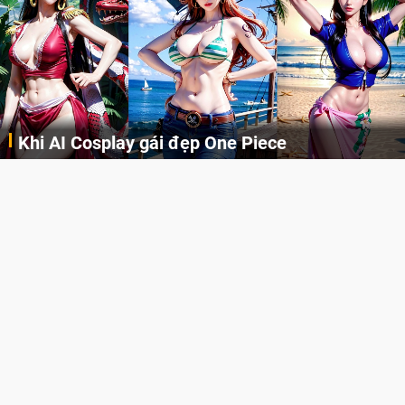
Cosplay Xiangling siêu cute
Cùng thưởng thức những hình ảnh cosplay Xiangling trong Genshin Impact siêu dễ thương của người dùng Weibo "阿包也是兔娘"