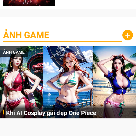
cày
ẢNH GAME
+
ẢNH GAME
Khi AI Cosplay gái đẹp One Piece
Những cô nàng nóng bỏng Boa Hancock, Nico Robin, Nami, Yamato hay Perona được AI vẽ lại dưới hình thức Cosplay cực kỳ chuẩn chỉnh.