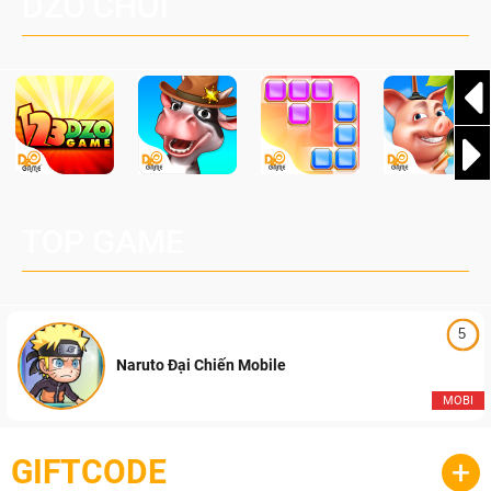
DZO CHƠI
cầu, theo giấy phép chính thức từ công ty game Nhật Bản
Pocketpair, Inc.
TOP GAME
5
Naruto Đại Chiến Mobile
MOBI
GIFTCODE
+