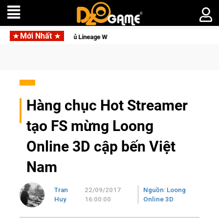
Mới Nhất
Garena hợp tác cùng Pocketpair đưa bom tấn săn thú sinh tồn lên d
Hàng chục Hot Streamer
tạo FS mừng Loong
Online 3D cập bến Việt
Nam
Tran
22/09/2017
Nguồn: Loong
Huy
16:00:00
Online 3D