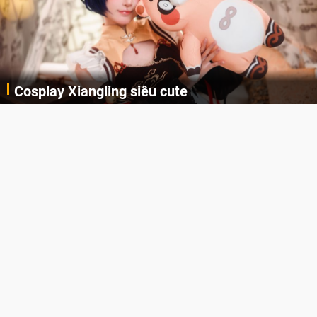
Cosplay Xiangling siêu cute
Cùng thưởng thức những hình ảnh cosplay Xiangling trong Genshin Impact siêu dễ thương của người dùng Weibo "阿包也是兔娘"