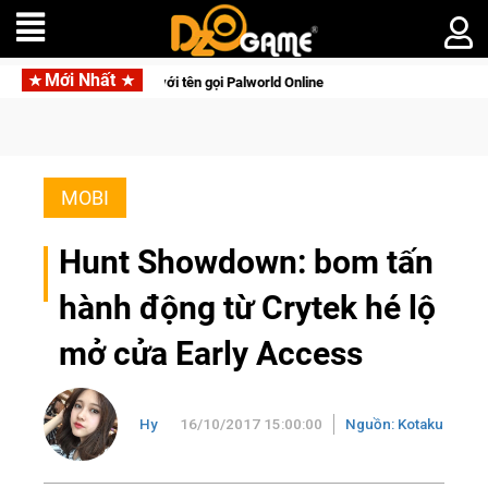
Mới Nhất
i động với tên gọi Palworld Online
Gia Nhập Closed Beta Nor
MOBI
Hunt Showdown: bom tấn
hành động từ Crytek hé lộ
mở cửa Early Access
Hy
16/10/2017 15:00:00
Nguồn: Kotaku