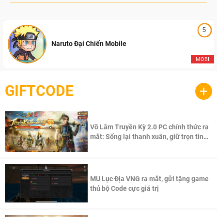
5
Naruto Đại Chiến Mobile
MOBI
GIFTCODE
+
Võ Lâm Truyền Kỳ 2.0 PC chính thức ra
mắt: Sống lại thanh xuân, giữ trọn tinh
thần Võ Lâm
MU Lục Địa VNG ra mắt, gửi tặng game
thủ bộ Code cực giá trị