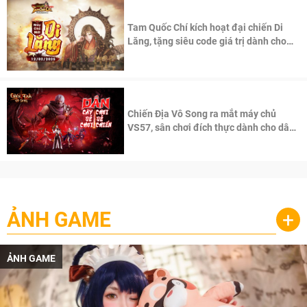
Tam Quốc Chí kích hoạt đại chiến Di
Lăng, tặng siêu code giá trị dành cho
100 độc giả đầu tiên.
Chiến Địa Vô Song ra mắt máy chủ
VS57, sân chơi đích thực dành cho dân
cày
ẢNH GAME
+
ẢNH GAME