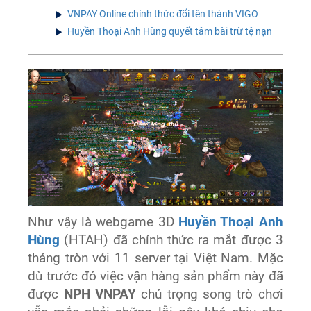
VNPAY Online chính thức đổi tên thành VIGO
Huyền Thoại Anh Hùng quyết tâm bài trừ tệ nạn
Như vậy là webgame 3D
Huyền Thoại Anh
Hùng
(HTAH) đã chính thức ra mắt được 3
tháng tròn với 11 server tại Việt Nam. Mặc
dù trước đó việc vận hàng sản phẩm này đã
được
NPH VNPAY
chú trọng song trò chơi