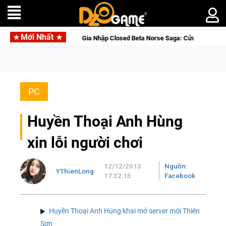
Mới Nhất
Gia Nhập Closed Beta Norse Saga: Cửu Giới Thức Tỉnh, Săn
PC
Huyền Thoại Anh Hùng
xin lỗi người chơi
12/12/2013
Nguồn:
YThienLong
17:32:15
Facebook
Huyền Thoại Anh Hùng khai mở server mới Thiên
Sơn