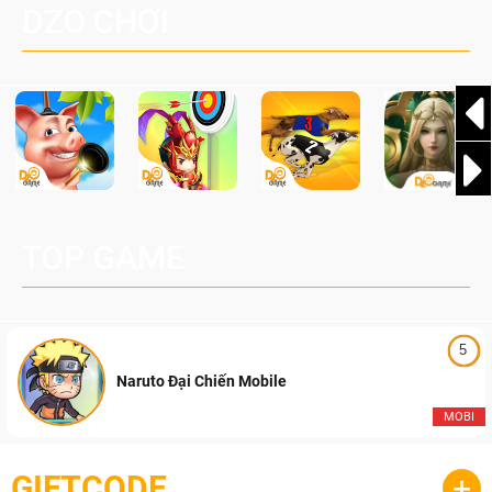
DZO CHƠI
cầu, theo giấy phép chính thức từ công ty game Nhật Bản
Pocketpair, Inc.
TOP GAME
5
Naruto Đại Chiến Mobile
MOBI
GIFTCODE
+