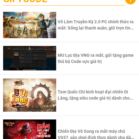
Võ Lâm Truyền Kỳ 2.0 PC chính thức ra
mắt: Sống lại thanh xuân, giữ trọn tinh
thần Võ Lâm
MU Lục Địa VNG ra mắt, gửi tặng game
thủ bộ Code cực giá trị
Tam Quốc Chí kích hoạt đại chiến Di
Lăng, tặng siêu code giá trị dành cho
100 độc giả đầu tiên.
Chiến Địa Vô Song ra mắt máy chủ
VS57, sân chơi đích thực dành cho dân