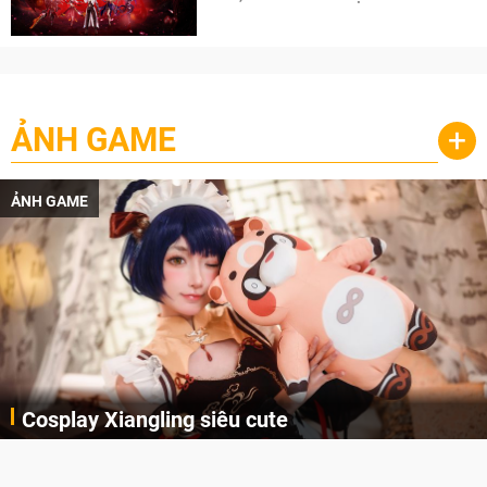
cày
ẢNH GAME
+
ẢNH GAME
Cosplay Xiangling siêu cute
Cùng thưởng thức những hình ảnh cosplay Xiangling trong Genshin Impact siêu dễ thương của người dùng Weibo "阿包也是兔娘"