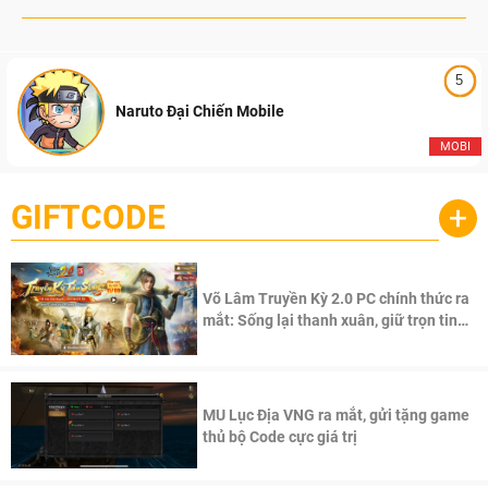
5
Naruto Đại Chiến Mobile
MOBI
GIFTCODE
+
Võ Lâm Truyền Kỳ 2.0 PC chính thức ra
mắt: Sống lại thanh xuân, giữ trọn tinh
thần Võ Lâm
MU Lục Địa VNG ra mắt, gửi tặng game
thủ bộ Code cực giá trị