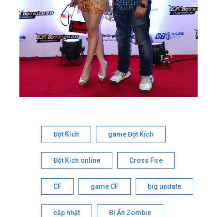
Đột Kích
game Đột Kích
Đột Kích online
Cross Fire
CF
game CF
big update
cập nhật
Bí Ẩn Zombie