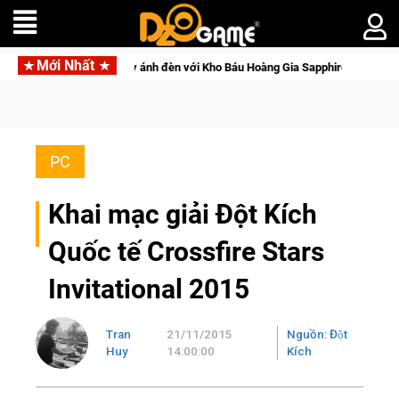
Mới Nhất
eon Punk
Công Thàn
PC
Khai mạc giải Đột Kích
Quốc tế Crossfire Stars
Invitational 2015
Tran
21/11/2015
Nguồn: Đột
Huy
14:00:00
Kích