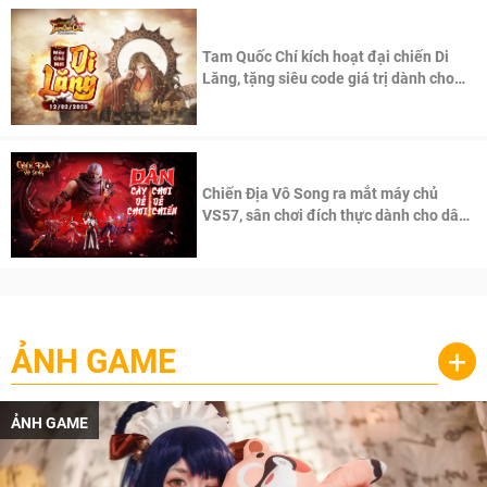
Tam Quốc Chí kích hoạt đại chiến Di
Lăng, tặng siêu code giá trị dành cho
100 độc giả đầu tiên.
Chiến Địa Vô Song ra mắt máy chủ
VS57, sân chơi đích thực dành cho dân
cày
ẢNH GAME
+
ẢNH GAME