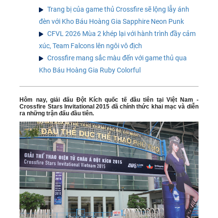
Trang bị của game thủ Crossfire sẽ lộng lẫy ánh
đèn với Kho Báu Hoàng Gia Sapphire Neon Punk
CFVL 2026 Mùa 2 khép lại với hành trình đầy cảm
xúc, Team Falcons lên ngôi vô địch
Crossfire mang sắc màu đến với game thủ qua
Kho Báu Hoàng Gia Ruby Colorful
Hôm nay, giải đấu Đột Kích quốc tế đầu tiên tại Việt Nam -
Crossfire Stars Invitational 2015 đã chính thức khai mạc và diễn
ra những trận đấu đầu tiên.