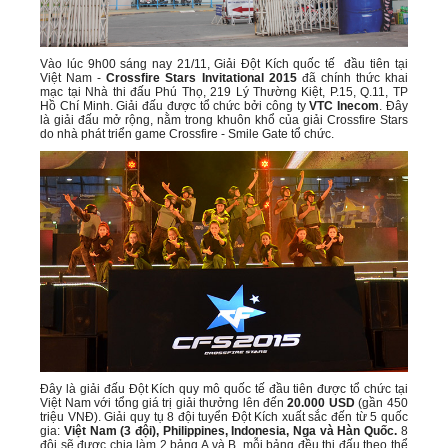
Vào lúc 9h00 sáng nay 21/11, Giải Đột Kích quốc tế đầu tiên tại
Việt Nam -
Crossfire Stars Invitational 2015
đã chính thức khai
mạc tại Nhà thi đấu Phú Thọ, 219 Lý Thường Kiệt, P.15, Q.11, TP
Hồ Chí Minh. Giải đấu được tổ chức bởi công ty
VTC Inecom
. Đây
là giải đấu mở rộng, nằm trong khuôn khổ của giải Crossfire Stars
do nhà phát triển game Crossfire - Smile Gate tổ chức.
Đây là giải đấu Đột Kích quy mô quốc tế đầu tiên được tổ chức tại
Việt Nam với tổng giá trị giải thưởng lên đến
20.000 USD
(gần 450
triệu VNĐ). Giải quy tụ 8 đội tuyển Đột Kích xuất sắc đến từ 5 quốc
gia:
Việt Nam (3 đội), Philippines, Indonesia, Nga và Hàn Quốc.
8
đội sẽ được chia làm 2 bảng A và B, mỗi bảng đều thi đấu theo thể