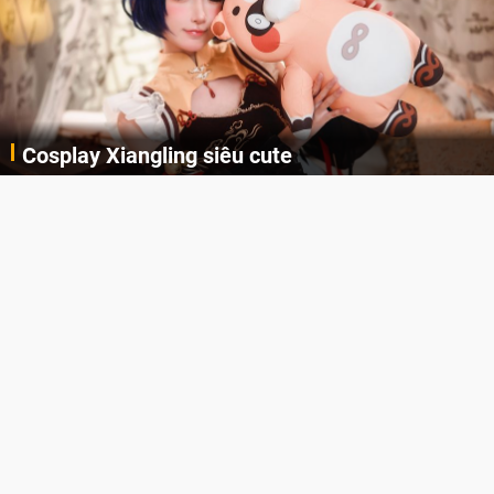
Lala Croft vừa nóng vừa xinh dưới nét vẽ của
AI
Cùng đến với những hình ảnh Lala Croft của Tomb Raider dưới nét vẽ của AI. Một cô nàng xinh đẹp, nóng bỏng nhưng cũng rắn rỏi và mạnh mẽ.