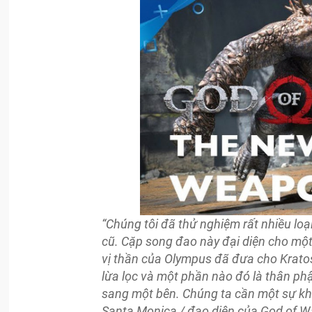
“Chúng tôi đã thử nghiệm rất nhiều lo
cũ. Cặp song đao này đại diện cho một
vị thần của Olympus đã đưa cho Kratos
lừa lọc và một phần nào đó là thân ph
sang một bên. Chúng ta cần một sự kh
Santa Monica / đạo diện của God of Wa