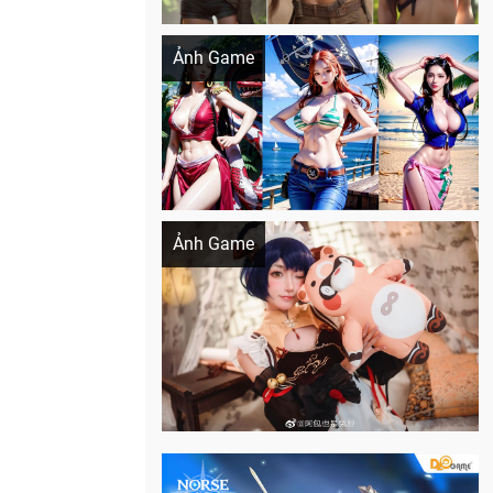
Khi AI Cosplay gái đẹp One Piece
Ảnh Game
Cosplay Xiangling siêu cute
Ảnh Game