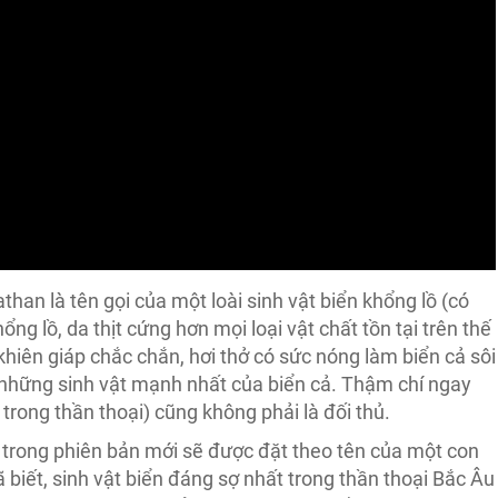
than là tên gọi của một loài sinh vật biển khổng lồ (có
ổng lồ, da thịt cứng hơn mọi loại vật chất tồn tại trên thế
 khiên giáp chắc chắn, hơi thở có sức nóng làm biển cả sôi
 những sinh vật mạnh nhất của biển cả. Thậm chí ngay
trong thần thoại) cũng không phải là đối thủ.
s trong phiên bản mới sẽ được đặt theo tên của một con
 biết, sinh vật biển đáng sợ nhất trong thần thoại Bắc Âu