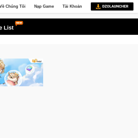
Về Chúng Tôi
Nạp Game
Tài Khoản
 List
ang bị của game thủ Crossfire sẽ lộng lẫy ánh đèn với Kho Báu Hoàng Gia Sap