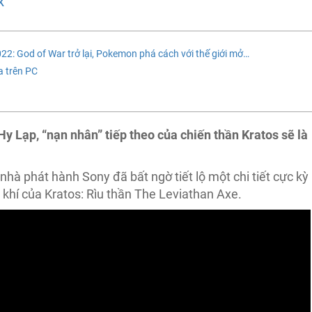
K
 God of War trở lại, Pokemon phá cách với thế giới mở…
a trên PC
Hy Lạp, “nạn nhân” tiếp theo của chiến thần Kratos sẽ là
 nhà phát hành Sony đã bất ngờ tiết lộ một chi tiết cực kỳ
ũ khí của Kratos: Rìu thần The Leviathan Axe.