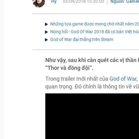
Hy
03/04/2018 15:30:00
Nguồn: Game
Những tựa game được mong chờ nhất năm 2022:
Nóng hổi - God Of War 2018 đã có bản Việt hó
God of War đại thắng trên Steam
Như vậy, sau khi càn quét các vị thần 
“Thor và đồng đội”.
Trong trailer mới nhất của
God of War
,
quan trọng. Đó chính là thông tin về v