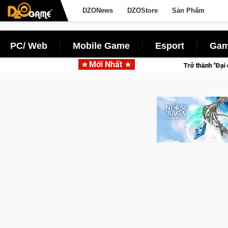
DZONews
DZOStore
Sản Phẩm
PC/ Web
Mobile Game
Esport
Gam
Mới Nhất
gôi vô địch
Trở thành "Đại ca Mèo" khuấy đảo thế giới ngầm t