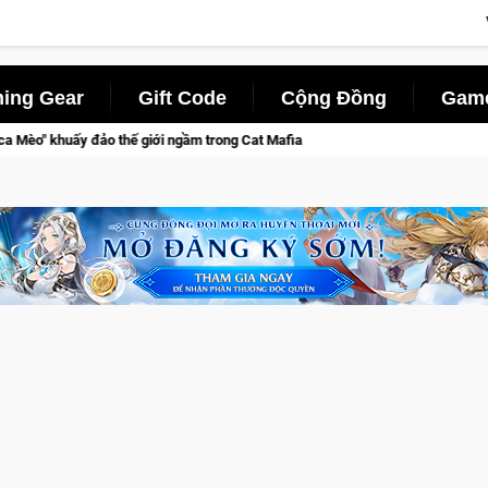
ing Gear
Gift Code
Cộng Đồng
Game
rong Cat Mafia
Tr