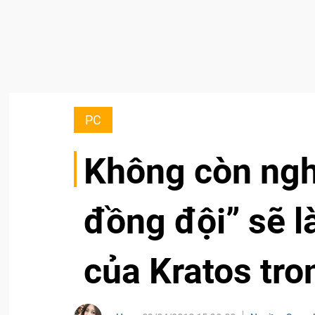
PC
Không còn nghi
đồng đội” sẽ l
của Kratos tro