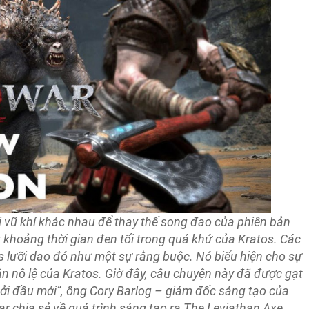
ại vũ khí khác nhau để thay thế song đao của phiên bản
 khoảng thời gian đen tối trong quá khứ của Kratos. Các
 lưỡi dao đó như một sự rằng buộc. Nó biểu hiện cho sự
ận nô lệ của Kratos. Giờ đây, câu chuyện này đã được gạt
ởi đầu mới”, ông Cory Barlog – giám đốc sáng tạo của
r chia sẻ về quá trình sáng tạo ra The Leviathan Axe.