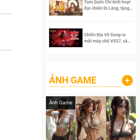
Tam Quốc Chí kích hoạt
đại chiến Di Lăng, tặng
siêu code giá trị dành
cho 100 độc giả đầu
tiên.
Chiến Địa Vô Song ra
mắt máy chủ VS57, sân
chơi đích thực dành cho
dân cày
ẢNH GAME
+
Lala Croft vừa nóng vừa xinh dưới nét vẽ
của AI
Ảnh Game