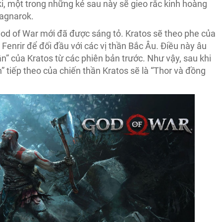
ki, một trong những kẻ sau này sẽ gieo rắc kinh hoàng
Ragnarok.
God of War mới đã được sáng tỏ. Kratos sẽ theo phe của
Fenrir để đối đầu với các vị thần Bắc Âu. Điều này âu
n” của Kratos từ các phiên bản trước. Như vậy, sau khi
” tiếp theo của chiến thần Kratos sẽ là “Thor và đồng