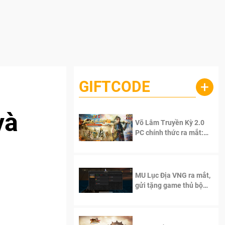
GIFTCODE
+
và
Võ Lâm Truyền Kỳ 2.0
PC chính thức ra mắt:
Sống lại thanh xuân, giữ
trọn tinh thần Võ Lâm
MU Lục Địa VNG ra mắt,
gửi tặng game thủ bộ
Code cực giá trị